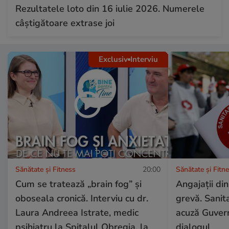
Rezultatele loto din 16 iulie 2026. Numerele
câștigătoare extrase joi
Exclusiv
Interviu
Sănătate și Fitness
20:00
Sănătate și Fitn
Cum se tratează „brain fog” și
Angajații din
oboseala cronică. Interviu cu dr.
grevă. Sanit
Laura Andreea Istrate, medic
acuză Guvern
psihiatru la Spitalul Obregia, la
dialogul