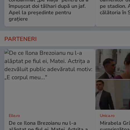
împușcat doi tâlhari după un jaf.
pe stadion. A
Apel la președinte pentru
călătoria în
graţiere
PARTENERI
Elle.ro
Unica.ro
De ce Ilona Brezoianu nu l-a
Mirabela Gră
alăptat pe fiul ei, Matei. Actrița a
surprinzătoar