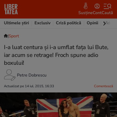
Susține
Cont
Caută
Ultimele știri
Exclusiv
Criză politică
Opinii
Video
|
Sport
I-a luat centura și i-a umflat fața lui Bute,
iar acum se retrage! Froch spune adio
boxului!
Petre Dobrescu
Actualizat pe 14 iul. 2015, 16:33
Comentează