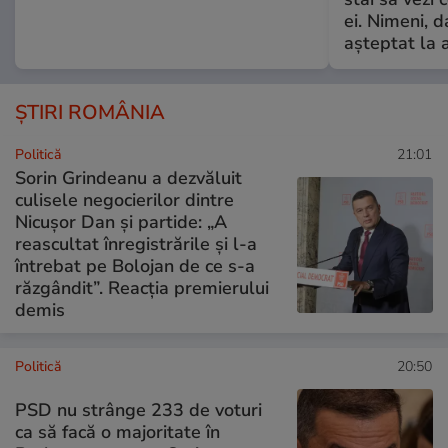
ei. Nimeni, d
așteptat la 
ȘTIRI ROMÂNIA
Politică
21:01
Sorin Grindeanu a dezvăluit
culisele negocierilor dintre
Nicușor Dan și partide: „A
reascultat înregistrările și l-a
întrebat pe Bolojan de ce s-a
răzgândit”. Reacția premierului
demis
Politică
20:50
PSD nu strânge 233 de voturi
ca să facă o majoritate în