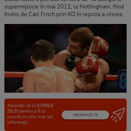
supermijlocie în mai 2012, la Nottingham, fiind
învins de Carl Froch prin KO în repriza a cincea.
Abonați-vă la
ȘTIRILE
ZILEI
pentru a fi la
ABONEAZĂ-TE
curent cu cele mai noi
informații.