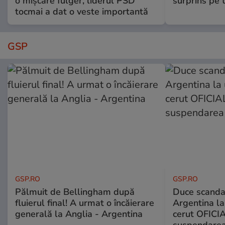
o mișcare fulger, liderul PSD
surprins pe 
tocmai a dat o veste importantă
GSP
GSP.RO
GSP.RO
Pălmuit de Bellingham după
Duce scandal
fluierul final! A urmat o încăierare
Argentina la
generală la Anglia - Argentina
cerut OFICIA