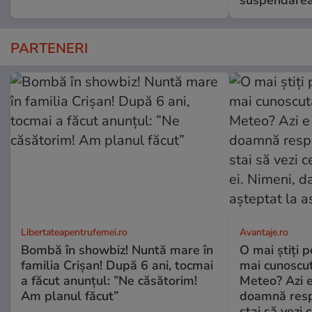
suspendarea
PARTENERI
Libertateapentrufemei.ro
Avantaje.ro
Bombă în showbiz! Nuntă mare în
O mai știți 
familia Crișan! După 6 ani, tocmai
mai cunoscu
a făcut anunțul: ”Ne căsătorim!
Meteo? Azi e
Am planul făcut”
doamnă respe
stai să vezi 