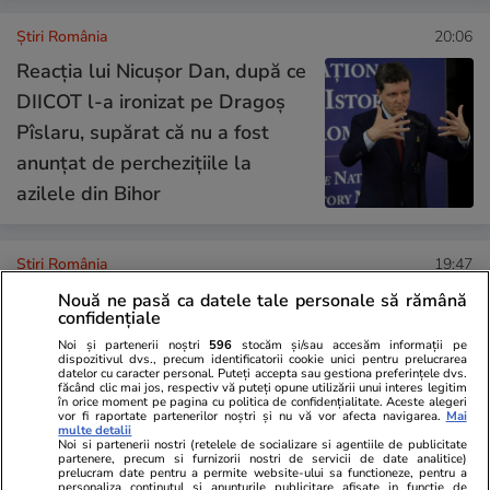
Știri România
20:06
Reacția lui Nicușor Dan, după ce
DIICOT l-a ironizat pe Dragoș
Pîslaru, supărat că nu a fost
anunțat de perchezițiile la
azilele din Bihor
Știri România
19:47
Un Mercedes cu numere de
Nouă ne pasă ca datele tale personale să rămână
confidențiale
Anglia a blocat DN7 după ce a
Noi și partenerii noștri
596
stocăm și/sau accesăm informații pe
fost lăsat pe șosea. Cât l-a
dispozitivul dvs., precum identificatorii cookie unici pentru prelucrarea
datelor cu caracter personal. Puteți accepta sau gestiona preferințele dvs.
costat pe șofer „parcarea” pe
făcând clic mai jos, respectiv vă puteți opune utilizării unui interes legitim
în orice moment pe pagina cu politica de confidențialitate. Aceste alegeri
Valea Oltului și ce explicație le-
vor fi raportate partenerilor noștri și nu vă vor afecta navigarea.
Mai
multe detalii
a dat polițiștilor
Noi si partenerii nostri (retelele de socializare si agentiile de publicitate
partenere, precum si furnizorii nostri de servicii de date analitice)
prelucram date pentru a permite website-ului sa functioneze, pentru a
personaliza continutul si anunturile publicitare afisate in functie de