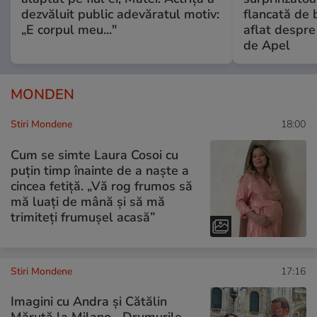
dezvăluit public adevăratul motiv:
flancată de 
„E corpul meu..."
aflat despre
de Apel
MONDEN
Stiri Mondene
18:00
Cum se simte Laura Cosoi cu
puțin timp înainte de a naște a
cincea fetiță. „Vă rog frumos să
mă luați de mână și să mă
trimiteți frumușel acasă”
Stiri Mondene
17:16
Imagini cu Andra și Cătălin