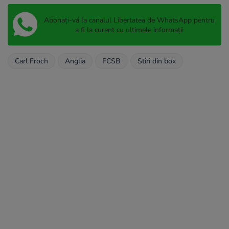
Abonați-vă la canalul Libertatea de WhatsApp pentru
a fi la curent cu ultimele informații
Carl Froch
Anglia
FCSB
Stiri din box