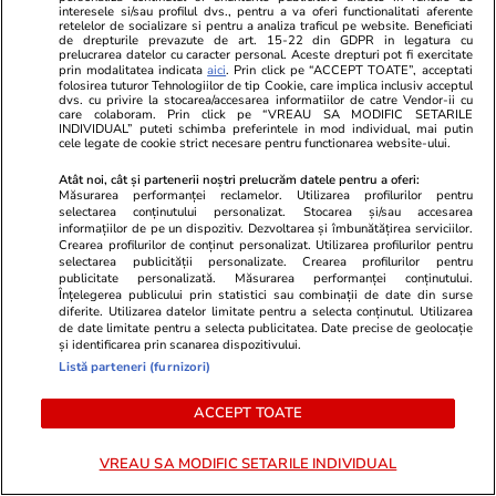
interesele si/sau profilul dvs., pentru a va oferi functionalitati aferente
Știri România
18:52
retelelor de socializare si pentru a analiza traficul pe website. Beneficiati
de drepturile prevazute de art. 15-22 din GDPR in legatura cu
prelucrarea datelor cu caracter personal. Aceste drepturi pot fi exercitate
prin modalitatea indicata
aici
. Prin click pe “ACCEPT TOATE”, acceptati
Diana Șoșoacă a fost trimisă în
folosirea tuturor Tehnologiilor de tip Cookie, care implica inclusiv acceptul
dvs. cu privire la stocarea/accesarea informatiilor de catre Vendor-ii cu
judecată pentru lipsire de
care colaboram. Prin click pe “VREAU SA MODIFIC SETARILE
INDIVIDUAL” puteti schimba preferintele in mod individual, mai putin
libertate în cazul scandalului cu
cele legate de cookie strict necesare pentru functionarea website-ului.
jurnaliștii de la Rai Uno
Atât noi, cât și partenerii noștri prelucrăm datele pentru a oferi:
Măsurarea performanței reclamelor. Utilizarea profilurilor pentru
selectarea conținutului personalizat. Stocarea și/sau accesarea
informațiilor de pe un dispozitiv. Dezvoltarea și îmbunătățirea serviciilor.
Crearea profilurilor de conținut personalizat. Utilizarea profilurilor pentru
Știri România
17:45
selectarea publicității personalizate. Crearea profilurilor pentru
publicitate personalizată. Măsurarea performanței conținutului.
Dunărea a atins cel mai mic
Înțelegerea publicului prin statistici sau combinații de date din surse
diferite. Utilizarea datelor limitate pentru a selecta conținutul. Utilizarea
debit din ultimii 30 de ani.
de date limitate pentru a selecta publicitatea. Date precise de geolocație
și identificarea prin scanarea dispozitivului.
Restricții la irigații și măsuri de
Listă parteneri (furnizori)
urgență pentru centrala de la
Cernavodă
ACCEPT TOATE
VREAU SA MODIFIC SETARILE INDIVIDUAL
Opinii
16:09