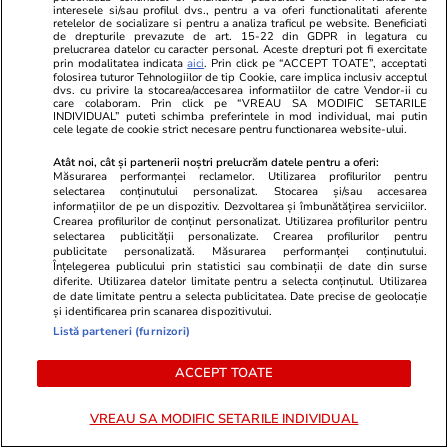
Produsul de 26,99 lei de la
interesele si/sau profilul dvs., pentru a va oferi functionalitati aferente
retelelor de socializare si pentru a analiza traficul pe website. Beneficiati
Kaufland pe care orice șofer
de drepturile prevazute de art. 15-22 din GDPR in legatura cu
prelucrarea datelor cu caracter personal. Aceste drepturi pot fi exercitate
trebuie să îl aibă în mașină ca
prin modalitatea indicata
aici
. Prin click pe “ACCEPT TOATE”, acceptati
folosirea tuturor Tehnologiilor de tip Cookie, care implica inclusiv acceptul
să nu ia amendă
dvs. cu privire la stocarea/accesarea informatiilor de catre Vendor-ii cu
care colaboram. Prin click pe “VREAU SA MODIFIC SETARILE
INDIVIDUAL” puteti schimba preferintele in mod individual, mai putin
cele legate de cookie strict necesare pentru functionarea website-ului.
Atât noi, cât și partenerii noștri prelucrăm datele pentru a oferi:
Știri România
10:00
Măsurarea performanței reclamelor. Utilizarea profilurilor pentru
selectarea conținutului personalizat. Stocarea și/sau accesarea
informațiilor de pe un dispozitiv. Dezvoltarea și îmbunătățirea serviciilor.
Cazul lui Iosif Fodor, băieţelul
Crearea profilurilor de conținut personalizat. Utilizarea profilurilor pentru
selectarea publicității personalizate. Crearea profilurilor pentru
de 3 ani ucis de câini pe un
publicitate personalizată. Măsurarea performanței conținutului.
Înțelegerea publicului prin statistici sau combinații de date din surse
teren viran al Primăriei
diferite. Utilizarea datelor limitate pentru a selecta conținutul. Utilizarea
Mărăşeşti
de date limitate pentru a selecta publicitatea. Date precise de geolocație
și identificarea prin scanarea dispozitivului.
Listă parteneri (furnizori)
ACCEPT TOATE
Opinii
09:00
VREAU SA MODIFIC SETARILE INDIVIDUAL
Auziți balastierele găinarilor