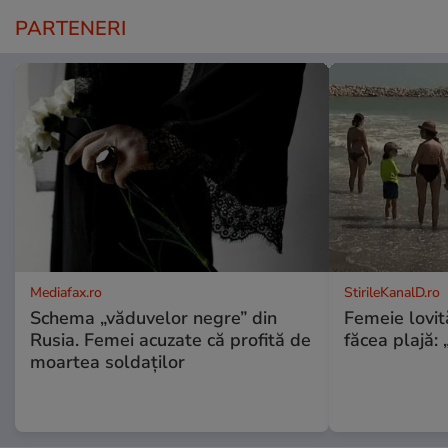
PARTENERI
Mediafax.ro
StirileKanalD.ro
Schema „văduvelor negre” din
Femeie lovit
Rusia. Femei acuzate că profită de
făcea plajă: „
moartea soldaților