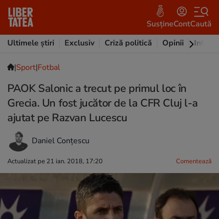
Susține
Cont
Caută
Ultimele știri
Exclusiv
Criză politică
Opinii
Intervi
|
Sport
|
Fotbal
PAOK Salonic a trecut pe primul loc în
Grecia. Un fost jucător de la CFR Cluj l-a
ajutat pe Razvan Lucescu
Daniel Conțescu
Actualizat pe 21 ian. 2018, 17:20
Comentează