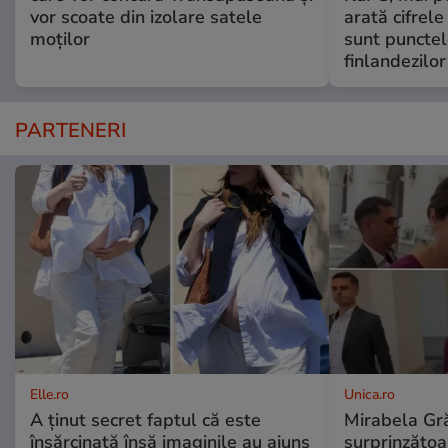
vor scoate din izolare satele
arată cifrel
moților
sunt punctel
finlandezilor
PARTENERI
Elle.ro
Unica.ro
A ținut secret faptul că este
Mirabela Gră
însărcinată însă imaginile au ajuns
surprinzătoar