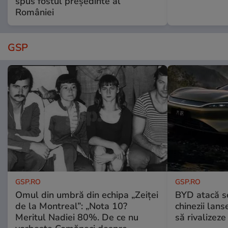
spus fostul președinte al
României
GSP
GSP.RO
GSP.RO
Omul din umbră din echipa „Zeiței
BYD atacă s
de la Montreal”: „Nota 10?
chinezii lans
Meritul Nadiei 80%. De ce nu
să rivalize