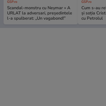
GSP.ro
GSP.ro
Scandal-monstru cu Neymar » A
Cum s-au re
URLAT la adversari, președintele
și soția Cris
l-a spulberat: „Un vagabond!”
cu Petrolul