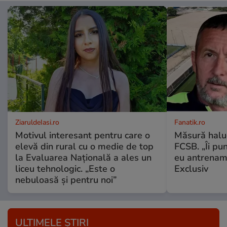
ZiaruldeIasi.ro
Fanatik.ro
Motivul interesant pentru care o
Măsură haluc
elevă din rural cu o medie de top
FCSB. „Îi pun
la Evaluarea Națională a ales un
eu antrename
liceu tehnologic. „Este o
Exclusiv
nebuloasă și pentru noi”
ULTIMELE ȘTIRI