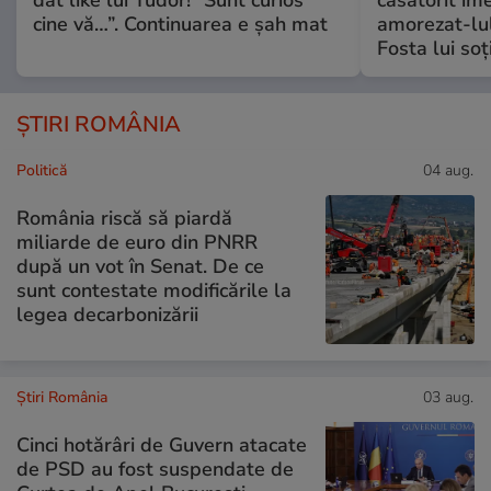
dat like lui Tudor! “Sunt curios
căsătorit ime
cine vă…”. Continuarea e șah mat
amorezat-lul
Fosta lui soț
ȘTIRI ROMÂNIA
Politică
04 aug.
România riscă să piardă
miliarde de euro din PNRR
după un vot în Senat. De ce
sunt contestate modificările la
legea decarbonizării
Știri România
03 aug.
Cinci hotărâri de Guvern atacate
de PSD au fost suspendate de