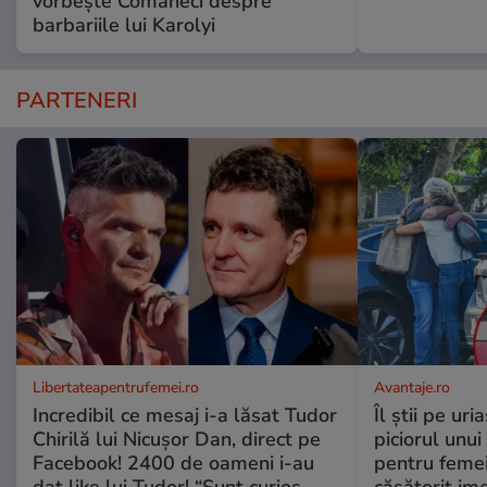
vorbește Comăneci despre
barbariile lui Karolyi
PARTENERI
Libertateapentrufemei.ro
Avantaje.ro
Incredibil ce mesaj i-a lăsat Tudor
Îl știi pe ur
Chirilă lui Nicușor Dan, direct pe
piciorul unui
Facebook! 2400 de oameni i-au
pentru femei