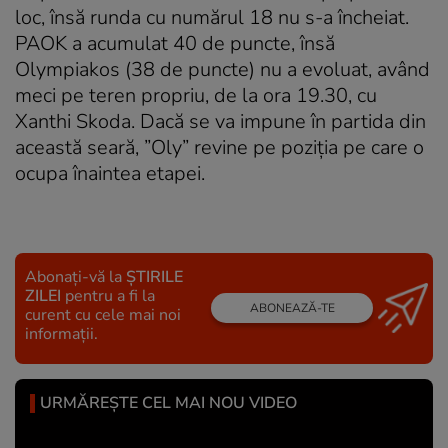
loc, însă runda cu numărul 18 nu s-a încheiat.
PAOK a acumulat 40 de puncte, însă
Olympiakos (38 de puncte) nu a evoluat, având
meci pe teren propriu, de la ora 19.30, cu
Xanthi Skoda. Dacă se va impune în partida din
această seară, ”Oly” revine pe poziția pe care o
ocupa înaintea etapei.
Abonați-vă la
ȘTIRILE
ZILEI
pentru a fi la
ABONEAZĂ-TE
curent cu cele mai noi
informații.
URMĂREȘTE CEL MAI NOU VIDEO