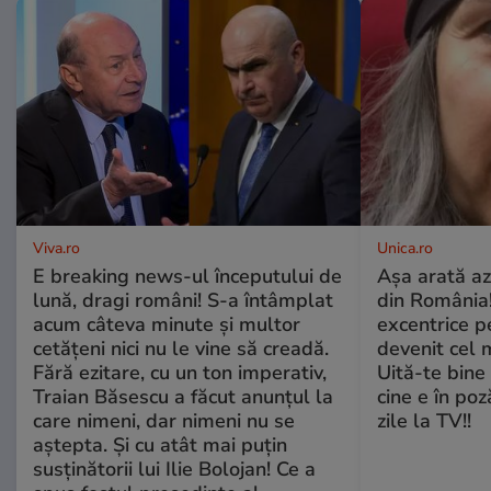
Viva.ro
Unica.ro
E breaking news-ul începutului de
Așa arată az
lună, dragi români! S-a întâmplat
din România!
acum câteva minute și multor
excentrice pe
cetățeni nici nu le vine să creadă.
devenit cel 
Fără ezitare, cu un ton imperativ,
Uită-te bine 
Traian Băsescu a făcut anunțul la
cine e în poz
care nimeni, dar nimeni nu se
zile la TV!!
aștepta. Și cu atât mai puțin
susținătorii lui Ilie Bolojan! Ce a