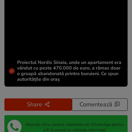
Proiectul Nordis Sinaia, unde un apartament era
vândut cu peste 470.000 de euro, a rămas doar
o groapă abandonată printre buruieni. Ce spun
autoritățile din oraș
Share
Comentează
Abonați-vă la canalul Libertatea de WhatsApp pentru
a fi la curent cu ultimele informații