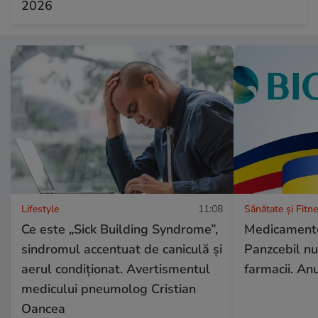
2026
Lifestyle
11:08
Sănătate și Fitn
Ce este „Sick Building Syndrome”,
Medicamentel
sindromul accentuat de caniculă și
Panzcebil nu
aerul condiționat. Avertismentul
farmacii. An
medicului pneumolog Cristian
Oancea