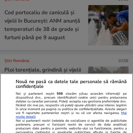
Cod portocaliu de caniculă și
vijelii în București: ANM anunță
temperaturi de 38 de grade și
furtuni până pe 9 august
Știri România
10:56
Ploi torențiale, grindină și vijelii
în 34 de județe și București.
Nouă ne pasă ca datele tale personale să rămână
Harta zonelor care rămân sub
confidențiale
alertă de căldură extremă până
Noi și partenerii noștri
596
stocăm și/sau accesăm informații pe
dispozitivul dvs., precum identificatorii cookie unici pentru prelucrarea
datelor cu caracter personal. Puteți accepta sau gestiona preferințele dvs.
vineri dimineață
făcând clic mai jos, respectiv vă puteți opune utilizării unui interes legitim
în orice moment pe pagina cu politica de confidențialitate. Aceste alegeri
vor fi raportate partenerilor noștri și nu vă vor afecta navigarea.
Mai
multe detalii
Noi si partenerii nostri (retelele de socializare si agentiile de publicitate
Știri România
10:01
partenere, precum si furnizorii nostri de servicii de date analitice)
prelucram date pentru a permite website-ului sa functioneze, pentru a
personaliza continutul si anunturile publicitare afisate in functie de