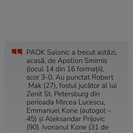
PAOK Salonic a trecut astăzi,
acasă, de Apollon Smirnis
(locul 14 din 16 formații),
scor 3-0. Au punctat R
obert
Mak (27), fostul jucător al lui
Zenit St. Petersburg din
perioada Mircea Lucescu,
Emmanuel
Kone (autogol –
45) și
Aleksandar
Prijovic
(90). Ivorianul Kone (31 de