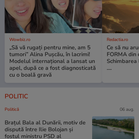
Wowbiz.ro
Redactia.ro
„Să vă rugați pentru mine, am 5
Ce să nu aru
tumori” Alina Pușcău, în lacrimi!
FORMA din c
Modelul internațional a lansat un
Schimbarea l
apel, după ce a fost diagnosticată
....
cu o boală gravă
POLITIC
Politică
06 aug.
Brațul Bala al Dunării, motiv de
dispută între Ilie Bolojan și
fostul ministru PSD al