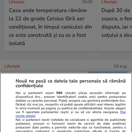
Lifestyle
06:00
Lifestyle
Casa unde temperatura rămâne
După 30 de a
la 22 de grade Celsius fără aer
soacra, o fe
condiționat, în timpul caniculei: din
disputa, iar
ce este construită și cu ce a fost
soțului a dev
izolată
Lifestyle
04 aug.
Nouă ne pasă ca datele tale personale să rămână
confidențiale
Cum se scrie corect: bineînțeles
Noi și partenerii noștri
596
stocăm și/sau accesăm informații pe
sau bine înțeles
dispozitivul dvs., precum identificatorii cookie unici pentru prelucrarea
datelor cu caracter personal. Puteți accepta sau gestiona preferințele dvs.
făcând clic mai jos, respectiv vă puteți opune utilizării unui interes legitim
în orice moment pe pagina cu politica de confidențialitate. Aceste alegeri
vor fi raportate partenerilor noștri și nu vă vor afecta navigarea.
Mai
multe detalii
Noi si partenerii nostri (retelele de socializare si agentiile de publicitate
partenere, precum si furnizorii nostri de servicii de date analitice)
Bani și Afaceri
03 aug.
prelucram date pentru a permite website-ului sa functioneze, pentru a
personaliza continutul si anunturile publicitare afisate in functie de