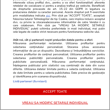
interesele si/sau profilul dvs., pentru a va oferi functionalitati aferente
retelelor de socializare si pentru a analiza traficul pe website. Beneficiati
de drepturile prevazute de art. 15-22 din GDPR in legatura cu
prelucrarea datelor cu caracter personal. Aceste drepturi pot fi exercitate
Cine poate retrage banii din
prin modalitatea indicata
aici
. Prin click pe “ACCEPT TOATE”, acceptati
folosirea tuturor Tehnologiilor de tip Cookie, care implica inclusiv acceptul
contul unei persoane decedate
dvs. cu privire la stocarea/accesarea informatiilor de catre Vendor-ii cu
care colaboram. Prin click pe “VREAU SA MODIFIC SETARILE
INDIVIDUAL” puteti schimba preferintele in mod individual, mai putin
cele legate de cookie strict necesare pentru functionarea website-ului.
Atât noi, cât și partenerii noștri prelucrăm datele pentru a oferi:
Măsurarea performanței reclamelor. Utilizarea profilurilor pentru
Lifestyle
03 aug.
selectarea conținutului personalizat. Stocarea și/sau accesarea
informațiilor de pe un dispozitiv. Dezvoltarea și îmbunătățirea serviciilor.
Crearea profilurilor de conținut personalizat. Utilizarea profilurilor pentru
selectarea publicității personalizate. Crearea profilurilor pentru
publicitate personalizată. Măsurarea performanței conținutului.
Ce este pământul de diatomee
Înțelegerea publicului prin statistici sau combinații de date din surse
diferite. Utilizarea datelor limitate pentru a selecta conținutul. Utilizarea
și cum se utilizează
de date limitate pentru a selecta publicitatea. Date precise de geolocație
și identificarea prin scanarea dispozitivului.
Listă parteneri (furnizori)
ACCEPT TOATE
Lifestyle
06 aug.
VREAU SA MODIFIC SETARILE INDIVIDUAL