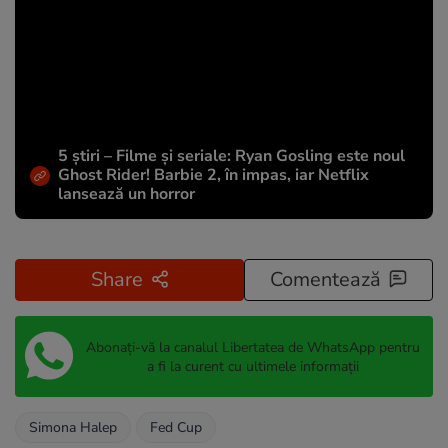
5 știri – Filme și seriale: Ryan Gosling este noul
Ghost Rider! Barbie 2, în impas, iar Netflix
lansează un horror
Share
Comentează
Abonați-vă la canalul Libertatea de WhatsApp pentru
a fi la curent cu ultimele informații
Simona Halep
Fed Cup