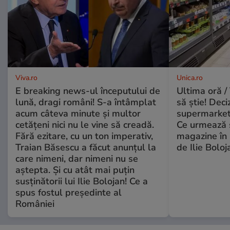
Viva.ro
Unica.ro
E breaking news-ul începutului de
Ultima oră / 
lună, dragi români! S-a întâmplat
să știe! Deci
acum câteva minute și multor
supermarketu
cetățeni nici nu le vine să creadă.
Ce urmează s
Fără ezitare, cu un ton imperativ,
magazine în 
Traian Băsescu a făcut anunțul la
de Ilie Boloj
care nimeni, dar nimeni nu se
aștepta. Și cu atât mai puțin
susținătorii lui Ilie Bolojan! Ce a
spus fostul președinte al
României