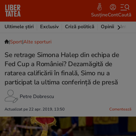
Susține
Cont
Caută
Ultimele știri
Exclusiv
Criză politică
Opinii
Intervi
|
Sport
|
Alte sporturi
Se retrage Simona Halep din echipa de
Fed Cup a României? Dezamăgită de
ratarea calificării în finală, Simo nu a
participat la ultima conferință de presă
Petre Dobrescu
Actualizat pe 22 apr. 2019, 13:50
Comentează