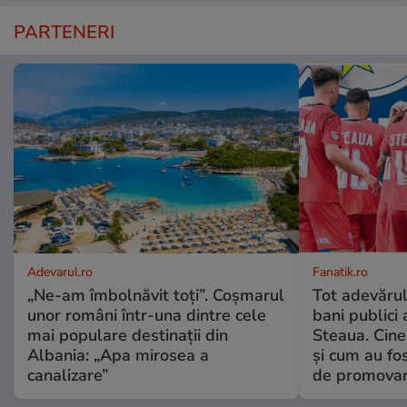
PARTENERI
Adevarul.ro
Fanatik.ro
„Ne-am îmbolnăvit toți”. Coșmarul
Tot adevărul
unor români într-una dintre cele
bani publici 
mai populare destinații din
Steaua. Cine 
Albania: „Apa mirosea a
și cum au fos
canalizare”
de promova