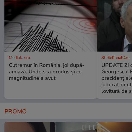
Mediafax.ro
StirileKanalD.ro
Cutremur în România, joi după-
UPDATE Zi d
amiază. Unde s-a produs și ce
Georgescu! F
magnitudine a avut
prezidențiale
judecat pent
lovitură de s
PROMO