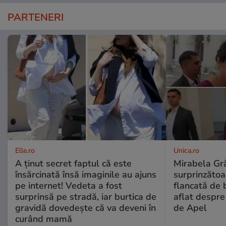
PARTENERI
Elle.ro
Unica.ro
A ținut secret faptul că este
Mirabela Gră
însărcinată însă imaginile au ajuns
surprinzătoar
pe internet! Vedeta a fost
flancată de 
surprinsă pe stradă, iar burtica de
aflat despre
gravidă dovedește că va deveni în
de Apel
curând mamă