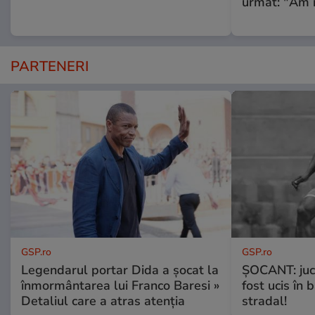
urmat: "Am 
PARTENERI
GSP.ro
GSP.ro
Legendarul portar Dida a șocat la
ȘOCANT: jucă
înmormântarea lui Franco Baresi »
fost ucis în 
Detaliul care a atras atenția
stradal!