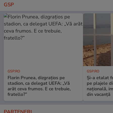
GSP
GSP.RO
GSP.RO
Florin Prunea, dizgrațios pe
Și-a etalat 
stadion, ca delegat UEFA: „Vă
pe plajele d
arăt ceva frumos. E ce trebuie,
națională, i
fratello?”
din vacanță
PARTENERI