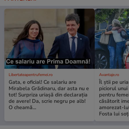
Libertateapentrufemei.ro
Avantaje.ro
Gata, e oficial! Ce salariu are
Îl știi pe ur
Mirabela Grădinaru, dar asta nu e
piciorul unui
tot! Surpriza uriașă din declarația
pentru femei
de avere! Da, scrie negru pe alb!
căsătorit ime
O cheamă…
amorezat-lul
Fosta lui soț