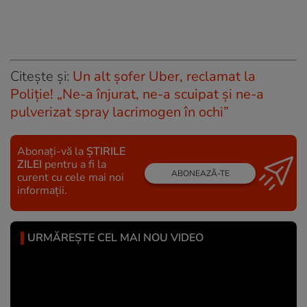
Citește și:
Un alt șofer Uber, reclamat la
Poliție! „Ne-a înjurat, ne-a scuipat și ne-a
pulverizat spray lacrimogen în ochi”
Abonați-vă la
ȘTIRILE
ZILEI
pentru a fi la
ABONEAZĂ-TE
curent cu cele mai noi
informații.
URMĂREȘTE CEL MAI NOU VIDEO