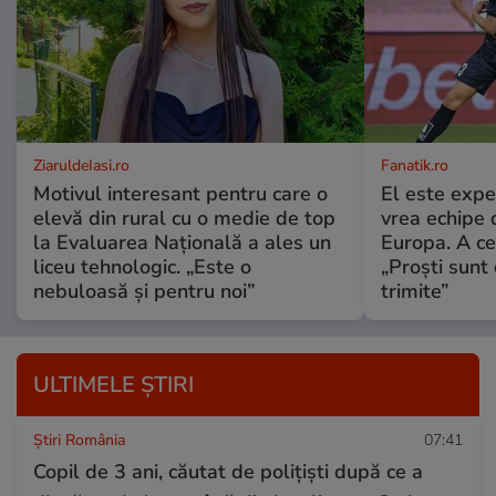
ZiaruldeIasi.ro
Fanatik.ro
Motivul interesant pentru care o
El este expe
elevă din rural cu o medie de top
vrea echipe 
la Evaluarea Națională a ales un
Europa. A c
liceu tehnologic. „Este o
„Proști sunt
nebuloasă și pentru noi”
trimite”
ULTIMELE ȘTIRI
Știri România
07:41
Copil de 3 ani, căutat de polițiști după ce a