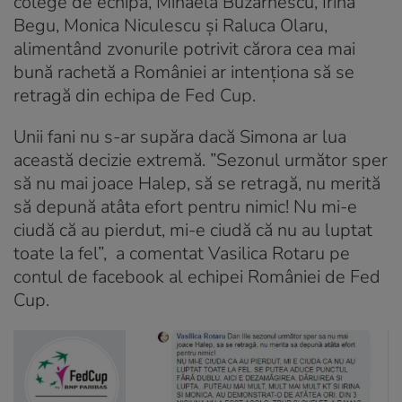
colege de echipă, Mihaela Buzărnescu, Irina
Begu, Monica Niculescu și Raluca Olaru,
alimentând zvonurile potrivit cărora cea mai
bună rachetă a României ar intenționa să se
retragă din echipa de Fed Cup.
Unii fani nu s-ar supăra dacă Simona ar lua
această decizie extremă. ”Sezonul următor sper
să nu mai joace Halep, să se retragă, nu merită
să depună atâta efort pentru nimic! Nu mi-e
ciudă că au pierdut, mi-e ciudă că nu au luptat
toate la fel”, a comentat Vasilica Rotaru pe
contul de facebook al echipei României de Fed
Cup.