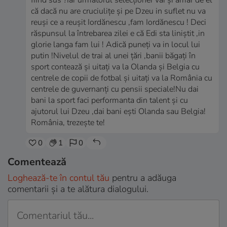
fiind sus ?Iar următorul selecționer vai și amar de el
că dacă nu are cruciulițe și pe Dzeu in suflet nu va
reuși ce a reușit Iordănescu ,fam Iordănescu ! Deci
răspunsul la întrebarea zilei e că Edi sta liniștit ,in
glorie langa fam lui ! Adică puneți va in locul lui
putin !Nivelul de trai al unei țări ,banii băgați în
sport contează și uitați va la Olanda și Belgia cu
centrele de copii de fotbal și uitați va la România cu
centrele de guvernanți cu pensii speciale!Nu dai
bani la sport faci performanta din talent și cu
ajutorul lui Dzeu ,dai bani ești Olanda sau Belgia!
România, trezește te!
0
1
0
Comentează
Loghează-te în contul tău
pentru a adăuga
comentarii și a te alătura dialogului.