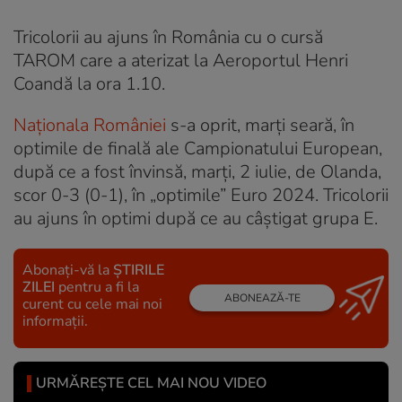
Tricolorii au ajuns în România cu o cursă
TAROM care a aterizat la Aeroportul Henri
Coandă la ora 1.10.
Naționala României
s-a oprit, marţi seară, în
optimile de finală ale Campionatului European,
după ce a fost învinsă, marți, 2 iulie, de Olanda,
scor 0-3 (0-1), în „optimile” Euro 2024. Tricolorii
au ajuns în optimi după ce au câştigat grupa E.
Abonați-vă la
ȘTIRILE
ZILEI
pentru a fi la
ABONEAZĂ-TE
curent cu cele mai noi
informații.
URMĂREȘTE CEL MAI NOU VIDEO