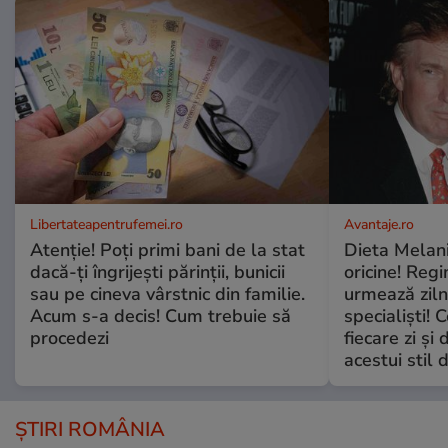
Libertateapentrufemei.ro
Avantaje.ro
Atenție! Poți primi bani de la stat
Dieta Melan
dacă-ți îngrijești părinții, bunicii
oricine! Regi
sau pe cineva vârstnic din familie.
urmează zilni
Acum s-a decis! Cum trebuie să
specialiști! 
procedezi
fiecare zi și 
acestui stil 
ȘTIRI ROMÂNIA