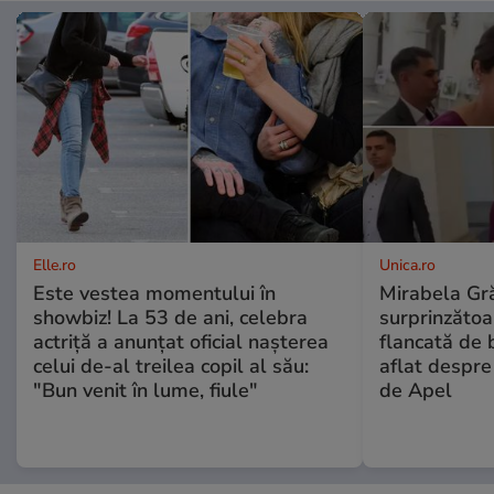
Elle.ro
Unica.ro
Este vestea momentului în
Mirabela Gră
showbiz! La 53 de ani, celebra
surprinzătoar
actriță a anunțat oficial nașterea
flancată de 
celui de-al treilea copil al său:
aflat despre
"Bun venit în lume, fiule"
de Apel