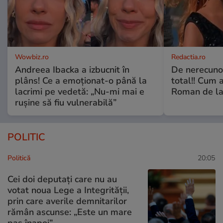
Wowbiz.ro
Redactia.ro
Andreea Ibacka a izbucnit în
De nerecunos
plâns! Ce a emoționat-o până la
total!! Cum 
lacrimi pe vedetă: „Nu-mi mai e
Roman de la 
rușine să fiu vulnerabilă”
POLITIC
Politică
20:05
Cei doi deputați care nu au
votat noua Lege a Integrității,
prin care averile demnitarilor
rămân ascunse: „Este un mare