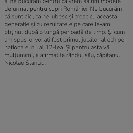
şi ne bucurăm pentru că vrem să fim modele
de urmat pentru copiii României. Ne bucurăm
că sunt aici, că ne iubesc şi cresc cu această
generaţie şi cu rezultatele pe care le-am
obţinut după o lungă perioadă de timp. Şi cum
am spus-o, voi aţi fost primul jucător al echipei
naţionale, nu al 12-lea. Şi pentru asta vă
mulţumim”, a afirmat la rândul său, căpitanul
Nicolae Stanciu.