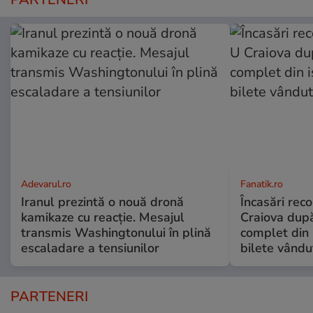
Adevarul.ro
Fanatik.ro
Iranul prezintă o nouă dronă
Încasări reco
kamikaze cu reacție. Mesajul
Craiova dup
transmis Washingtonului în plină
complet din 
escaladare a tensiunilor
bilete vându
PARTENERI