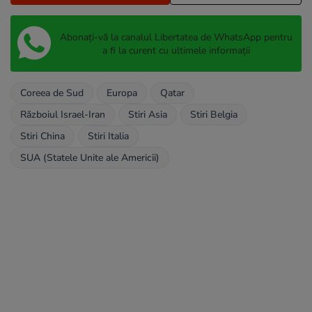
Abonați-vă la canalul Libertatea de WhatsApp pentru
a fi la curent cu ultimele informații
Coreea de Sud
Europa
Qatar
Războiul Israel-Iran
Stiri Asia
Stiri Belgia
Stiri China
Stiri Italia
SUA (Statele Unite ale Americii)