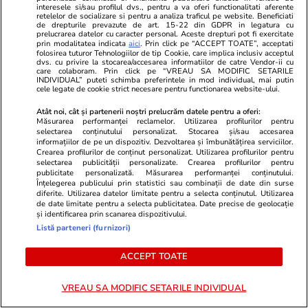
interesele si/sau profilul dvs., pentru a va oferi functionalitati aferente
retelelor de socializare si pentru a analiza traficul pe website. Beneficiati
de drepturile prevazute de art. 15-22 din GDPR in legatura cu
prelucrarea datelor cu caracter personal. Aceste drepturi pot fi exercitate
Știri Externe
15 iul.
prin modalitatea indicata
aici
. Prin click pe “ACCEPT TOATE”, acceptati
Președintele Serbiei, Aleksandar Vučić,
folosirea tuturor Tehnologiilor de tip Cookie, care implica inclusiv acceptul
dvs. cu privire la stocarea/accesarea informatiilor de catre Vendor-ii cu
care colaboram. Prin click pe “VREAU SA MODIFIC SETARILE
singurul lider care a refuzat să semneze
INDIVIDUAL” puteti schimba preferintele in mod individual, mai putin
cele legate de cookie strict necesare pentru functionarea website-ului.
Declarația de la Kiev
Atât noi, cât și partenerii noștri prelucrăm datele pentru a oferi:
Măsurarea performanței reclamelor. Utilizarea profilurilor pentru
selectarea conținutului personalizat. Stocarea și/sau accesarea
Citește mai multe
informațiilor de pe un dispozitiv. Dezvoltarea și îmbunătățirea serviciilor.
Crearea profilurilor de conținut personalizat. Utilizarea profilurilor pentru
selectarea publicității personalizate. Crearea profilurilor pentru
publicitate personalizată. Măsurarea performanței conținutului.
TRENDING
Înțelegerea publicului prin statistici sau combinații de date din surse
diferite. Utilizarea datelor limitate pentru a selecta conținutul. Utilizarea
de date limitate pentru a selecta publicitatea. Date precise de geolocație
Fotbal
00:06
și identificarea prin scanarea dispozitivului.
Listă parteneri (furnizori)
Argentina învinge Anglia cu 2-1 și merge în
finala Cupei Mondiale, după o nouă
ACCEPT TOATE
„remontada”
VREAU SA MODIFIC SETARILE INDIVIDUAL