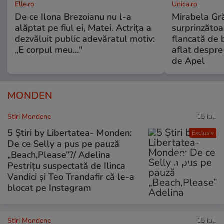
Elle.ro
Unica.ro
De ce Ilona Brezoianu nu l-a
Mirabela Gră
alăptat pe fiul ei, Matei. Actrița a
surprinzătoar
dezvăluit public adevăratul motiv:
flancată de 
„E corpul meu..."
aflat despre
de Apel
MONDEN
Stiri Mondene
15 iul.
5 Știri by Libertatea- Monden:
Exclusiv
De ce Selly a pus pe pauză
„Beach,Please”?/ Adelina
Pestrițu suspectată de Ilinca
Vandici și Teo Trandafir că le-a
blocat pe Instagram
Stiri Mondene
15 iul.