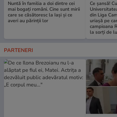
Nuntă în familia a doi dintre cei
Ce şansă! Cu
mai bogați români. Cine sunt mirii
Universitatea
care se căsătoresc la Iași și ce
din Liga Cam
averi au părinții lor
uriașă pe ca
campioana R
la sorți de lu
PARTENERI