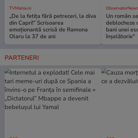
TVMania.ro
ObservatorNews
„De la fetița fără petreceri, la diva
Un român se
din Capri!” Scrisoarea
deblocheze c
emoționantă scrisă de Ramona
bani unei esc
Olaru la 37 de ani
înşelătorie"
PARTENERI