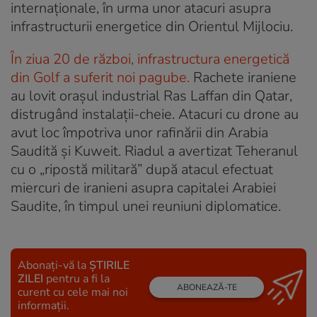
internaționale, în urma unor atacuri asupra
infrastructurii energetice din Orientul Mijlociu.
În ziua 20 de război, infrastructura energetică
din Golf a suferit noi pagube.
Rachete iraniene
au lovit oraşul industrial Ras Laffan din Qatar,
distrugând instalaţii-cheie. Atacuri cu drone au
avut loc împotriva unor rafinării din Arabia
Saudită și Kuweit. Riadul a avertizat Teheranul
cu o „ripostă militară” după atacul efectuat
miercuri de iranieni asupra capitalei Arabiei
Saudite, în timpul unei reuniuni diplomatice.
Abonați-vă la
ȘTIRILE
ZILEI
pentru a fi la
ABONEAZĂ-TE
curent cu cele mai noi
informații.