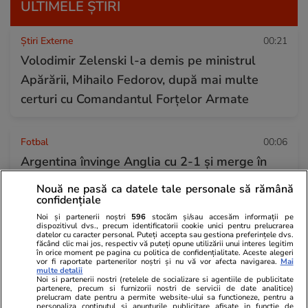
ULTIMELE ȘTIRI
Știri Externe
00:21
Volodimir Zelenski l-a demis pe ministrul
Apărării, Mihailo Fedorov, după mai multe
certuri cu Comandantul Forțelor Armate
Fotbal
00:06
Argentina învinge Anglia cu 2-1 și merge în
finala Cupei Mondiale, după o nouă
Nouă ne pasă ca datele tale personale să rămână
„remontada”
confidențiale
Noi și partenerii noștri
596
stocăm și/sau accesăm informații pe
dispozitivul dvs., precum identificatorii cookie unici pentru prelucrarea
datelor cu caracter personal. Puteți accepta sau gestiona preferințele dvs.
Vacanțe și Cultură
15 iul.
făcând clic mai jos, respectiv vă puteți opune utilizării unui interes legitim
în orice moment pe pagina cu politica de confidențialitate. Aceste alegeri
Este corect sau nu să lăsăm scaunul pe spate
vor fi raportate partenerilor noștri și nu vă vor afecta navigarea.
Mai
multe detalii
în avion vara? O fostă stewardesă explică la ce
Noi si partenerii nostri (retelele de socializare si agentiile de publicitate
partenere, precum si furnizorii nostri de servicii de date analitice)
prelucram date pentru a permite website-ului sa functioneze, pentru a
să fim atenți
personaliza continutul si anunturile publicitare afisate in functie de