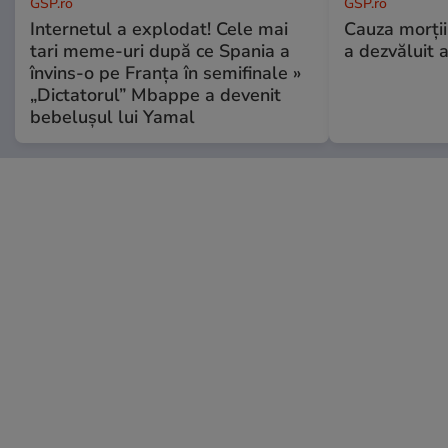
GSP.ro
GSP.ro
Internetul a explodat! Cele mai
Cauza morții
tari meme-uri după ce Spania a
a dezvăluit 
învins-o pe Franța în semifinale »
„Dictatorul” Mbappe a devenit
bebelușul lui Yamal