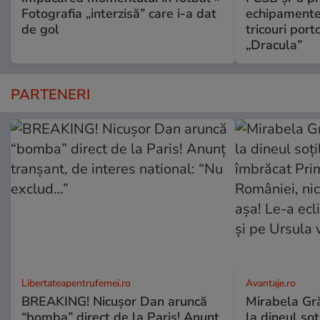
Fotografia „interzisă” care i-a dat
echipamente 
de gol
tricouri porto
„Dracula”
PARTENERI
Libertateapentrufemei.ro
Avantaje.ro
BREAKING! Nicușor Dan aruncă
Mirabela Grăd
“bomba” direct de la Paris! Anunț
la dineul so