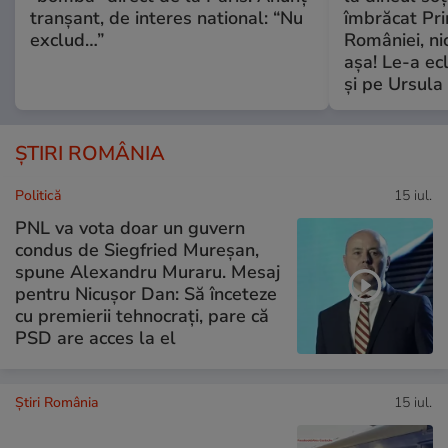
tranșant, de interes national: “Nu
îmbrăcat Pr
exclud…”
României, ni
așa! Le-a ec
și pe Ursula
ȘTIRI ROMÂNIA
Politică
15 iul.
PNL va vota doar un guvern
condus de Siegfried Mureșan,
spune Alexandru Muraru. Mesaj
pentru Nicușor Dan: Să înceteze
cu premierii tehnocrați, pare că
PSD are acces la el
Știri România
15 iul.