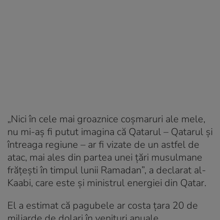
„Nici în cele mai groaznice coșmaruri ale mele,
nu mi-aș fi putut imagina că Qatarul – Qatarul și
întreaga regiune – ar fi vizate de un astfel de
atac, mai ales din partea unei țări musulmane
frățești în timpul lunii Ramadan”, a declarat al-
Kaabi, care este și ministrul energiei din Qatar.
El a estimat că pagubele ar costa țara 20 de
miliarde de dolari în venituri anuale,