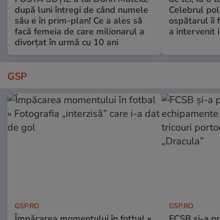
după luni întregi de când numele
Celebrul poli
său e în prim-plan! Ce a ales să
ospătarul îi 
facă femeia de care milionarul a
a intervenit
divorțat în urmă cu 10 ani
GSP
GSP.RO
GSP.RO
Împăcarea momentului în fotbal »
FCSB și-a pr