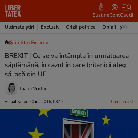
Susține
Cont
Caută
Ultimele știri
Exclusiv
Criză politică
Opinii
Video
|
Ştiri
|
Știri Externe
BREXIT | Ce se va întâmpla în următoarea
săptămână, în cazul în care britanicii aleg
să iasă din UE
Ioana Vochin
Actualizat pe 20 iul. 2016, 08:19
Comentează