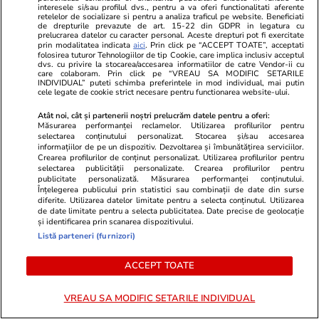
interesele si/sau profilul dvs., pentru a va oferi functionalitati aferente
PARTENERI
retelelor de socializare si pentru a analiza traficul pe website. Beneficiati
de drepturile prevazute de art. 15-22 din GDPR in legatura cu
prelucrarea datelor cu caracter personal. Aceste drepturi pot fi exercitate
prin modalitatea indicata
aici
. Prin click pe “ACCEPT TOATE”, acceptati
folosirea tuturor Tehnologiilor de tip Cookie, care implica inclusiv acceptul
dvs. cu privire la stocarea/accesarea informatiilor de catre Vendor-ii cu
care colaboram. Prin click pe “VREAU SA MODIFIC SETARILE
INDIVIDUAL” puteti schimba preferintele in mod individual, mai putin
cele legate de cookie strict necesare pentru functionarea website-ului.
Atât noi, cât și partenerii noștri prelucrăm datele pentru a oferi:
Măsurarea performanței reclamelor. Utilizarea profilurilor pentru
selectarea conținutului personalizat. Stocarea și/sau accesarea
informațiilor de pe un dispozitiv. Dezvoltarea și îmbunătățirea serviciilor.
Crearea profilurilor de conținut personalizat. Utilizarea profilurilor pentru
selectarea publicității personalizate. Crearea profilurilor pentru
publicitate personalizată. Măsurarea performanței conținutului.
Înțelegerea publicului prin statistici sau combinații de date din surse
diferite. Utilizarea datelor limitate pentru a selecta conținutul. Utilizarea
Libertateapentrufemei.ro
Avantaje.ro
de date limitate pentru a selecta publicitatea. Date precise de geolocație
și identificarea prin scanarea dispozitivului.
Dieta verii 2026! Vedeta noastră
Mirabela Grăd
Listă parteneri (furnizori)
e de nerecunoscut! “Am plecat de
la dineul so
la 94 kg înainte de vacanță și am
îmbrăcat Pr
ACCEPT TOATE
ajuns la 75,8 kg. Așa am slăbit și
României, ni
așa o să procedez după ce mă
așa! Le-a ec
VREAU SA MODIFIC SETARILE INDIVIDUAL
întorc acasă”
și pe Ursula