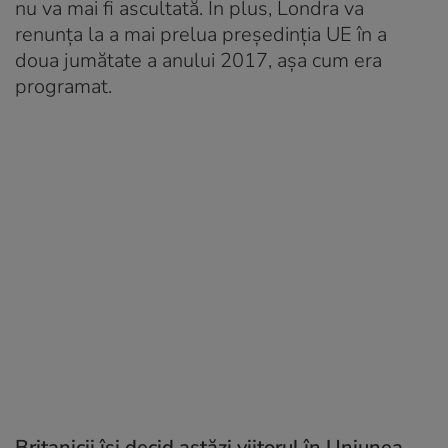
nu va mai fi ascultată. În plus, Londra va
renunţa la a mai prelua preşedinţia UE în a
doua jumătate a anului 2017, așa cum era
programat.
Britanicii își decid astăzi viitorul în Uniunea