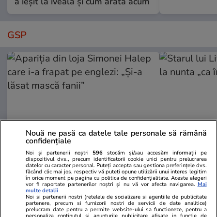
a ieșit la iveală și cum arată acum
GSP
Nouă ne pasă ca datele tale personale să rămână
confidențiale
Noi și partenerii noștri
596
stocăm și/sau accesăm informații pe
dispozitivul dvs., precum identificatorii cookie unici pentru prelucrarea
GSP.RO
GSP.RO
datelor cu caracter personal. Puteți accepta sau gestiona preferințele dvs.
făcând clic mai jos, respectiv vă puteți opune utilizării unui interes legitim
Apariția din loja Simonei Halep
Starul lui L
în orice moment pe pagina cu politica de confidențialitate. Aceste alegeri
care i-a frapat pe englezi: „Și-a
la nunta „ca
vor fi raportate partenerilor noștri și nu vă vor afecta navigarea.
Mai
multe detalii
lăsat mască fanii”
Noi si partenerii nostri (retelele de socializare si agentiile de publicitate
partenere, precum si furnizorii nostri de servicii de date analitice)
prelucram date pentru a permite website-ului sa functioneze, pentru a
personaliza continutul si anunturile publicitare afisate in functie de