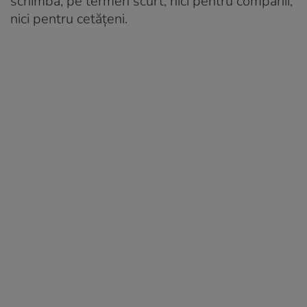
schimba, pe termen scurt, nici pentru companii,
nici pentru cetăţeni.