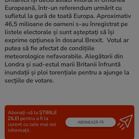
Europeană, într-un referendum urmărit cu
sufletul la gură de toată Europa. Aproximativ
46,5 milioane de oameni s-au înregistrat pe
listele electorale și sunt așteptați să își
exprime opțiunea în dosarul Brexit. Votul ar
putea să fie afectat de condițiile
meteorologice nefavorabile. Alegătorii din
Londra și sud-estul marii Britanii înfruntă
inundații și ploi torențiale pentru a ajunge la
secțiile de votare.
Abonați-vă la
ȘTIRILE
ZILEI
pentru a fi la
ABONEAZĂ-TE
curent cu cele mai noi
informații.