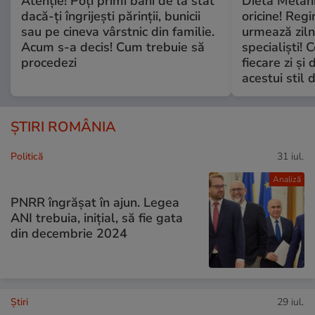
Atenție! Poți primi bani de la stat
Dieta Melan
dacă-ți îngrijești părinții, bunicii
oricine! Regi
sau pe cineva vârstnic din familie.
urmează zilni
Acum s-a decis! Cum trebuie să
specialiști! 
procedezi
fiecare zi și 
acestui stil 
ȘTIRI ROMÂNIA
Politică
31 iul.
Analiză
PNRR îngrășat în ajun. Legea
ANI trebuia, inițial, să fie gata
din decembrie 2024
Ştiri
29 iul.