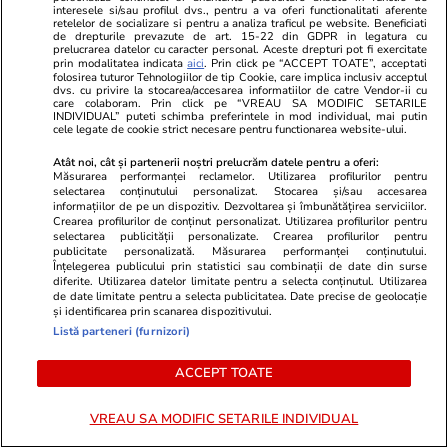
interesele si/sau profilul dvs., pentru a va oferi functionalitati aferente
A ținut secret faptul că este
Mirabela Gră
retelelor de socializare si pentru a analiza traficul pe website. Beneficiati
însărcinată însă imaginile au ajuns
surprinzătoar
de drepturile prevazute de art. 15-22 din GDPR in legatura cu
prelucrarea datelor cu caracter personal. Aceste drepturi pot fi exercitate
pe internet! Vedeta a fost
flancată de 
prin modalitatea indicata
aici
. Prin click pe “ACCEPT TOATE”, acceptati
folosirea tuturor Tehnologiilor de tip Cookie, care implica inclusiv acceptul
surprinsă pe stradă, iar burtica de
aflat despre
dvs. cu privire la stocarea/accesarea informatiilor de catre Vendor-ii cu
gravidă dovedește că va deveni în
de Apel
care colaboram. Prin click pe “VREAU SA MODIFIC SETARILE
INDIVIDUAL” puteti schimba preferintele in mod individual, mai putin
curând mamă
cele legate de cookie strict necesare pentru functionarea website-ului.
Atât noi, cât și partenerii noștri prelucrăm datele pentru a oferi:
Măsurarea performanței reclamelor. Utilizarea profilurilor pentru
selectarea conținutului personalizat. Stocarea și/sau accesarea
informațiilor de pe un dispozitiv. Dezvoltarea și îmbunătățirea serviciilor.
MONDEN
Crearea profilurilor de conținut personalizat. Utilizarea profilurilor pentru
selectarea publicității personalizate. Crearea profilurilor pentru
publicitate personalizată. Măsurarea performanței conținutului.
Stiri Mondene
17:00
Înțelegerea publicului prin statistici sau combinații de date din surse
diferite. Utilizarea datelor limitate pentru a selecta conținutul. Utilizarea
de date limitate pentru a selecta publicitatea. Date precise de geolocație
Obiceiul simplu care o ajută pe
și identificarea prin scanarea dispozitivului.
Listă parteneri (furnizori)
Maria Buză să se mențină în
formă la 57 de ani. „Stomacul
ACCEPT TOATE
este al doilea creier al nostru”
VREAU SA MODIFIC SETARILE INDIVIDUAL