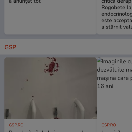
a anunțat tot
critică derap
Rogobete la
endocrinolog
este accepta
a stârnit valu
GSP
GSP.RO
GSP.RO