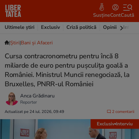
Susține
Cont
Caută
Ultimele știri
Exclusiv
Criză politică
Opinii
Intervi
|
Ştiri
|
Bani și Afaceri
Cursa contracronometru pentru încă 8
miliarde de euro pentru pușculița goală a
României. Ministrul Muncii renegociază, la
Bruxelles, PNRR-ul României
Anca Grădinaru
Reporter
Actualizat pe 24 iul. 2026, 09:49
2 comentarii
Exclusiv
Interviu