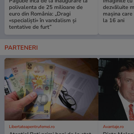
Pagube încă de la inaugurare la
Imaginile cu
polivalenta de 25 milioane de
dezvăluite m
euro din România: „Dragi
mașina care 
«specialiști» în vandalism și
la 16 ani
tentative de furt”
PARTENERI
Libertateapentrufemei.ro
Avantaje.ro