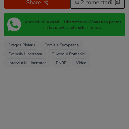
Share
2 comentarii
Abonați-vă la canalul Libertatea de WhatsApp pentru
a fi la curent cu ultimele informații
Dragoș Pîslaru
Comisia Europeana
Exclusiv Libertatea
Guvernul Romaniei
Interviurile Libertatea
PNRR
Video