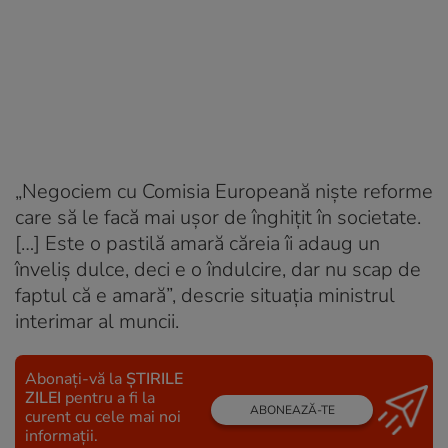
„Negociem cu Comisia Europeană niște reforme
care să le facă mai ușor de înghițit în societate.
[…] Este o pastilă amară căreia îi adaug un
înveliș dulce, deci e o îndulcire, dar nu scap de
faptul că e amară”, descrie situația ministrul
interimar al muncii.
Abonați-vă la
ȘTIRILE
ZILEI
pentru a fi la
ABONEAZĂ-TE
curent cu cele mai noi
informații.