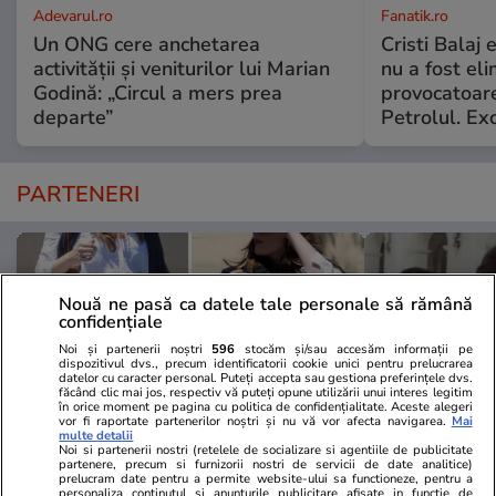
Adevarul.ro
Fanatik.ro
Un ONG cere anchetarea
Cristi Balaj
activității și veniturilor lui Marian
nu a fost el
Godină: „Circul a mers prea
provocatoare
departe”
Petrolul. Exc
PARTENERI
Nouă ne pasă ca datele tale personale să rămână
confidențiale
Noi și partenerii noștri
596
stocăm și/sau accesăm informații pe
dispozitivul dvs., precum identificatorii cookie unici pentru prelucrarea
datelor cu caracter personal. Puteți accepta sau gestiona preferințele dvs.
făcând clic mai jos, respectiv vă puteți opune utilizării unui interes legitim
în orice moment pe pagina cu politica de confidențialitate. Aceste alegeri
vor fi raportate partenerilor noștri și nu vă vor afecta navigarea.
Mai
multe detalii
Noi si partenerii nostri (retelele de socializare si agentiile de publicitate
partenere, precum si furnizorii nostri de servicii de date analitice)
prelucram date pentru a permite website-ului sa functioneze, pentru a
Elle.ro
Unica.ro
personaliza continutul si anunturile publicitare afisate in functie de