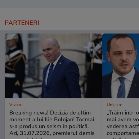
PARTENERI
Viva.ro
Unica.ro
Breaking news! Decizia de ultim
„Trăim într-
moment a lui Ilie Bolojan! Tocmai
mai avem vo
s-a produs un seism în politică.
vederea astf
Azi, 31.07.2026, premierul demis
comportamen