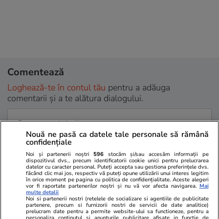
Comentează
Loghează-te în contul tău
pentru a adăuga
comentarii și a te alătura dialogului.
Nouă ne pasă ca datele tale personale să rămână
confidențiale
Noi și partenerii noștri
596
stocăm și/sau accesăm informații pe
dispozitivul dvs., precum identificatorii cookie unici pentru prelucrarea
datelor cu caracter personal. Puteți accepta sau gestiona preferințele dvs.
făcând clic mai jos, respectiv vă puteți opune utilizării unui interes legitim
în orice moment pe pagina cu politica de confidențialitate. Aceste alegeri
vor fi raportate partenerilor noștri și nu vă vor afecta navigarea.
Mai
multe detalii
Noi si partenerii nostri (retelele de socializare si agentiile de publicitate
partenere, precum si furnizorii nostri de servicii de date analitice)
Sunt de acord cu
regulile comunitatii
prelucram date pentru a permite website-ului sa functioneze, pentru a
personaliza continutul si anunturile publicitare afisate in functie de