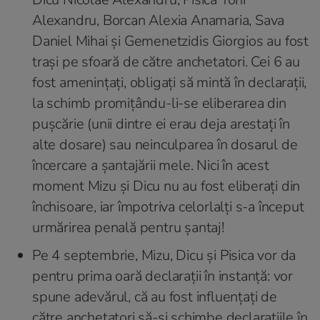
Alexandru, Borcan Alexia Anamaria, Sava
Daniel Mihai și Gemenetzidis Giorgios au fost
trași pe sfoară de către anchetatori. Cei 6 au
fost amenințați, obligați să mintă în declarații,
la schimb promițându-li-se eliberarea din
pușcărie (unii dintre ei erau deja arestați în
alte dosare) sau neinculparea în dosarul de
încercare a șantajării mele. Nici în acest
moment Mizu și Dicu nu au fost eliberați din
închisoare, iar împotriva celorlalți s-a început
urmărirea penală pentru șantaj!
Pe 4 septembrie, Mizu, Dicu și Pisica vor da
pentru prima oară declarații în instanță: vor
spune adevărul, că au fost influențați de
către anchetatori să-și schimbe declarațiile în