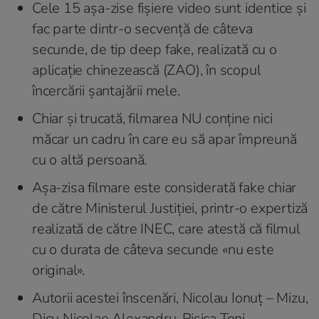
Cele 15 așa-zise fișiere video sunt identice și
fac parte dintr-o secvență de câteva
secunde, de tip deep fake, realizată cu o
aplicație chinezească (ZAO), în scopul
încercării șantajării mele.
Chiar și trucată, filmarea NU conține nici
măcar un cadru în care eu să apar împreună
cu o altă persoană.
Așa-zisa filmare este considerată fake chiar
de către Ministerul Justiției, printr-o expertiză
realizată de către INEC, care atestă că filmul
cu o durata de câteva secunde «nu este
original».
Autorii acestei înscenări, Nicolau Ionuț – Mizu,
Dicu Nicolae Alexandru, Pisica Toni