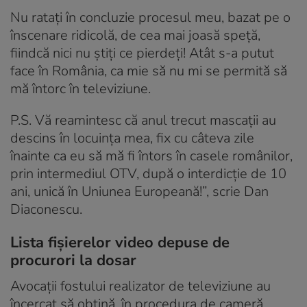
Nu ratați în concluzie procesul meu, bazat pe o
înscenare ridicolă, de cea mai joasă speță,
fiindcă nici nu știți ce pierdeți! Atât s-a putut
face în România, ca mie să nu mi se permită să
mă întorc în televiziune.
P.S. Vă reamintesc că anul trecut mascații au
descins în locuința mea, fix cu câteva zile
înainte ca eu să mă fi întors în casele românilor,
prin intermediul OTV, după o interdicție de 10
ani, unică în Uniunea Europeană!”, scrie Dan
Diaconescu.
Lista fișierelor video depuse de
procurori la dosar
Avocații fostului realizator de televiziune au
încercat să obțină, în procedura de cameră