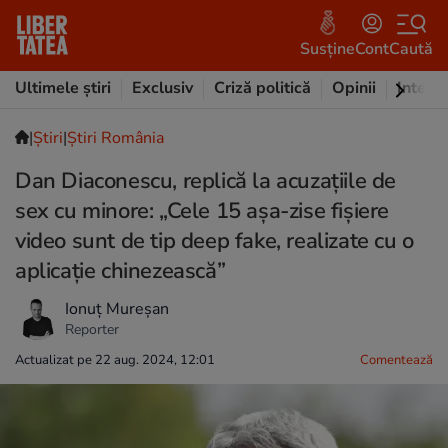
Susține
Cont
Caută
Ultimele știri
Exclusiv
Criză politică
Opinii
Intervi
|
Ştiri
|
Știri România
Dan Diaconescu, replică la acuzațiile de
sex cu minore: „Cele 15 așa-zise fișiere
video sunt de tip deep fake, realizate cu o
aplicație chinezească”
Ionuț Mureșan
Reporter
Actualizat pe 22 aug. 2024, 12:01
Comentează