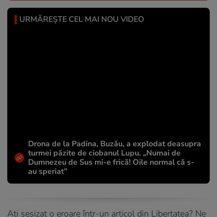
URMĂREȘTE CEL MAI NOU VIDEO
Drona de la Padina, Buzău, a explodat deasupra
turmei păzite de ciobanul Lupu. „Numai de
Dumnezeu de Sus mi-e frică! Oile normal că s-
au speriat”
Ați sesizat o eroare într-un articol din Libertatea? Ne