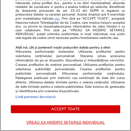
interesele si/sau profilul dvs., pentru a va oferi functionalitati aferente
retelelor de socializare si pentru a analiza traficul pe website. Beneficiati
de drepturile prevazute de art. 15-22 din GDPR in legatura cu
prelucrarea datelor cu caracter personal. Aceste drepturi pot fi exercitate
prin modalitatea indicata
aici
. Prin click pe “ACCEPT TOATE”, acceptati
folosirea tuturor Tehnologiilor de tip Cookie, care implica inclusiv acceptul
dvs. cu privire la stocarea/accesarea informatiilor de catre Vendor-ii cu
care colaboram. Prin click pe “VREAU SA MODIFIC SETARILE
INDIVIDUAL” puteti schimba preferintele in mod individual, mai putin
PARTENERI
cele legate de cookie strict necesare pentru functionarea website-ului.
Atât noi, cât și partenerii noștri prelucrăm datele pentru a oferi:
Măsurarea performanței reclamelor. Utilizarea profilurilor pentru
selectarea conținutului personalizat. Stocarea și/sau accesarea
informațiilor de pe un dispozitiv. Dezvoltarea și îmbunătățirea serviciilor.
Crearea profilurilor de conținut personalizat. Utilizarea profilurilor pentru
selectarea publicității personalizate. Crearea profilurilor pentru
publicitate personalizată. Măsurarea performanței conținutului.
Înțelegerea publicului prin statistici sau combinații de date din surse
diferite. Utilizarea datelor limitate pentru a selecta conținutul. Utilizarea
de date limitate pentru a selecta publicitatea. Date precise de geolocație
și identificarea prin scanarea dispozitivului.
Listă parteneri (furnizori)
ACCEPT TOATE
Viva.ro
Unica.ro
Informația de ultim moment, de
Divorț la nive
VREAU SA MODIFIC SETARILE INDIVIDUAL
la vârful țării, face acum înconjurul
Incredibil ce