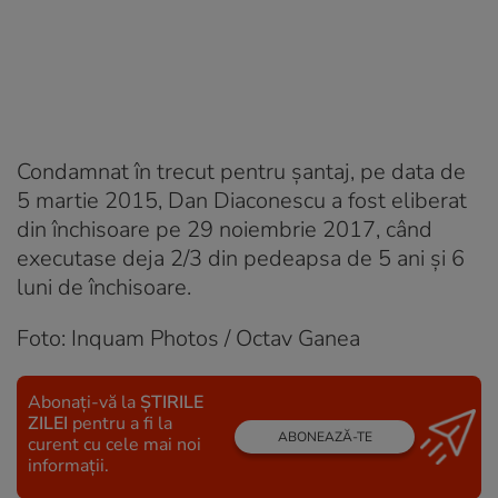
Condamnat în trecut pentru șantaj, pe data de
5 martie 2015, Dan Diaconescu a fost eliberat
din închisoare pe 29 noiembrie 2017, când
executase deja 2/3 din pedeapsa de 5 ani și 6
luni de închisoare.
Foto: Inquam Photos / Octav Ganea
Abonați-vă la
ȘTIRILE
ZILEI
pentru a fi la
ABONEAZĂ-TE
curent cu cele mai noi
informații.