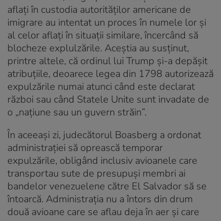
aflaţi în custodia autorităţilor americane de
imigrare au intentat un proces în numele lor şi
al celor aflaţi în situaţii similare, încercând să
blocheze explulzările. Aceştia au susţinut,
printre altele, că ordinul lui Trump şi-a depăşit
atribuţiile, deoarece legea din 1798 autorizează
expulzările numai atunci când este declarat
război sau când Statele Unite sunt invadate de
o „naţiune sau un guvern străin”.
În aceeaşi zi, judecătorul Boasberg a ordonat
administraţiei să oprească temporar
expulzările, obligând inclusiv avioanele care
transportau sute de presupuşi membri ai
bandelor venezuelene către El Salvador să se
întoarcă. Administraţia nu a întors din drum
două avioane care se aflau deja în aer şi care