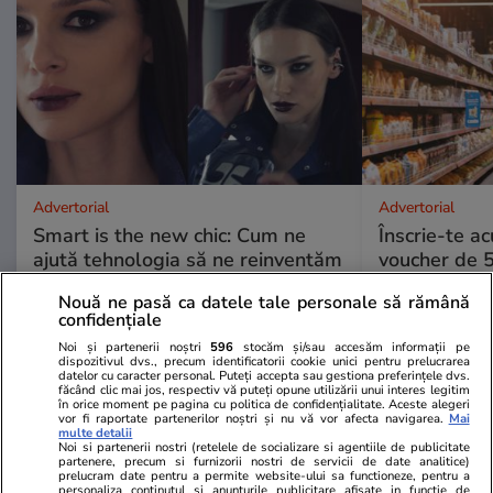
Advertorial
Advertorial
Smart is the new chic: Cum ne
Înscrie-te ac
ajută tehnologia să ne reinventăm
voucher de 5
Nouă ne pasă ca datele tale personale să rămână
confidențiale
PARTENERI
Noi și partenerii noștri
596
stocăm și/sau accesăm informații pe
dispozitivul dvs., precum identificatorii cookie unici pentru prelucrarea
datelor cu caracter personal. Puteți accepta sau gestiona preferințele dvs.
făcând clic mai jos, respectiv vă puteți opune utilizării unui interes legitim
în orice moment pe pagina cu politica de confidențialitate. Aceste alegeri
vor fi raportate partenerilor noștri și nu vă vor afecta navigarea.
Mai
multe detalii
Noi si partenerii nostri (retelele de socializare si agentiile de publicitate
partenere, precum si furnizorii nostri de servicii de date analitice)
prelucram date pentru a permite website-ului sa functioneze, pentru a
personaliza continutul si anunturile publicitare afisate in functie de