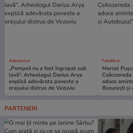
Adevarul.ro
Fanatik.ro
„Pompeii nu a fost îngropat sub
Marcel Pușca
lavă“. Arheologul Darius Arya
Csikszereda 
explică adevărata poveste a
aduce amint
orașului distrus de Vezuviu
București și
PARTENERI