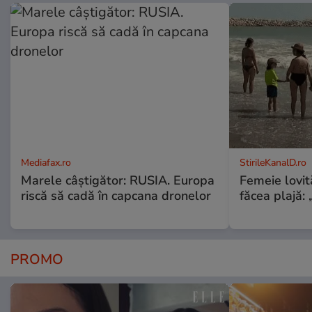
Mediafax.ro
StirileKanalD.ro
Marele câștigător: RUSIA. Europa
Femeie lovit
riscă să cadă în capcana dronelor
făcea plajă: „
PROMO