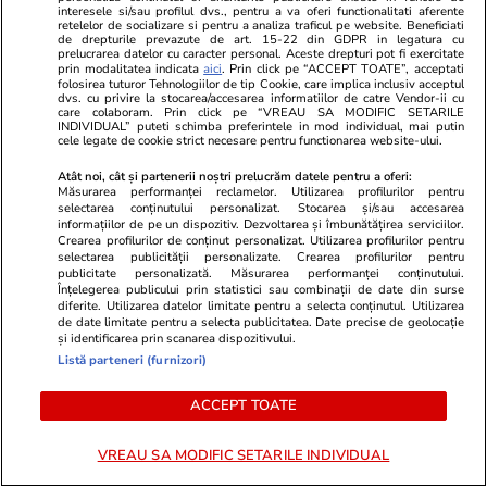
interesele si/sau profilul dvs., pentru a va oferi functionalitati aferente
retelelor de socializare si pentru a analiza traficul pe website. Beneficiati
de drepturile prevazute de art. 15-22 din GDPR in legatura cu
prelucrarea datelor cu caracter personal. Aceste drepturi pot fi exercitate
prin modalitatea indicata
aici
. Prin click pe “ACCEPT TOATE”, acceptati
folosirea tuturor Tehnologiilor de tip Cookie, care implica inclusiv acceptul
dvs. cu privire la stocarea/accesarea informatiilor de catre Vendor-ii cu
care colaboram. Prin click pe “VREAU SA MODIFIC SETARILE
INDIVIDUAL” puteti schimba preferintele in mod individual, mai putin
Wowbiz.ro
Redactia.ro
cele legate de cookie strict necesare pentru functionarea website-ului.
Andreea Ibacka a izbucnit în
Două cutrem
Atât noi, cât și partenerii noștri prelucrăm datele pentru a oferi:
plâns! Ce a emoționat-o până la
România la d
Măsurarea performanței reclamelor. Utilizarea profilurilor pentru
lacrimi pe vedetă: „Nu-mi mai e
ore. Unde s
selectarea conținutului personalizat. Stocarea și/sau accesarea
informațiilor de pe un dispozitiv. Dezvoltarea și îmbunătățirea serviciilor.
rușine să fiu vulnerabilă”
Crearea profilurilor de conținut personalizat. Utilizarea profilurilor pentru
selectarea publicității personalizate. Crearea profilurilor pentru
publicitate personalizată. Măsurarea performanței conținutului.
Înțelegerea publicului prin statistici sau combinații de date din surse
diferite. Utilizarea datelor limitate pentru a selecta conținutul. Utilizarea
de date limitate pentru a selecta publicitatea. Date precise de geolocație
POLITIC
și identificarea prin scanarea dispozitivului.
Listă parteneri (furnizori)
Politică
25 iul.
ACCEPT TOATE
Mutarea prin care AUR, S.O.S. și
POT au făcut front comun în
VREAU SA MODIFIC SETARILE INDIVIDUAL
opoziție împotriva legii care
permite Armatei să doboare