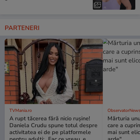
PARTENERI
TVMania.ro
ObservatorNews
A rupt tăcerea fără nicio rușine!
Mărturia unu
Daniela Crudu spune totul despre
care a cupri
activitatea ei de pe platformele
mai sunt eli
pentru adulți: „Fac ce vreau, e
arde"