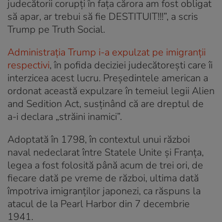
judecătorii corupţi în faţa cărora am fost obligat
să apar, ar trebui să fie DESTITUIT!!!”, a scris
Trump pe Truth Social.
Administrația Trump i-a expulzat pe imigranții
respectivi
, în pofida deciziei judecătorești care îi
interzicea acest lucru. Președintele american a
ordonat această expulzare în temeiul legii Alien
and Sedition Act, susţinând că are dreptul de
a-i declara „străini inamici”.
Adoptată în 1798, în contextul unui război
naval nedeclarat între Statele Unite și Franța,
legea a fost folosită până acum de trei ori, de
fiecare dată pe vreme de război, ultima dată
împotriva imigranților japonezi, ca răspuns la
atacul de la Pearl Harbor din 7 decembrie
1941.