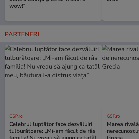
wow!”
PARTENERI
GSP.ro
GSP.ro
Celebrul luptător face dezvăluiri
Marea rivală
tulburătoare: „Mi-am făcut de râs
nerecunoscut
familia! Nu vreau să ajung ca tatăl
Grecia