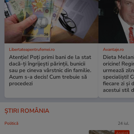
Libertateapentrufemei.ro
Avantaje.ro
Atenție! Poți primi bani de la stat
Dieta Melan
dacă-ți îngrijești părinții, bunicii
oricine! Regi
sau pe cineva vârstnic din familie.
urmează zilni
Acum s-a decis! Cum trebuie să
specialiști! 
procedezi
fiecare zi și 
acestui stil 
ȘTIRI ROMÂNIA
Politică
24 iul.
Analiză