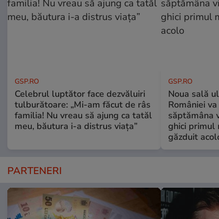
GSP.RO
GSP.RO
Celebrul luptător face dezvăluiri
Noua sală u
tulburătoare: „Mi-am făcut de râs
României va 
familia! Nu vreau să ajung ca tatăl
săptămâna vi
meu, băutura i-a distrus viața”
ghici primul 
găzduit acol
PARTENERI