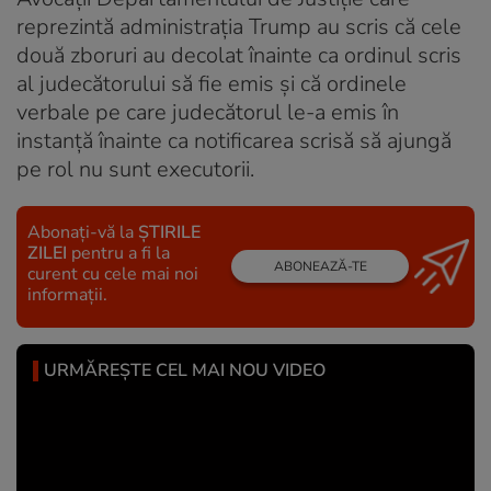
reprezintă administraţia Trump au scris că cele
două zboruri au decolat înainte ca ordinul scris
al judecătorului să fie emis şi că ordinele
verbale pe care judecătorul le-a emis în
instanţă înainte ca notificarea scrisă să ajungă
pe rol nu sunt executorii.
Abonați-vă la
ȘTIRILE
ZILEI
pentru a fi la
ABONEAZĂ-TE
curent cu cele mai noi
informații.
URMĂREȘTE CEL MAI NOU VIDEO