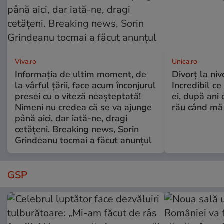
Viva.ro
Unica.ro
Informația de ultim moment, de
Divorț la nive
la vârful țării, face acum înconjurul
Incredibil ce
presei cu o viteză neașteptată!
ei, după ani 
Nimeni nu credea că se va ajunge
rău când mă
până aici, dar iată-ne, dragi
cetățeni. Breaking news, Sorin
Grindeanu tocmai a făcut anunțul
GSP