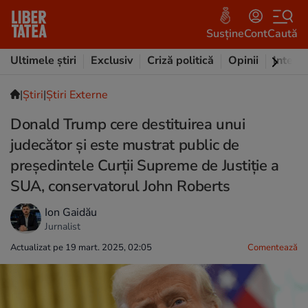
Susține
Cont
Caută
Ultimele știri
Exclusiv
Criză politică
Opinii
Intervi
|
Ştiri
|
Știri Externe
Donald Trump cere destituirea unui
judecător și este mustrat public de
preşedintele Curţii Supreme de Justiţie a
SUA, conservatorul John Roberts
Ion Gaidău
Jurnalist
Actualizat pe 19 mart. 2025, 02:05
Comentează