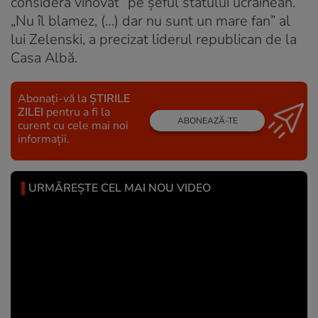
consideră vinovat” pe șeful statului ucrainean.
„Nu îl blamez, (…) dar nu sunt un mare fan” al
lui Zelenski, a precizat liderul republican de la
Casa Albă.
Abonați-vă la
ȘTIRILE
ZILEI
pentru a fi la
ABONEAZĂ-TE
curent cu cele mai noi
informații.
URMĂREȘTE CEL MAI NOU VIDEO