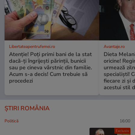
Libertateapentrufemei.ro
Avantaje.ro
Atenție! Poți primi bani de la stat
Dieta Melan
dacă-ți îngrijești părinții, bunicii
oricine! Regi
sau pe cineva vârstnic din familie.
urmează zilni
Acum s-a decis! Cum trebuie să
specialiști! 
procedezi
fiecare zi și 
acestui stil 
ȘTIRI ROMÂNIA
Politică
16:00
Exclusiv