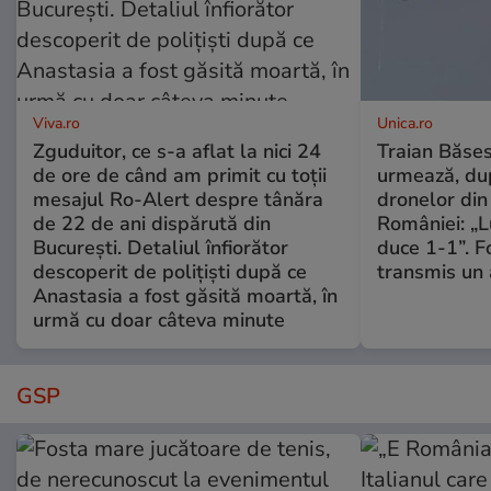
Viva.ro
Unica.ro
Zguduitor, ce s-a aflat la nici 24
Traian Băses
de ore de când am primit cu toții
urmează, du
mesajul Ro-Alert despre tânăra
dronelor din 
de 22 de ani dispărută din
României: „L
București. Detaliul înfiorător
duce 1-1”. F
descoperit de polițiști după ce
transmis un 
Anastasia a fost găsită moartă, în
urmă cu doar câteva minute
GSP