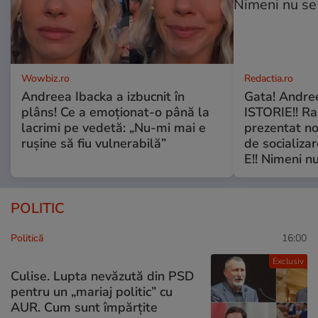
Wowbiz.ro
Redactia.ro
Andreea Ibacka a izbucnit în
Gata! Andre
plâns! Ce a emoționat-o până la
ISTORIE!! Ra
lacrimi pe vedetă: „Nu-mi mai e
prezentat no
rușine să fiu vulnerabilă”
de socializa
E!! Nimeni nu
POLITIC
Politică
16:00
Exclusiv
Culise. Lupta nevăzută din PSD
pentru un „mariaj politic” cu
AUR. Cum sunt împărțite