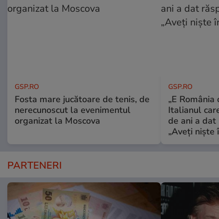
GSP.RO
GSP.RO
Fosta mare jucătoare de tenis, de
„E România o
nerecunoscut la evenimentul
Italianul car
organizat la Moscova
de ani a dat 
„Aveți niște î
PARTENERI