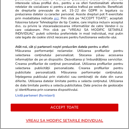
interesele si/sau profilul dvs., pentru a va oferi functionalitati aferente
retelelor de socializare si pentru a analiza traficul pe website. Beneficiati
de drepturile prevazute de art. 15-22 din GDPR in legatura cu
prelucrarea datelor cu caracter personal. Aceste drepturi pot fi exercitate
Știri România
26 iul.
prin modalitatea indicata
aici
. Prin click pe “ACCEPT TOATE”, acceptati
folosirea tuturor Tehnologiilor de tip Cookie, care implica inclusiv acceptul
Ploi torențiale, grindină și vijelii în 21 de
dvs. cu privire la stocarea/accesarea informatiilor de catre Vendor-ii cu
care colaboram. Prin click pe “VREAU SA MODIFIC SETARILE
județe. Harta zonelor vizate luni de avertizarea
INDIVIDUAL” puteti schimba preferintele in mod individual, mai putin
cele legate de cookie strict necesare pentru functionarea website-ului.
meteo ANM cod galben
Atât noi, cât și partenerii noștri prelucrăm datele pentru a oferi:
Măsurarea performanței reclamelor. Utilizarea profilurilor pentru
selectarea conținutului personalizat. Stocarea și/sau accesarea
Ştiri
26 iul. 2021
informațiilor de pe un dispozitiv. Dezvoltarea și îmbunătățirea serviciilor.
Crearea profilurilor de conținut personalizat. Utilizarea profilurilor pentru
Ce nu trebuie să faci de Sfântul Pantelimon
selectarea publicității personalizate. Crearea profilurilor pentru
publicitate personalizată. Măsurarea performanței conținutului.
Înțelegerea publicului prin statistici sau combinații de date din surse
diferite. Utilizarea datelor limitate pentru a selecta conținutul. Utilizarea
de date limitate pentru a selecta publicitatea. Date precise de geolocație
și identificarea prin scanarea dispozitivului.
Listă parteneri (furnizori)
ACCEPT TOATE
VREAU SA MODIFIC SETARILE INDIVIDUAL