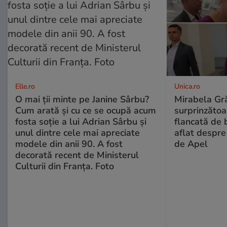
Elle.ro
Unica.ro
O mai ții minte pe Janine Sârbu?
Mirabela Gră
Cum arată și cu ce se ocupă acum
surprinzătoar
fosta soție a lui Adrian Sârbu și
flancată de 
unul dintre cele mai apreciate
aflat despre
modele din anii 90. A fost
de Apel
decorată recent de Ministerul
Culturii din Franța. Foto