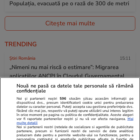
Populaţia, evacuată pe o rază de 300 de metri
Citește mai multe
TRENDING
Știri România
15:11
„Nimeni nu mai riscă o estimare”: Migrarea
aplicațiilor ANCPI în Cloudul Guvernamental
întârzie, iar 10.000 de profesioniști din
Nouă ne pasă ca datele tale personale să rămână
confidențiale
cadastru sunt blocați
Noi și partenerii noștri
596
stocăm și/sau accesăm informații pe
dispozitivul dvs., precum identificatorii cookie unici pentru prelucrarea
datelor cu caracter personal. Puteți accepta sau gestiona preferințele dvs.
făcând clic mai jos, respectiv vă puteți opune utilizării unui interes legitim
Știri România
26 iul.
în orice moment pe pagina cu politica de confidențialitate. Aceste alegeri
vor fi raportate partenerilor noștri și nu vă vor afecta navigarea.
Mai
Român întors acasă după 25 de ani în
multe detalii
Noi si partenerii nostri (retelele de socializare si agentiile de publicitate
Germania: „Și urzica e mai faină aici decât
partenere, precum si furnizorii nostri de servicii de date analitice)
prelucram date pentru a permite website-ului sa functioneze, pentru a
trandafirii dincolo”
personaliza continutul si anunturile publicitare afisate in functie de