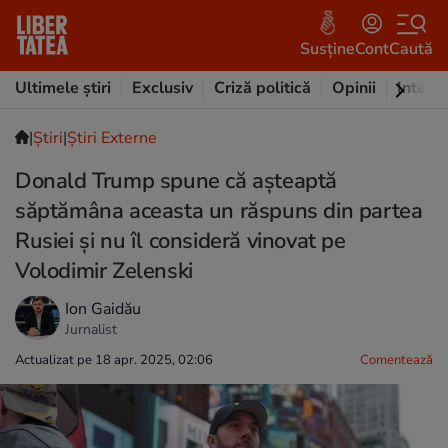
Susține
Cont
Caută
Ultimele știri
Exclusiv
Criză politică
Opinii
Intervi
|
Ştiri
|
Știri Externe
Donald Trump spune că așteaptă
săptămâna aceasta un răspuns din partea
Rusiei și nu îl consideră vinovat pe
Volodimir Zelenski
Ion Gaidău
Jurnalist
Actualizat pe 18 apr. 2025, 02:06
Comentează