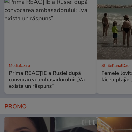
Mediafax.ro
StirileKanalD.ro
Prima REACȚIE a Rusiei după
Femeie lovit
convocarea ambasadorului: „Va
făcea plajă: „
exista un răspuns”
PROMO