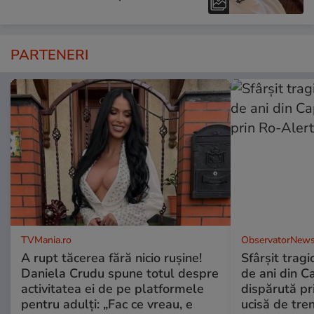
PARTENERI
TVMania.ro
ObservatorNews
A rupt tăcerea fără nicio rușine!
Sfârşit tragi
Daniela Crudu spune totul despre
de ani din C
activitatea ei de pe platformele
dispărută pr
pentru adulți: „Fac ce vreau, e
ucisă de tre