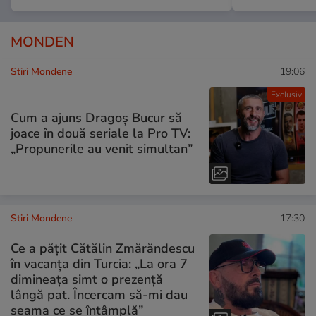
MONDEN
Stiri Mondene
19:06
Exclusiv
Cum a ajuns Dragoș Bucur să
joace în două seriale la Pro TV:
„Propunerile au venit simultan”
Stiri Mondene
17:30
Ce a pățit Cătălin Zmărăndescu
în vacanța din Turcia: „La ora 7
dimineața simt o prezență
lângă pat. Încercam să-mi dau
seama ce se întâmplă”