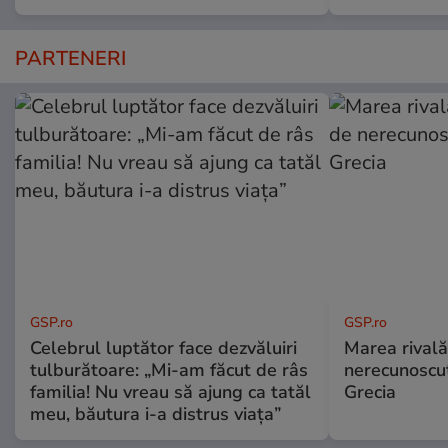
PARTENERI
GSP.ro
GSP.ro
Celebrul luptător face dezvăluiri
Marea rivală
tulburătoare: „Mi-am făcut de râs
nerecunoscut
familia! Nu vreau să ajung ca tatăl
Grecia
meu, băutura i-a distrus viața”