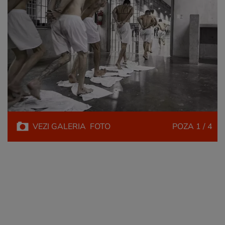
VEZI
GALERIA
FOTO
POZA
1 / 4