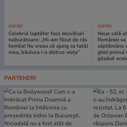
GSP.RO
GSP.RO
Celebrul luptător face dezvăluiri
Noua sală u
tulburătoare: „Mi-am făcut de râs
României va 
familia! Nu vreau să ajung ca tatăl
săptămâna vi
meu, băutura i-a distrus viața”
ghici primul 
găzduit acol
PARTENERI