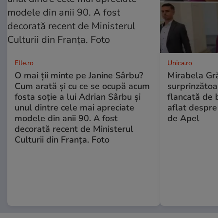
Elle.ro
Unica.ro
O mai ții minte pe Janine Sârbu?
Mirabela Gră
Cum arată și cu ce se ocupă acum
surprinzătoar
fosta soție a lui Adrian Sârbu și
flancată de 
unul dintre cele mai apreciate
aflat despre
modele din anii 90. A fost
de Apel
decorată recent de Ministerul
Culturii din Franța. Foto