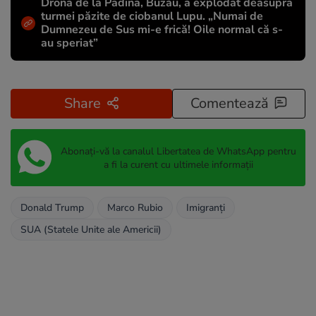
Drona de la Padina, Buzău, a explodat deasupra
turmei păzite de ciobanul Lupu. „Numai de
Dumnezeu de Sus mi-e frică! Oile normal că s-
au speriat”
Share
Comentează
Abonați-vă la canalul Libertatea de WhatsApp pentru
a fi la curent cu ultimele informații
Donald Trump
Marco Rubio
Imigranți
SUA (Statele Unite ale Americii)