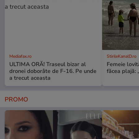
Mediafax.ro
StirileKanalD.ro
ULTIMA ORĂ! Traseul bizar al
Femeie lovit
dronei doborâte de F-16. Pe unde
făcea plajă: „
a trecut aceasta
PROMO