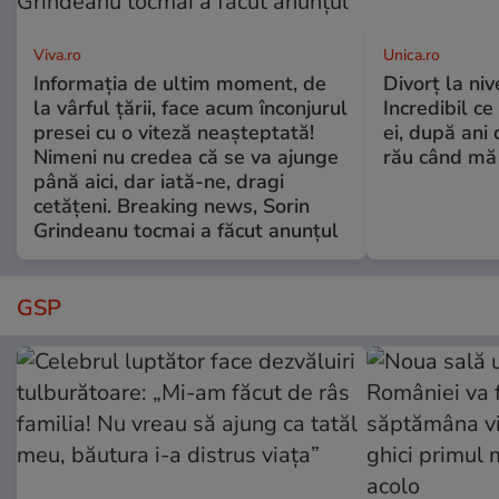
Viva.ro
Unica.ro
Informația de ultim moment, de
Divorț la nive
la vârful țării, face acum înconjurul
Incredibil ce
presei cu o viteză neașteptată!
ei, după ani 
Nimeni nu credea că se va ajunge
rău când mă
până aici, dar iată-ne, dragi
cetățeni. Breaking news, Sorin
Grindeanu tocmai a făcut anunțul
GSP