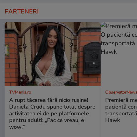
PARTENERI
TVMania.ro
ObservatorNews
A rupt tăcerea fără nicio rușine!
Premieră me
Daniela Crudu spune totul despre
pacientă co
activitatea ei de pe platformele
transportată
pentru adulți: „Fac ce vreau, e
Hawk
wow!”