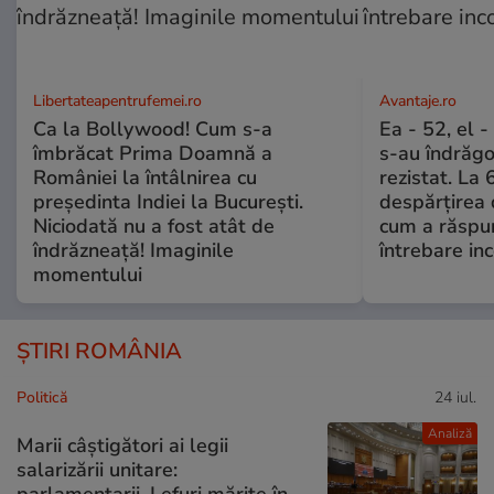
Libertateapentrufemei.ro
Avantaje.ro
Ca la Bollywood! Cum s-a
Ea - 52, el 
îmbrăcat Prima Doamnă a
s-au îndrăgos
României la întâlnirea cu
rezistat. La 
președinta Indiei la București.
despărțirea 
Niciodată nu a fost atât de
cum a răspu
îndrăzneață! Imaginile
întrebare i
momentului
ȘTIRI ROMÂNIA
Politică
24 iul.
Analiză
Marii câștigători ai legii
salarizării unitare:
parlamentarii. Lefuri mărite în