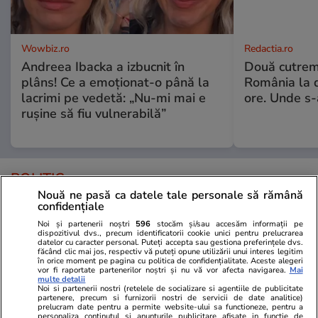
Wowbiz.ro
Redactia.ro
Andreea Ibacka a izbucnit în
Două cutrem
plâns! Ce a emoționat-o până la
România la d
lacrimi pe vedetă: „Nu-mi mai e
ore. Unde s
rușine să fiu vulnerabilă”
POLITIC
Nouă ne pasă ca datele tale personale să rămână
confidențiale
Politică
25 iul.
Noi și partenerii noștri
596
stocăm și/sau accesăm informații pe
Mutarea prin care AUR, S.O.S. și
dispozitivul dvs., precum identificatorii cookie unici pentru prelucrarea
datelor cu caracter personal. Puteți accepta sau gestiona preferințele dvs.
POT au făcut front comun în
făcând clic mai jos, respectiv vă puteți opune utilizării unui interes legitim
opoziție împotriva legii care
în orice moment pe pagina cu politica de confidențialitate. Aceste alegeri
vor fi raportate partenerilor noștri și nu vă vor afecta navigarea.
Mai
permite Armatei să doboare
multe detalii
Noi si partenerii nostri (retelele de socializare si agentiile de publicitate
dronele neautorizate. CCR a
partenere, precum si furnizorii nostri de servicii de date analitice)
tranșat definitiv disputa
prelucram date pentru a permite website-ului sa functioneze, pentru a
personaliza continutul si anunturile publicitare afisate in functie de