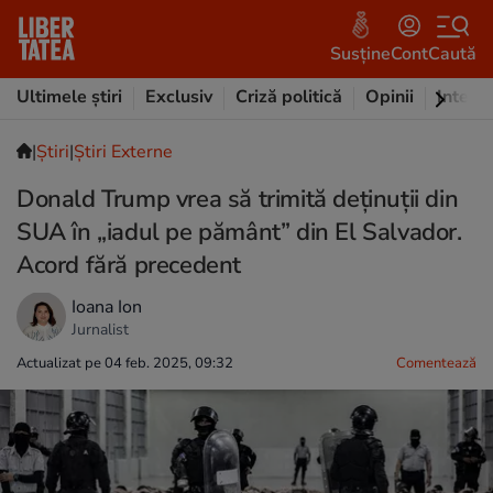
Susține
Cont
Caută
Ultimele știri
Exclusiv
Criză politică
Opinii
Intervi
|
Ştiri
|
Știri Externe
Donald Trump vrea să trimită deținuții din
SUA în „iadul pe pământ” din El Salvador.
Acord fără precedent
Ioana Ion
Jurnalist
Actualizat pe 04 feb. 2025, 09:32
Comentează