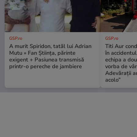
GSP.ro
GSP.ro
A murit Spiridon, tatăl lui Adrian
Titi Aur con
Mutu » Fan Știința, părinte
în accidentul
exigent + Pasiunea transmisă
echipa a dou
printr-o pereche de jambiere
vorba de vâr
Adevărații a
acolo”