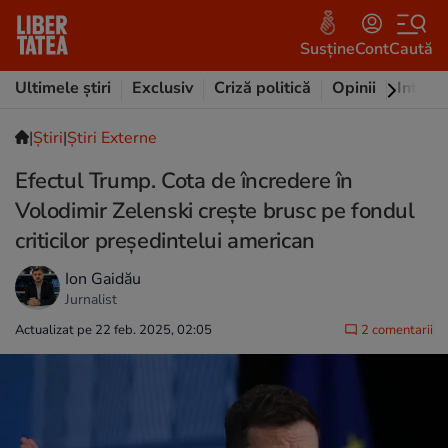
Susține
Cont
Caută
Ultimele știri
Exclusiv
Criză politică
Opinii
Intervi
|
Ştiri
|
Știri Externe
Efectul Trump. Cota de încredere în
Volodimir Zelenski crește brusc pe fondul
criticilor președintelui american
Ion Gaidău
Jurnalist
Actualizat pe 22 feb. 2025, 02:05
2 comentarii