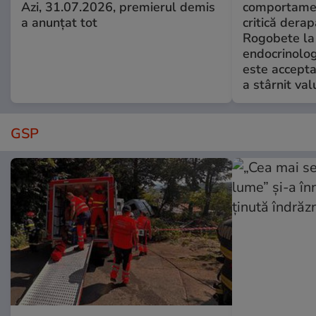
Azi, 31.07.2026, premierul demis
comportamen
a anunțat tot
critică derap
Rogobete la
endocrinolog
este accepta
a stârnit valu
GSP