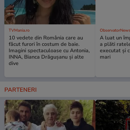
TVMania.ro
ObservatorNews
10 vedete din România care au
A luat un îm
făcut furori în costum de baie.
a plăti ratel
Imagini spectaculoase cu Antonia,
executat şi c
INNA, Bianca Drăgușanu și alte
mari
dive
PARTENERI