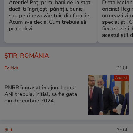
Atenție! Poți primi bani de la stat
Dieta Melan
dacă-ți îngrijești părinții, bunicii
oricine! Regi
sau pe cineva vârstnic din familie.
urmează zilni
Acum s-a decis! Cum trebuie să
specialiști! 
procedezi
fiecare zi și 
acestui stil 
ȘTIRI ROMÂNIA
Politică
31 iul.
Analiză
PNRR îngrășat în ajun. Legea
ANI trebuia, inițial, să fie gata
din decembrie 2024
Ştiri
29 iul.