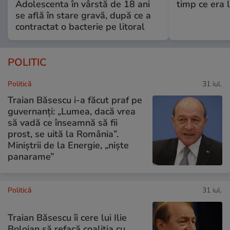
Adolescenta în vârstă de 18 ani
timp ce era 
se află în stare gravă, după ce a
contractat o bacterie pe litoral
POLITIC
Politică
31 iul.
Traian Băsescu i-a făcut praf pe
guvernanți: „Lumea, dacă vrea
să vadă ce înseamnă să fii
prost, se uită la România”.
Miniștrii de la Energie, „niște
panarame”
Politică
31 iul.
Traian Băsescu îi cere lui Ilie
Bolojan să refacă coaliția cu