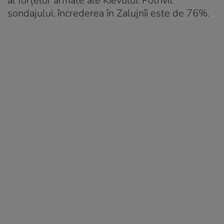
al forțelor armate ale Kievului. Potrivit
sondajului, încrederea în Zalujnîi este de 76%.