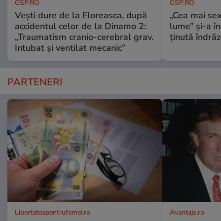
GSP.RO
GSP.RO
Vești dure de la Floreasca, după
„Cea mai sex
accidentul celor de la Dinamo 2:
lume” și-a în
„Traumatism cranio-cerebral grav.
ținută îndră
Intubat și ventilat mecanic”
PARTENERI
Libertateapentrufemei.ro
Avantaje.ro