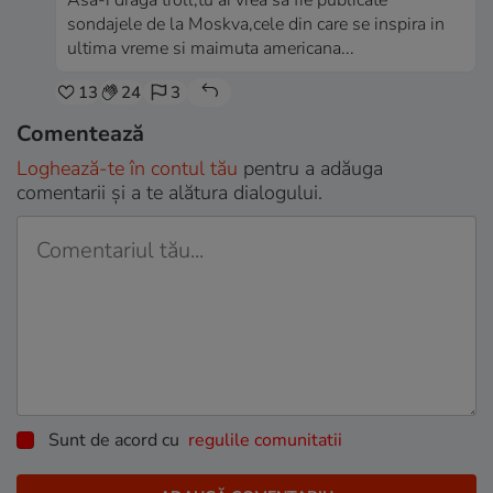
Asa-i draga troll,tu ai vrea sa fie publicate
sondajele de la Moskva,cele din care se inspira in
ultima vreme si maimuta americana...
13
24
3
Comentează
Loghează-te în contul tău
pentru a adăuga
comentarii și a te alătura dialogului.
Sunt de acord cu
regulile comunitatii