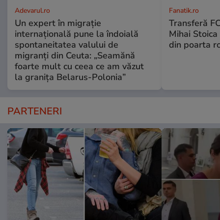
Adevarul.ro
Fanatik.ro
Un expert în migrație
Transferă FC
internațională pune la îndoială
Mihai Stoica 
spontaneitatea valului de
din poarta r
migranți din Ceuta: „Seamănă
foarte mult cu ceea ce am văzut
la granița Belarus-Polonia”
PARTENERI