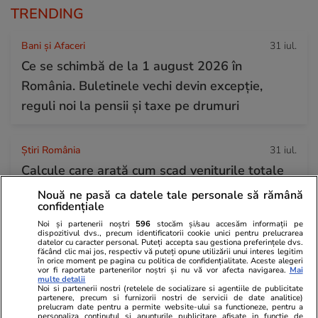
TRENDING
Bani și Afaceri
31 iul.
Ce se schimbă de la 1 august 2026 în
România. Buletinele vechi devin excepție,
reguli noi la pensii și taxe pe drumuri
Știri România
31 iul.
Calcule care arată cum scad veniturile totale
ale medicilor și asistentelor dacă se aplică
Nouă ne pasă ca datele tale personale să rămână
confidențiale
noua lege a salarizării
Noi și partenerii noștri
596
stocăm și/sau accesăm informații pe
dispozitivul dvs., precum identificatorii cookie unici pentru prelucrarea
datelor cu caracter personal. Puteți accepta sau gestiona preferințele dvs.
făcând clic mai jos, respectiv vă puteți opune utilizării unui interes legitim
Știri Externe
31 iul.
în orice moment pe pagina cu politica de confidențialitate. Aceste alegeri
vor fi raportate partenerilor noștri și nu vă vor afecta navigarea.
Mai
Un șofer de TIR care a câștigat la loterie 220
multe detalii
Noi si partenerii nostri (retelele de socializare si agentiile de publicitate
de milioane de euro a murit: soția lui, obligată
partenere, precum si furnizorii nostri de servicii de date analitice)
prelucram date pentru a permite website-ului sa functioneze, pentru a
acum să îi dea bani lunar fostei partenere
personaliza continutul si anunturile publicitare afisate in functie de