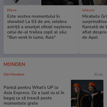
Elle.ro
Unica.ro
Este vestea momentului în
Mirabela Gră
showbiz! La 53 de ani, celebra
surprinzătoar
actriță a anunțat oficial nașterea
flancată de 
celui de-al treilea copil al său:
aflat despre
"Bun venit în lume, fiule"
de Apel
MONDEN
Stiri Mondene
31 iul.
Panică pentru What’s UP la
Asia Express. Ce a luat cu el în
bagaj ca să treacă peste
momentele grele