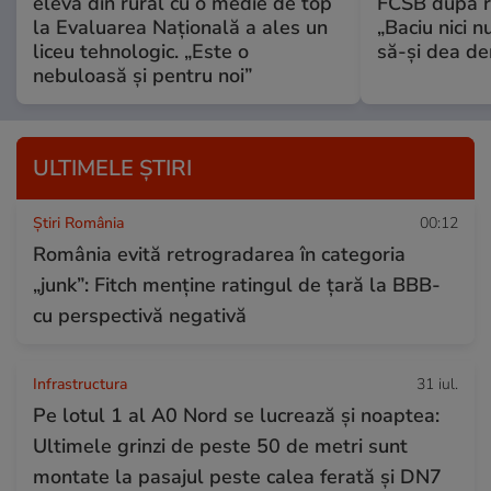
elevă din rural cu o medie de top
FCSB după r
la Evaluarea Națională a ales un
„Baciu nici n
liceu tehnologic. „Este o
să-și dea dem
nebuloasă și pentru noi”
ULTIMELE ȘTIRI
Știri România
00:12
România evită retrogradarea în categoria
„junk”: Fitch menține ratingul de țară la BBB-
cu perspectivă negativă
Infrastructura
31 iul.
Pe lotul 1 al A0 Nord se lucrează și noaptea:
Ultimele grinzi de peste 50 de metri sunt
montate la pasajul peste calea ferată și DN7