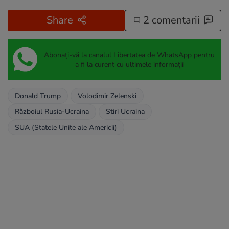
Share
2 comentarii
Abonați-vă la canalul Libertatea de WhatsApp pentru
a fi la curent cu ultimele informații
Donald Trump
Volodimir Zelenski
Războiul Rusia-Ucraina
Stiri Ucraina
SUA (Statele Unite ale Americii)