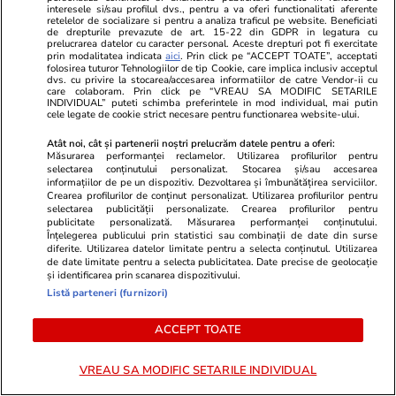
interesele si/sau profilul dvs., pentru a va oferi functionalitati aferente
retelelor de socializare si pentru a analiza traficul pe website. Beneficiati
de drepturile prevazute de art. 15-22 din GDPR in legatura cu
prelucrarea datelor cu caracter personal. Aceste drepturi pot fi exercitate
Horoscop
31 iul.
prin modalitatea indicata
aici
. Prin click pe “ACCEPT TOATE”, acceptati
folosirea tuturor Tehnologiilor de tip Cookie, care implica inclusiv acceptul
Horoscop Urania | Previziuni astrologice pentru
dvs. cu privire la stocarea/accesarea informatiilor de catre Vendor-ii cu
care colaboram. Prin click pe “VREAU SA MODIFIC SETARILE
perioada 1 – 7 august 2026. Venus va intra în
INDIVIDUAL” puteti schimba preferintele in mod individual, mai putin
cele legate de cookie strict necesare pentru functionarea website-ului.
zodia Balanței
Atât noi, cât și partenerii noștri prelucrăm datele pentru a oferi:
Măsurarea performanței reclamelor. Utilizarea profilurilor pentru
selectarea conținutului personalizat. Stocarea și/sau accesarea
informațiilor de pe un dispozitiv. Dezvoltarea și îmbunătățirea serviciilor.
Crearea profilurilor de conținut personalizat. Utilizarea profilurilor pentru
selectarea publicității personalizate. Crearea profilurilor pentru
publicitate personalizată. Măsurarea performanței conținutului.
Înțelegerea publicului prin statistici sau combinații de date din surse
diferite. Utilizarea datelor limitate pentru a selecta conținutul. Utilizarea
de date limitate pentru a selecta publicitatea. Date precise de geolocație
și identificarea prin scanarea dispozitivului.
Listă parteneri (furnizori)
ACCEPT TOATE
VREAU SA MODIFIC SETARILE INDIVIDUAL
Horoscop
31 iul.
Lifestyle