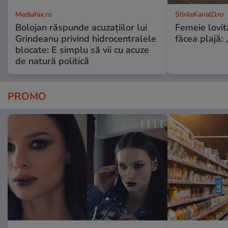
Mediafax.ro
StirileKanalD.ro
Bolojan răspunde acuzațiilor lui
Femeie lovit
Grindeanu privind hidrocentralele
făcea plajă: „
blocate: E simplu să vii cu acuze
de natură politică
PROMO