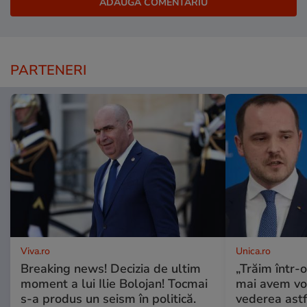
PARTENERI
Viva.ro
Unica.ro
Breaking news! Decizia de ultim
„Trăim într-
moment a lui Ilie Bolojan! Tocmai
mai avem vo
s-a produs un seism în politică.
vederea astf