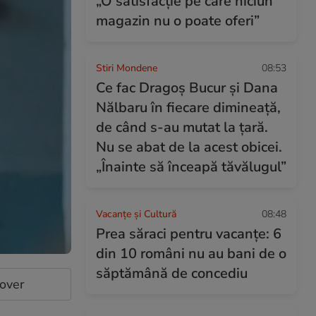
„O satisfacție pe care niciun
magazin nu o poate oferi”
Stiri Mondene
08:53
Ce fac Dragoș Bucur și Dana
Nălbaru în fiecare dimineață,
de când s-au mutat la țară.
Nu se abat de la acest obicei.
„Înainte să înceapă tăvălugul”
Vacanțe și Cultură
08:48
Prea săraci pentru vacanțe: 6
din 10 români nu au bani de o
săptămână de concediu
cover