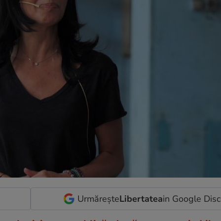
Urmărește
Libertatea
in Google Dis