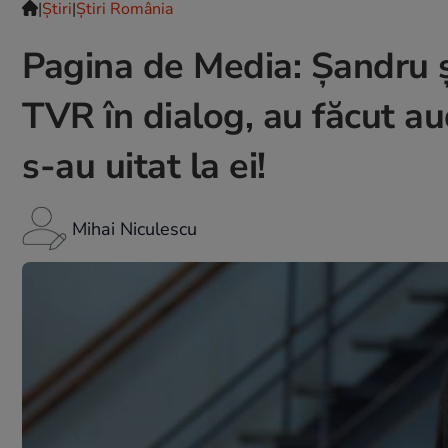
|
Ştiri
|
Știri România
Pagina de Media: Șandru ș
TVR în dialog, au făcut a
s-au uitat la ei!
Mihai Niculescu