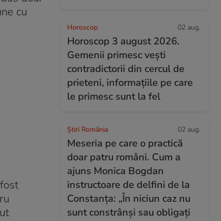
une cu
Horoscop
02 aug.
Horoscop 3 august 2026.
Gemenii primesc vești
contradictorii din cercul de
prieteni, informațiile pe care
le primesc sunt la fel
Știri România
02 aug.
Meseria pe care o practică
doar patru români. Cum a
ajuns Monica Bogdan
fost
instructoare de delfini de la
ru
Constanța: „În niciun caz nu
ut
sunt constrânși sau obligați