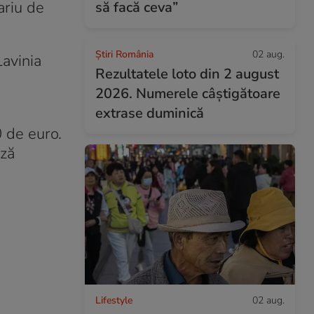
ariu de
să facă ceva”
Știri România
02 aug.
Lavinia
Rezultatele loto din 2 august
2026. Numerele câștigătoare
extrase duminică
 de euro.
ază
Lifestyle
02 aug.