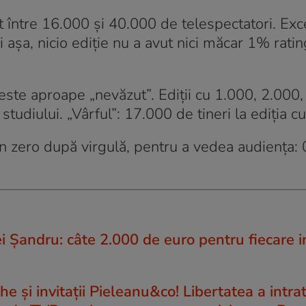
între 16.000 și 40.000 de telespectatori. Exce
i așa, nicio ediție nu a avut nici măcar 1% rati
ste aproape „nevăzut”. Ediții cu 1.000, 2.000
tudiului. „Vârful”: 17.000 de tineri la ediția cu
n zero după virgulă, pentru a vedea audiența: 
i Şandru: câte 2.000 de euro pentru fiecare i
 și invitații Pieleanu&co! Libertatea a intrat