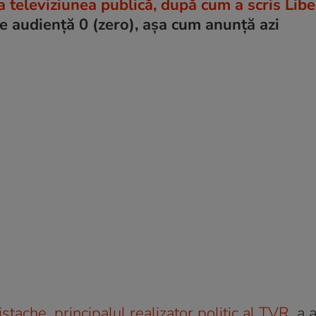
a televiziunea publică, după cum a scris Lib
e audiență 0 (zero), așa cum anunță azi
istache, principalul realizator politic al TVR
, a