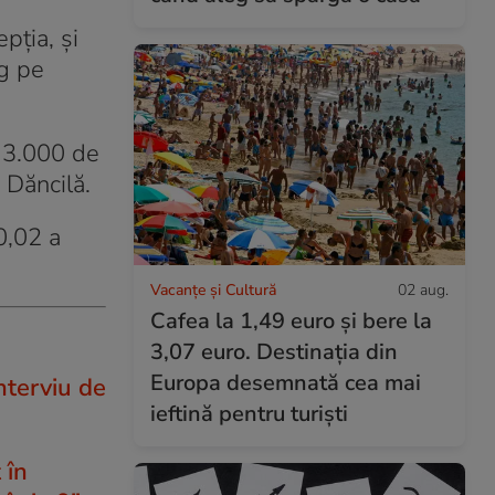
pția, și
ng pe
, 3.000 de
 Dăncilă.
0,02 a
Vacanțe și Cultură
02 aug.
Cafea la 1,49 euro și bere la
3,07 euro. Destinația din
Europa desemnată cea mai
nterviu de
ieftină pentru turiști
 în