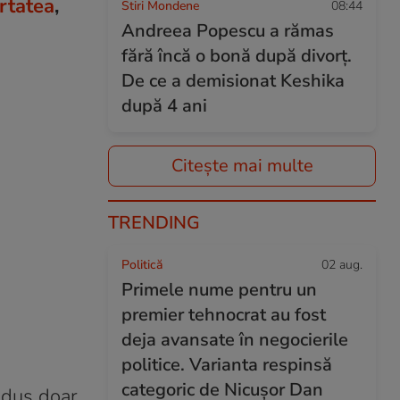
ertatea
,
Stiri Mondene
08:44
Andreea Popescu a rămas
fără încă o bonă după divorț.
De ce a demisionat Keshika
după 4 ani
Citește mai multe
TRENDING
Politică
02 aug.
Primele nume pentru un
premier tehnocrat au fost
deja avansate în negocierile
politice. Varianta respinsă
categoric de Nicușor Dan
 adus doar