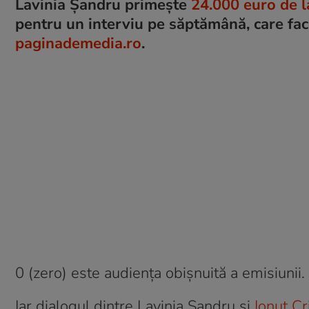
Lavinia Șandru primește
24.000 euro de l
pentru un interviu pe săptămână, care fac
paginademedia.ro
.
0 (zero) este audiența obișnuită a emisiunii.
Iar dialogul dintre Lavinia Șandru și
Ionuț Cr