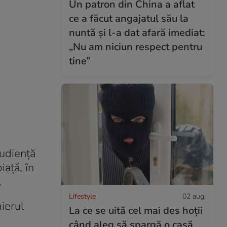
Un patron din China a aflat
ce a făcut angajatul său la
nuntă și l-a dat afară imediat:
„Nu am niciun respect pentru
tine”
audiență
iață, în
.
Lifestyle
02 aug.
ierul
La ce se uită cel mai des hoții
când aleg să spargă o casă