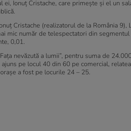
l ei, Ionuț Cristache, care primește și el un sal
blică.
Ionuț Cristache (realizatorul de la România 9), 
 mai mic număr de telespectatori din segmentul
te, 0,01.
Fața nevăzută a lumii”, pentru suma de 24.000
 ajuns pe locul 40 din 60 pe comercial, relate
a orașe a fost pe locurile 24 – 25.