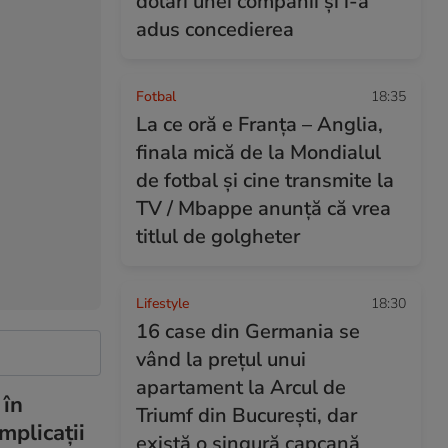
dolari unei companii și i-a
adus concedierea
Fotbal
18:35
La ce oră e Franța – Anglia,
finala mică de la Mondialul
de fotbal și cine transmite la
TV / Mbappe anunță că vrea
titlul de golgheter
Lifestyle
18:30
16 case din Germania se
vând la prețul unui
apartament la Arcul de
 în
Triumf din București, dar
mplicații
există o singură capcană