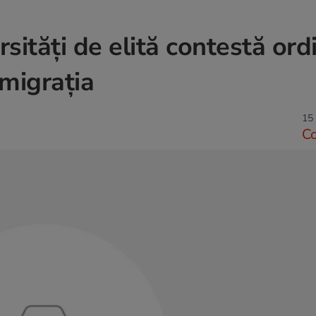
rsități de elită contestă ord
imigrația
15 
C