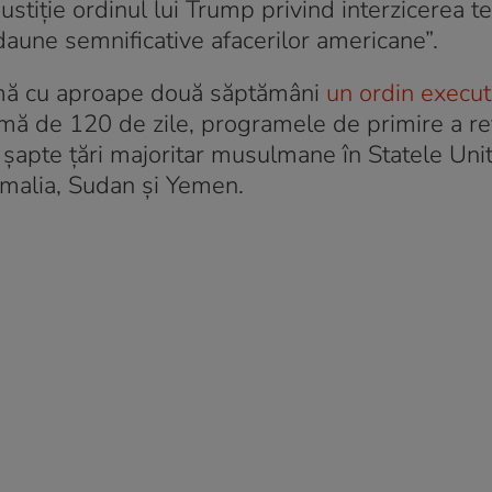
justiţie ordinul lui Trump privind interzicerea 
 daune semnificative afacerilor americane”.
mă cu aproape două săptămâni
un ordin execut
ă de 120 de zile, programele de primire a ref
n şapte ţări majoritar musulmane în Statele Unit
 Somalia, Sudan şi Yemen.