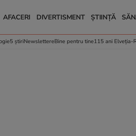
AFACERI
DIVERTISMENT
ȘTIINȚĂ
SĂN
Bani și Afaceri
Monden
Știri Știință
Știri 
Auto
Horoscop
Schimbări climati
Relații
Locuri de muncă
Muzică și Filme
Rețete
ogie
5 știri
Newslettere
Bine pentru tine
115 ani Elveția
Imobiliare.ro
Vacanțe și Cultură
Fructe
eJobs.ro
Îngriji