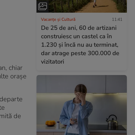
Vacanțe și Cultură
11:41
De 25 de ani, 60 de artizani
construiesc un castel ca în
1.230 și încă nu au terminat,
dar atrage peste 300.000 de
vizitatori
an, chiar
lte orașe
 departe
te
cmită de