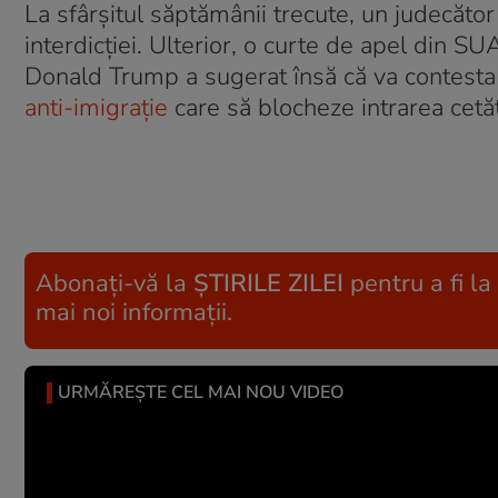
La sfârşitul săptămânii trecute, un judecăto
interdicţiei. Ulterior, o curte de apel din S
Donald Trump a sugerat însă că va contesta
anti-imigrație
care să blocheze intrarea cetă
Abonați-vă la
ȘTIRILE ZILEI
pentru a fi la
mai noi informații.
URMĂREȘTE CEL MAI NOU VIDEO