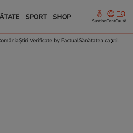
ĂTATE
SPORT
SHOP
Susține
Cont
Caută
Sănătate și Fitness
ce
 culinare
-România
Știri Verificate by Factual
Sănătatea ca stil de vi
 și legume
rea plantelor