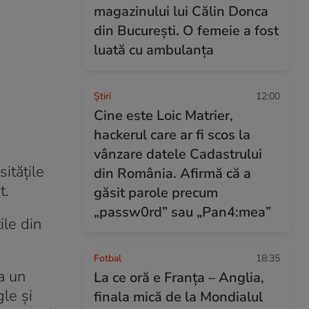
magazinului lui Călin Donca
din București. O femeie a fost
luată cu ambulanța
Ştiri
12:00
Cine este Loic Matrier,
hackerul care ar fi scos la
vânzare datele Cadastrului
itățile
din România. Afirmă că a
t.
găsit parole precum
„passw0rd” sau „Pan4:mea”
ile din
Fotbal
18:35
a un
La ce oră e Franța – Anglia,
le și
finala mică de la Mondialul