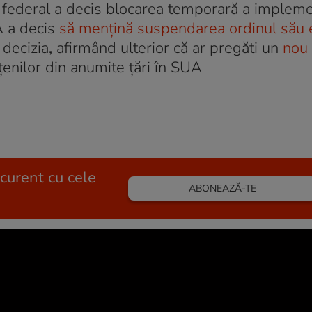
r federal a decis blocarea temporară a impleme
UA a decis
să mențină suspendarea ordinul său 
 decizia
,
afirmând ulterior că ar pregăti un
nou 
țenilor din anumite țări în SUA
 curent cu cele
ABONEAZĂ-TE