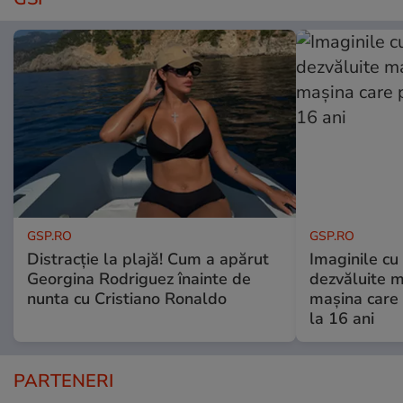
GSP.RO
GSP.RO
Distracție la plajă! Cum a apărut
Imaginile cu
Georgina Rodriguez înainte de
dezvăluite m
nunta cu Cristiano Ronaldo
mașina care 
la 16 ani
PARTENERI