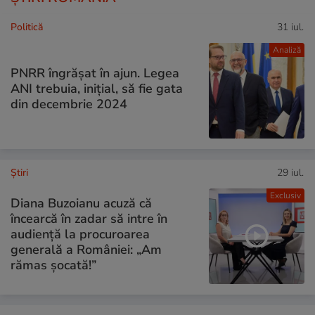
Politică
31 iul.
Analiză
PNRR îngrășat în ajun. Legea
ANI trebuia, inițial, să fie gata
din decembrie 2024
Ştiri
29 iul.
Exclusiv
Diana Buzoianu acuză că
încearcă în zadar să intre în
audiență la procuroarea
generală a României: „Am
rămas șocată!”