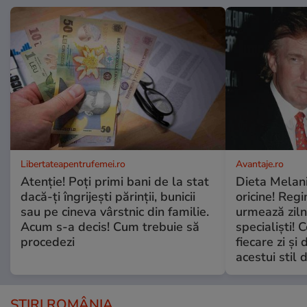
Libertateapentrufemei.ro
Avantaje.ro
Atenție! Poți primi bani de la stat
Dieta Melan
dacă-ți îngrijești părinții, bunicii
oricine! Regi
sau pe cineva vârstnic din familie.
urmează zilni
Acum s-a decis! Cum trebuie să
specialiști! 
procedezi
fiecare zi și 
acestui stil 
ȘTIRI ROMÂNIA