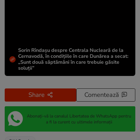
Sorin Rîndașu despre Centrala Nucleară de la
Cernavodă, în condițiile în care Dunărea a secat:
„Sunt două săptămâni în care trebuie găsite
soluții”
Share
Comentează
Abonați-vă la canalul Libertatea de WhatsApp pentru
a fi la curent cu ultimele informații