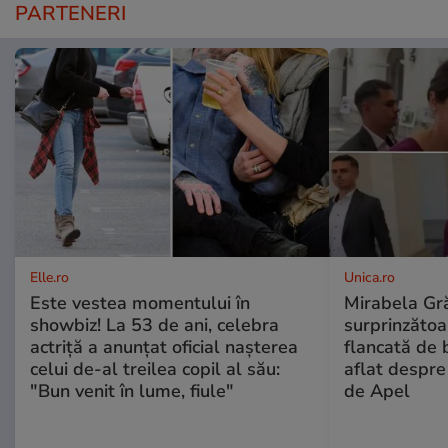
PARTENERI
Elle.ro
Unica.ro
Este vestea momentului în
Mirabela Gră
showbiz! La 53 de ani, celebra
surprinzătoar
actriță a anunțat oficial nașterea
flancată de 
celui de-al treilea copil al său:
aflat despre
"Bun venit în lume, fiule"
de Apel