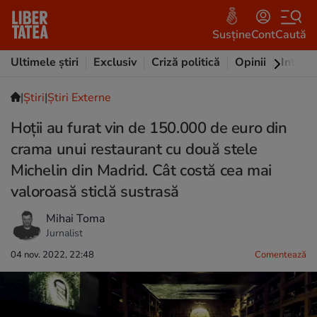
Susține
Cont
Caută
Ultimele știri
Exclusiv
Criză politică
Opinii
Intervi
|
Ştiri
|
Știri Externe
Hoții au furat vin de 150.000 de euro din
crama unui restaurant cu două stele
Michelin din Madrid. Cât costă cea mai
valoroasă sticlă sustrasă
Mihai Toma
Jurnalist
04 nov. 2022, 22:48
Comentează