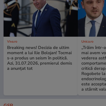
Viva.ro
Unica.ro
Breaking news! Decizia de ultim
„Trăim într-
moment a lui Ilie Bolojan! Tocmai
mai avem vo
s-a produs un seism în politică.
vederea astf
Azi, 31.07.2026, premierul demis
comportamen
a anunțat tot
critică derap
Rogobete la
endocrinolog
este accepta
a stârnit valu
GSP