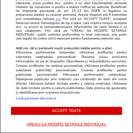
Românii vor ieși la pensie la 67
interesele si/sau profilul dvs., pentru a va oferi functionalitati aferente
retelelor de socializare si pentru a analiza traficul pe website. Beneficiati
de drepturile prevazute de art. 15-22 din GDPR in legatura cu
de ani, cele mai afectate vor fi
prelucrarea datelor cu caracter personal. Aceste drepturi pot fi exercitate
prin modalitatea indicata
aici
. Prin click pe “ACCEPT TOATE”, acceptati
femeile: când se schimbă
folosirea tuturor Tehnologiilor de tip Cookie, care implica inclusiv acceptul
dvs. cu privire la stocarea/accesarea informatiilor de catre Vendor-ii cu
radical legea
care colaboram. Prin click pe “VREAU SA MODIFIC SETARILE
INDIVIDUAL” puteti schimba preferintele in mod individual, mai putin
cele legate de cookie strict necesare pentru functionarea website-ului.
Atât noi, cât și partenerii noștri prelucrăm datele pentru a oferi:
Știri România
13:49
Măsurarea performanței reclamelor. Utilizarea profilurilor pentru
selectarea conținutului personalizat. Stocarea și/sau accesarea
informațiilor de pe un dispozitiv. Dezvoltarea și îmbunătățirea serviciilor.
Crearea profilurilor de conținut personalizat. Utilizarea profilurilor pentru
Se circulă bară la bară pe
selectarea publicității personalizate. Crearea profilurilor pentru
publicitate personalizată. Măsurarea performanței conținutului.
Autostrada Soarelui, înainte și
Înțelegerea publicului prin statistici sau combinații de date din surse
diferite. Utilizarea datelor limitate pentru a selecta conținutul. Utilizarea
după stația de taxare Fetești
de date limitate pentru a selecta publicitatea. Date precise de geolocație
și identificarea prin scanarea dispozitivului.
Listă parteneri (furnizori)
ACCEPT TOATE
Știri România
13:25
Două mașini s-au ciocnit și au
VREAU SA MODIFIC SETARILE INDIVIDUAL
fost proiectate în șanț în urma