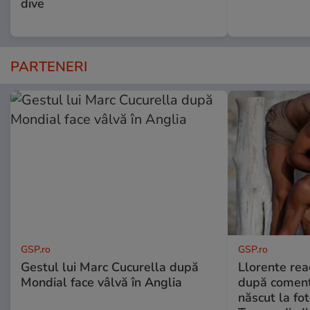
dive
PARTENERI
GSP.ro
GSP.ro
Gestul lui Marc Cucurella după
Llorente rea
Mondial face vâlvă în Anglia
după comenta
născut la fot