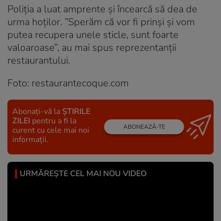
Poliția a luat amprente și încearcă să dea de
urma hoților. ”Sperăm că vor fi prinși și vom
putea recupera unele sticle, sunt foarte
valoaroase”, au mai spus reprezentanții
restaurantului.
Foto: restaurantecoque.com
Abonați-vă la
ȘTIRILE
ZILEI
pentru a fi la
ABONEAZĂ-TE
curent cu cele mai noi
informații.
URMĂREȘTE CEL MAI NOU VIDEO