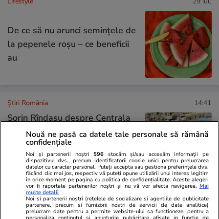
Lifestyle
29 iul.
De ce să nu arunci semințele de
la pepenele roșu – ce beneficii
au
Știri România
14:41
Sorin Rîndașu despre Centrala
Nucleară de la Cernavodă, în
Nouă ne pasă ca datele tale personale să rămână
confidențiale
condițiile în care Dunărea a
Noi și partenerii noștri
596
stocăm și/sau accesăm informații pe
secat: „Sunt două săptămâni în
dispozitivul dvs., precum identificatorii cookie unici pentru prelucrarea
datelor cu caracter personal. Puteți accepta sau gestiona preferințele dvs.
care trebuie găsite soluții”
făcând clic mai jos, respectiv vă puteți opune utilizării unui interes legitim
în orice moment pe pagina cu politica de confidențialitate. Aceste alegeri
vor fi raportate partenerilor noștri și nu vă vor afecta navigarea.
Mai
multe detalii
Noi si partenerii nostri (retelele de socializare si agentiile de publicitate
Știri România
13:58
partenere, precum si furnizorii nostri de servicii de date analitice)
prelucram date pentru a permite website-ului sa functioneze, pentru a
personaliza continutul si anunturile publicitare afisate in functie de