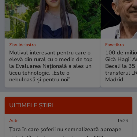
ZiaruldeIasi.ro
Fanatik.ro
Motivul interesant pentru care o
100 de mili
elevă din rural cu o medie de top
Gică Hagi! A
la Evaluarea Națională a ales un
Becali la 35 
liceu tehnologic. „Este o
transferul „
nebuloasă și pentru noi”
Madrid
ULTIMELE ȘTIRI
Auto
15:26
Țara în care șoferii nu semnalizează aproape