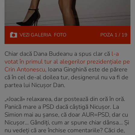
VEZI
GALERIA
FOTO
POZA
1 / 19
Chiar dacă Dana Budeanu a spus clar că
l-a
votat în primul tur al alegerilor prezidențiale pe
Crin Antonescu
, Ioana Ginghină este de părere
că în cel de-al doilea tur, designerul nu va fi de
partea lui Nicușor Dan.
„«Joacă» relaxarea, dar postează din oră în oră.
Panică mare a PSD dacă câștigă Nicușor. La
Simion mai au șanse, că doar AUR=PSD, dar cu
Nicușor… Gândiți, cum ar spune chiar dânsa… Și
nu vedeți că are închise comentariile? Căci de,