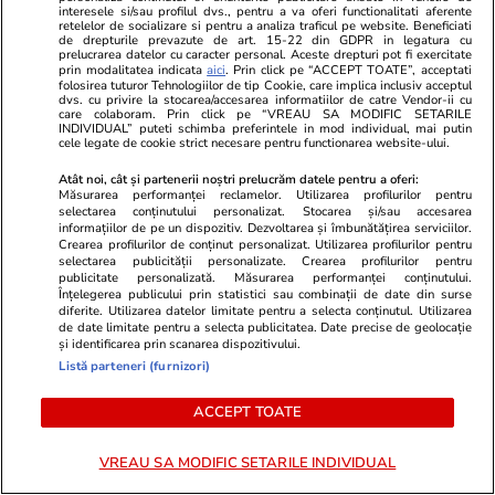
interesele si/sau profilul dvs., pentru a va oferi functionalitati aferente
retelelor de socializare si pentru a analiza traficul pe website. Beneficiati
de drepturile prevazute de art. 15-22 din GDPR in legatura cu
Politică
22 iul.
prelucrarea datelor cu caracter personal. Aceste drepturi pot fi exercitate
prin modalitatea indicata
aici
. Prin click pe “ACCEPT TOATE”, acceptati
Traian Băsescu îi cere lui Nicușor Dan să se
folosirea tuturor Tehnologiilor de tip Cookie, care implica inclusiv acceptul
dvs. cu privire la stocarea/accesarea informatiilor de catre Vendor-ii cu
grăbească cu a doua desemnare de premier și
care colaboram. Prin click pe “VREAU SA MODIFIC SETARILE
INDIVIDUAL” puteti schimba preferintele in mod individual, mai putin
spune că „nu-l obligă nimeni” să declanșeze
cele legate de cookie strict necesare pentru functionarea website-ului.
alegeri anticipate
Atât noi, cât și partenerii noștri prelucrăm datele pentru a oferi:
Măsurarea performanței reclamelor. Utilizarea profilurilor pentru
selectarea conținutului personalizat. Stocarea și/sau accesarea
informațiilor de pe un dispozitiv. Dezvoltarea și îmbunătățirea serviciilor.
Știri România
22 iul.
Crearea profilurilor de conținut personalizat. Utilizarea profilurilor pentru
selectarea publicității personalizate. Crearea profilurilor pentru
Val de scumpiri la pompă din cauza sistării
publicitate personalizată. Măsurarea performanței conținutului.
Înțelegerea publicului prin statistici sau combinații de date din surse
petrolului kazah din Marea Neagră. Noile
diferite. Utilizarea datelor limitate pentru a selecta conținutul. Utilizarea
de date limitate pentru a selecta publicitatea. Date precise de geolocație
prețuri la benzină și motorină
și identificarea prin scanarea dispozitivului.
Listă parteneri (furnizori)
Vacanțe și Cultură
22 iul.
ACCEPT TOATE
Rețelele de socializare strică elementul de
VREAU SA MODIFIC SETARILE INDIVIDUAL
explorare al călătoriilor, arată un nou studiu: