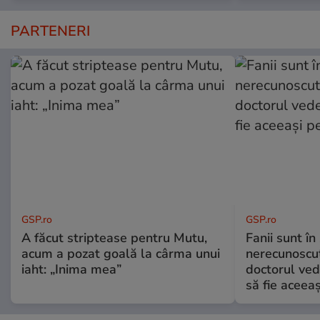
PARTENERI
GSP.ro
GSP.ro
A făcut striptease pentru Mutu,
Fanii sunt în 
acum a pozat goală la cârma unui
nerecunoscut
iaht: „Inima mea”
doctorul ved
să fie aceea