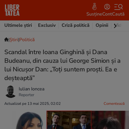
Susține
Cont
Caută
Ultimele știri
Exclusiv
Criză politică
Opinii
Video
|
Ştiri
|
Politică
Scandal între Ioana Ginghină și Dana
Budeanu, din cauza lui George Simion și a
lui Nicușor Dan: „Toți suntem proști. Ea e
deșteaptă”
Iulian Ioncea
Reporter
Actualizat pe 13 mai 2025, 02:02
Comentează