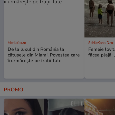
Mediafax.ro
StirileKanalD.ro
De la luxul din România la
Femeie lovit
cătușele din Miami. Povestea care
făcea plajă: „
îi urmărește pe frații Tate
PROMO