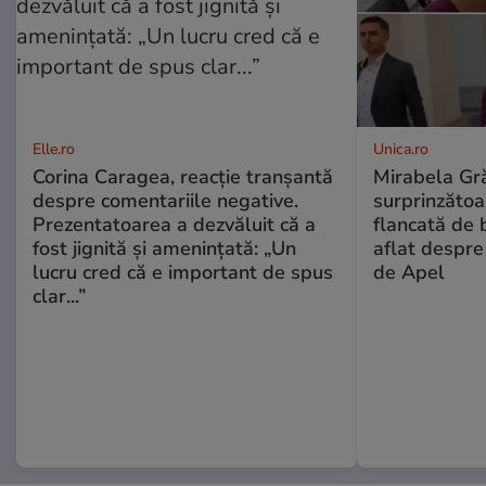
Elle.ro
Unica.ro
Corina Caragea, reacție tranșantă
Mirabela Gră
despre comentariile negative.
surprinzătoar
Prezentatoarea a dezvăluit că a
flancată de 
fost jignită și amenințată: „Un
aflat despre
lucru cred că e important de spus
de Apel
clar...”