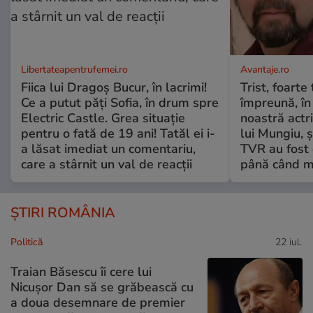
Libertateapentrufemei.ro
Avantaje.ro
Fiica lui Dragoș Bucur, în lacrimi!
Trist, foarte
Ce a putut păți Sofia, în drum spre
împreună, în
Electric Castle. Grea situație
noastră actri
pentru o fată de 19 ani! Tatăl ei i-
lui Mungiu, ș
a lăsat imediat un comentariu,
TVR au fost 
care a stârnit un val de reacții
până când mo
ȘTIRI ROMÂNIA
Politică
22 iul.
Traian Băsescu îi cere lui
Nicușor Dan să se grăbească cu
a doua desemnare de premier