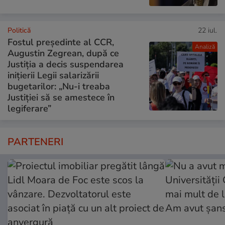
Politică
22 iul.
Fostul președinte al CCR,
Analiză
Augustin Zegrean, după ce
Justiția a decis suspendarea
inițierii Legii salarizării
bugetarilor: „Nu-i treaba
Justiției să se amestece în
legiferare”
PARTENERI