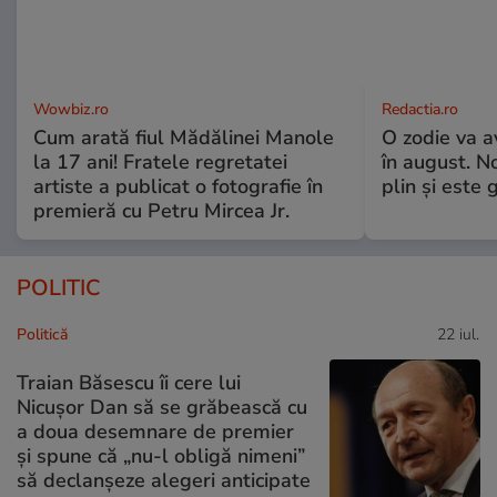
Wowbiz.ro
Redactia.ro
Cum arată fiul Mădălinei Manole
O zodie va a
la 17 ani! Fratele regretatei
în august. No
artiste a publicat o fotografie în
plin și este 
premieră cu Petru Mircea Jr.
POLITIC
Politică
22 iul.
Traian Băsescu îi cere lui
Nicușor Dan să se grăbească cu
a doua desemnare de premier
și spune că „nu-l obligă nimeni”
să declanșeze alegeri anticipate