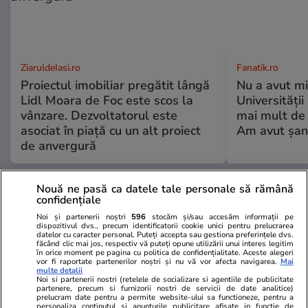
ZiaruldeIasi.ro
Fanatik.ro
Proiectul imobiliar pregătit lângă
Nu a avut mi
Lidl Moara de Foc este scos la
Universități
vânzare. Dezvoltatorul este
mai mult de 
asociat în piață cu un alt proiect
Am avut șan
de anvergură
Nouă ne pasă ca datele tale personale să rămână
confidențiale
ULTIMELE ȘTIRI
Noi și partenerii noștri
596
stocăm și/sau accesăm informații pe
dispozitivul dvs., precum identificatorii cookie unici pentru prelucrarea
datelor cu caracter personal. Puteți accepta sau gestiona preferințele dvs.
Știri Externe
22 iul.
făcând clic mai jos, respectiv vă puteți opune utilizării unui interes legitim
în orice moment pe pagina cu politica de confidențialitate. Aceste alegeri
Pompierii italieni luptă cu zeci de incendii de
vor fi raportate partenerilor noștri și nu vă vor afecta navigarea.
Mai
multe detalii
vegetație în Sicilia. Temperaturile în orașul
Noi si partenerii nostri (retelele de socializare si agentiile de publicitate
partenere, precum si furnizorii nostri de servicii de date analitice)
italian au ajuns la 45 de grade Celsius
prelucram date pentru a permite website-ului sa functioneze, pentru a
personaliza continutul si anunturile publicitare afisate in functie de