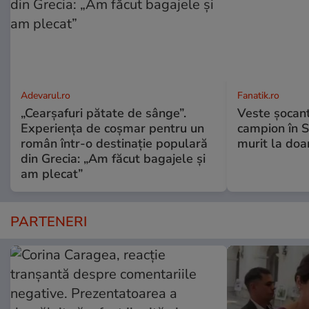
Adevarul.ro
Fanatik.ro
„Cearșafuri pătate de sânge”.
Veste șocantă
Experiența de coșmar pentru un
campion în S
român într-o destinație populară
murit la doa
din Grecia: „Am făcut bagajele și
am plecat”
PARTENERI