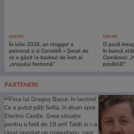
GSP.RO
GSP.RO
În iulie 2026, un vlogger a
O poză inexp
petrecut o zi Cernobîl » Șocat de
în bancă ală
ce a găsit la bazinul de înot al
Comăneci: „N
„orașului fantomă”
posibilă!”
PARTENERI