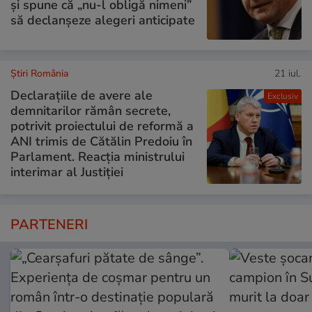
și spune că „nu-l obligă nimeni”
să declanșeze alegeri anticipate
Știri România
21 iul.
Declarațiile de avere ale
Exclusiv
demnitarilor rămân secrete,
potrivit proiectului de reformă a
ANI trimis de Cătălin Predoiu în
Parlament. Reacția ministrului
interimar al Justiției
PARTENERI