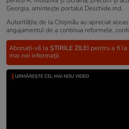
pentru R. Moldova şi Ucraina, precum şi aco
Georgia, aminteşte portalul Deschide.md.
Autorităţile de la Chişinău au apreciat aceas
angajamentul de a continua reformele, conf
Abonați-vă la
ȘTIRILE ZILEI
pentru a fi la
mai noi informații.
URMĂREȘTE CEL MAI NOU VIDEO