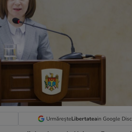
Urmărește
Libertatea
in Google Dis