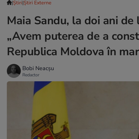
|
Ştiri
|
Știri Externe
Maia Sandu, la doi ani de 
„Avem puterea de a constr
Republica Moldova în mar
Bobi Neacșu
Redactor