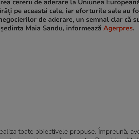
nerea cererii de aderare la Uniunea Europeană
âţi pe această cale, iar eforturile sale au fo
 a negocierilor de aderare, un semnal clar că 
reşedinta Maia Sandu, informează
Agerpres
.
aliza toate obiectivele propuse. Împreună, a