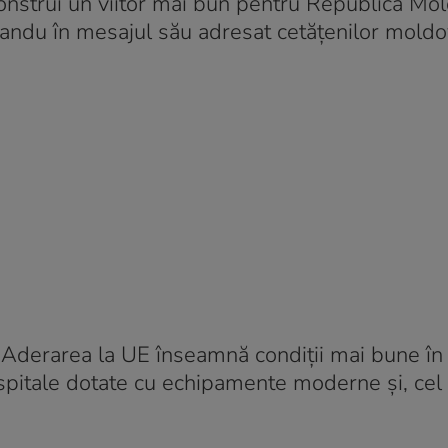
construi un viitor mai bun pentru Republica Mo
andu în mesajul său adresat cetăţenilor moldo
„Aderarea la UE înseamnă condiţii mai bune în ş
 spitale dotate cu echipamente moderne şi, cel