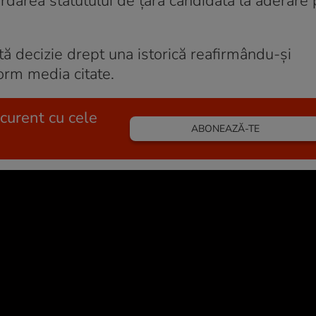
rdarea statutului de ţară candidată la aderare
tă decizie drept una istorică reafirmându-şi
orm media citate.
 curent cu cele
ABONEAZĂ-TE