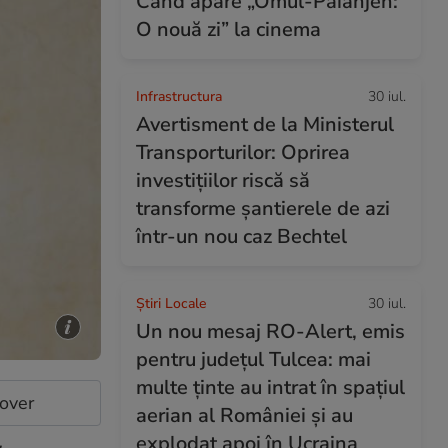
Când apare „Omul-Păianjen:
O nouă zi” la cinema
Infrastructura
30 iul.
Avertisment de la Ministerul
Transporturilor: Oprirea
investițiilor riscă să
transforme șantierele de azi
într-un nou caz Bechtel
Știri Locale
30 iul.
Un nou mesaj RO-Alert, emis
pentru județul Tulcea: mai
multe ținte au intrat în spațiul
cover
aerian al României și au
explodat apoi în Ucraina