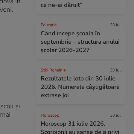
ldova în
ce ne-ai dăruit”
veni.
Educație
30 iul.
Când începe şcoala în
septembrie – structura anului
şcolar 2026-2027
Știri România
30 iul.
Rezultatele loto din 30 iulie
2026. Numerele câștigătoare
extrase joi
coli şi
 mai
Horoscop
30 iul.
Horoscop 31 iulie 2026.
Scorpionii au șansa de a privi