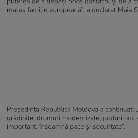
puterea de a depăşi orice obstacol şi de a 
marea familie europeană”, a declarat Maia S
Preşedinta Republicii Moldova a continuat: 
grădiniţe, drumuri modernizate, poduri noi,
important, înseamnă pace şi securitate”.