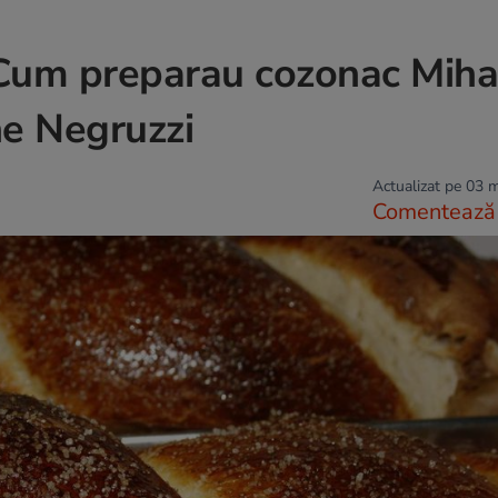
 Cum preparau cozonac Miha
e Negruzzi
Actualizat pe 03 
Comentează