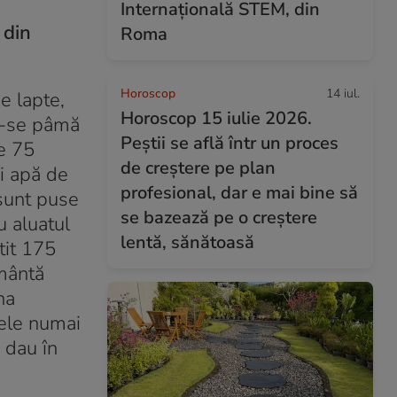
Internațională STEM, din
 din
Roma
Horoscop
14 iul.
e lapte,
Horoscop 15 iulie 2026.
d-se pâmă
Peștii se află într un proces
te 75
de creștere pe plan
i apă de
profesional, dar e mai bine să
 sunt puse
se bazează pe o creștere
u aluatul
lentă, sănătoasă
tit 175
ământă
na
n ele numai
 dau în