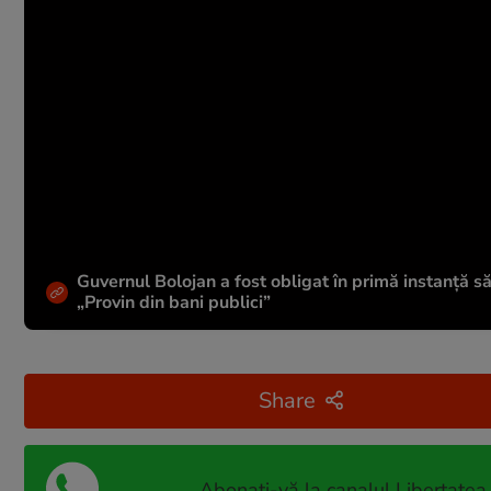
Guvernul Bolojan a fost obligat în primă instanță s
„Provin din bani publici”
Share
Abonați-vă la canalul Libertatea