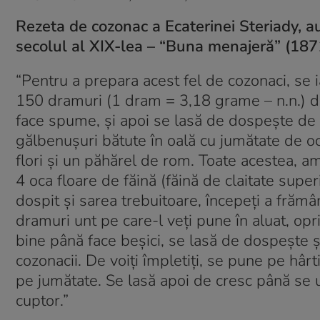
Rezeta de cozonac a Ecaterinei Steriady, au
secolul al XIX-lea – “Buna menajeră” (187
“Pentru a prepara acest fel de cozonaci, se 
150 dramuri (1 dram = 3,18 grame – n.n.) 
face spume, şi apoi se lasă de dospeşte de c
gălbenuşuri bătute în oală cu jumătate de o
flori şi un păhărel de rom. Toate acestea, a
4 oca floare de făină (făină de claitate super
dospit şi sarea trebuitoare, începeţi a frămâ
dramuri unt pe care-l veţi pune în aluat, op
bine până face beşici, se lasă de dospeşte 
cozonacii. De voiţi împletiţi, se pune pe hârti
pe jumătate. Se lasă apoi de cresc până se u
cuptor.”