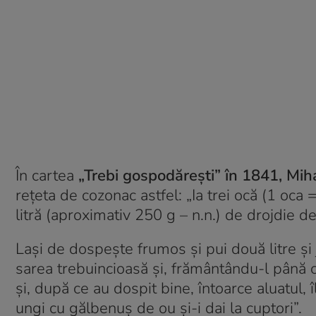
În cartea
„Trebi gospodăreşti” în 1841, Mih
reţeta de cozonac astfel: „Ia trei ocă (1 oca 
litră (aproximativ 250 g – n.n.) de drojdie de 
Laşi de dospeşte frumos şi pui două litre şi j
sarea trebuincioasă şi, frământându-l până
şi, după ce au dospit bine, întoarce aluatul, 
ungi cu gălbenuş de ou şi-i dai la cuptori”.