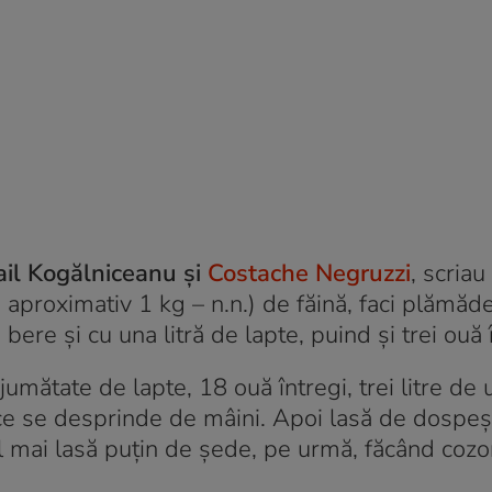
ail Kogălniceanu şi
Costache Negruzzi
, scria
= aproximativ 1 kg – n.n.) de făină, faci plămăd
bere şi cu una litră de lapte, puind şi trei ouă 
umătate de lapte, 18 ouă întregi, trei litre de u
 ce se desprinde de mâini. Apoi lasă de dospe
îl mai lasă puţin de şede, pe urmă, făcând cozon