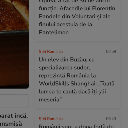
Oprea, aflat de 30 de ani în
funcție. Afacerile lui Florentin
Pandele din Voluntari și ale
finului acestuia de la
Pantelimon
Știri România
06:59
Un elev din Buzău, cu
specializarea sudor,
reprezintă România la
WorldSkills Shanghai: „Toată
lumea te caută dacă îți știi
meseria”
arat încă,
Știri România
06:43
ransmisă
Românii sunt a doua forță de