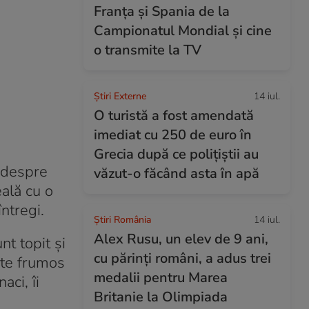
Franța și Spania de la
Campionatul Mondial și cine
o transmite la TV
Știri Externe
14 iul.
O turistă a fost amendată
imediat cu 250 de euro în
Grecia după ce polițiștii au
u despre
văzut-o făcând asta în apă
eală cu o
întregi.
Știri România
14 iul.
Alex Rusu, un elev de 9 ani,
nt topit şi
cu părinți români, a adus trei
şte frumos
medalii pentru Marea
aci, îi
Britanie la Olimpiada