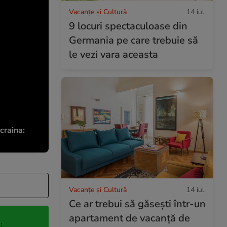
Vacanțe și Cultură
14 iul.
9 locuri spectaculoase din
Germania pe care trebuie să
le vezi vara aceasta
craina:
Vacanțe și Cultură
14 iul.
Ce ar trebui să găsești într-un
apartament de vacanță de
i