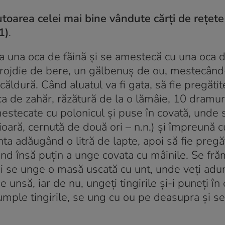
toarea celei mai bine vândute cărţi de reţete
1)
.
ia una oca de făină şi se amestecă cu una oca d
drojdie de bere, un gălbenuş de ou, mestecân
ăldură. Când aluatul va fi gata, să fie pregăti
ca de zahăr, răzătură de la o lămâie, 10 dramur
mestecate cu polonicul şi puse în covată, unde
ioară, cernută de două ori – n.n.) şi împreună c
nta adăugând o litră de lapte, apoi să fie pregă
rind însă puţin a unge covata cu mâinile. Se fr
şi se unge o masă uscată cu unt, unde veţi adu
e unsă, iar de nu, ungeţi tingirile şi-i puneţi î
mple tingirile, se ung cu ou pe deasupra şi se