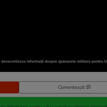
ă desecretizeze informații despre ajutoarele militare pentru U
Comentează
 de WhatsApp pentru a fi la curent cu ultimele informați