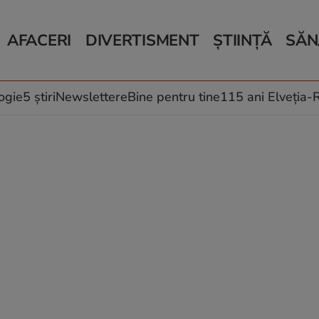
AFACERI
DIVERTISMENT
ȘTIINȚĂ
SĂN
Bani și Afaceri
Monden
Știri Știință
Știri 
Auto
Horoscop
Schimbări climati
Relații
Locuri de muncă
Muzică și Filme
Rețete
ogie
5 știri
Newslettere
Bine pentru tine
115 ani Elveția
Imobiliare.ro
Vacanțe și Cultură
Fructe
eJobs.ro
Îngriji