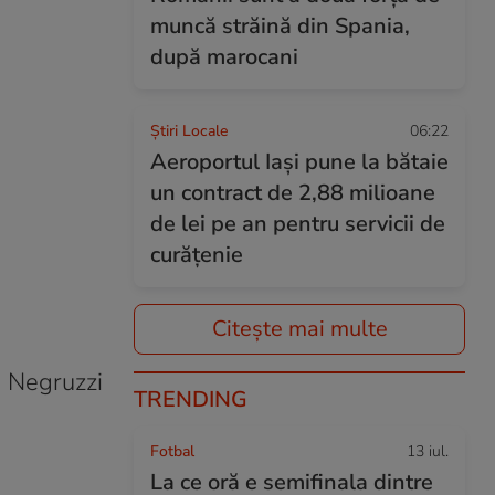
muncă străină din Spania,
după marocani
Știri Locale
06:22
Aeroportul Iași pune la bătaie
un contract de 2,88 milioane
de lei pe an pentru servicii de
curățenie
Citește mai multe
e Negruzzi
TRENDING
Fotbal
13 iul.
La ce oră e semifinala dintre