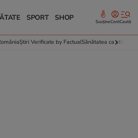
ĂTATE
SPORT
SHOP
Susține
Cont
Caută
Sănătate și Fitness
ce
 culinare
-România
Știri Verificate by Factual
Sănătatea ca stil de vi
 și legume
rea plantelor