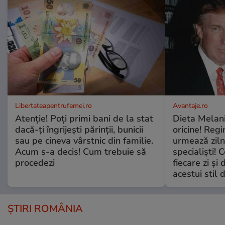
Libertateapentrufemei.ro
Avantaje.ro
Atenție! Poți primi bani de la stat
Dieta Melan
dacă-ți îngrijești părinții, bunicii
oricine! Regi
sau pe cineva vârstnic din familie.
urmează zilni
Acum s-a decis! Cum trebuie să
specialiști! 
procedezi
fiecare zi și 
acestui stil 
ȘTIRI ROMÂNIA