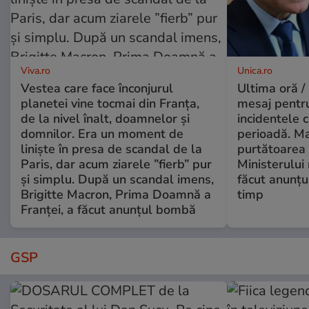
Viva.ro
Unica.ro
Vestea care face înconjurul
Ultima oră /
planetei vine tocmai din Franța,
mesaj pentr
de la nivel înalt, doamnelor și
incidentele 
domnilor. Era un moment de
perioadă. Ma
liniște în presa de scandal de la
purtătoarea 
Paris, dar acum ziarele ”fierb” pur
Ministerului
și simplu. După un scandal imens,
făcut anunțu
Brigitte Macron, Prima Doamnă a
timp
Franței, a făcut anunțul bombă
GSP