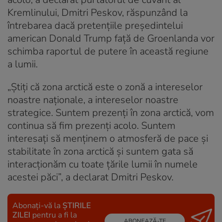
Kremlinului, Dmitri Peskov, răspunzând la
întrebarea dacă pretențiile președintelui
american Donald Trump față de Groenlanda vor
schimba raportul de putere în această regiune
a lumii.
„Știți că zona arctică este o zonă a intereselor
noastre naționale, a intereselor noastre
strategice. Suntem prezenți în zona arctică, vom
continua să fim prezenți acolo. Suntem
interesați să menținem o atmosferă de pace și
stabilitate în zona arctică și suntem gata să
interacționăm cu toate țările lumii în numele
acestei păci”, a declarat Dmitri Peskov.
Abonați-vă la
ȘTIRILE
ZILEI
pentru a fi la
ABONEAZĂ-TE