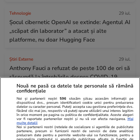
Tehnologie
29 iul.
Șocul cibernetic OpenAI se extinde: Agentul AI
„scăpat din laborator” a atacat și alte
platforme, nu doar Hugging Face
Știri Externe
29 iul.
Anthony Fauci a refuzat de peste 100 de ori să
răspundă la întrebările despre COVID-19
Nouă ne pasă ca datele tale personale să rămână
confidențiale
Știri Externe
29 iul.
Noi și partenerii noștri
596
stocăm și/sau accesăm informații pe
dispozitivul dvs., precum identificatorii cookie unici pentru prelucrarea
Rusia îl acuză de terorism pe fondatorul
datelor cu caracter personal. Puteți accepta sau gestiona preferințele dvs.
făcând clic mai jos, respectiv vă puteți opune utilizării unui interes legitim
Telegram: Pavel Durov, anchetat sub acuzația
în orice moment pe pagina cu politica de confidențialitate. Aceste alegeri
vor fi raportate partenerilor noștri și nu vă vor afecta navigarea.
Mai
că aplicația sprijină serviciile secrete ucrainene
multe detalii
Noi si partenerii nostri (retelele de socializare si agentiile de publicitate
partenere, precum si furnizorii nostri de servicii de date analitice)
prelucram date pentru a permite website-ului sa functioneze, pentru a
personaliza continutul si anunturile publicitare afisate in functie de