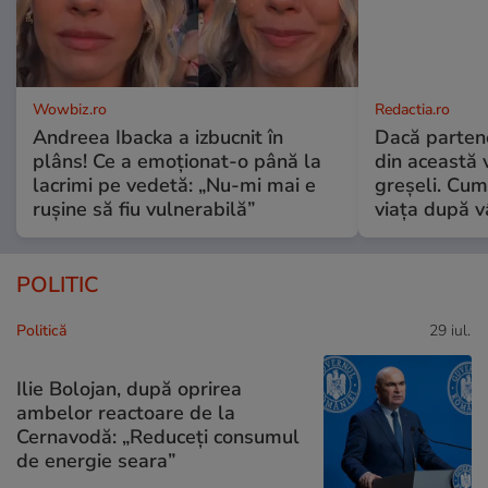
Wowbiz.ro
Redactia.ro
Andreea Ibacka a izbucnit în
Dacă parten
plâns! Ce a emoționat-o până la
din această v
lacrimi pe vedetă: „Nu-mi mai e
greșeli. Cum 
rușine să fiu vulnerabilă”
viața după v
POLITIC
Politică
29 iul.
Ilie Bolojan, după oprirea
ambelor reactoare de la
Cernavodă: „Reduceți consumul
de energie seara”