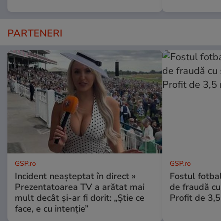
PARTENERI
GSP.ro
GSP.ro
Incident neașteptat în direct »
Fostul fotba
Prezentatoarea TV a arătat mai
de fraudă cu 
mult decât și-ar fi dorit: „Știe ce
Profit de 3,
face, e cu intenție”