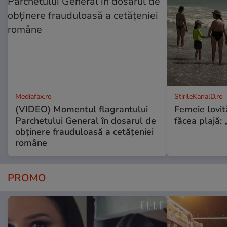
Mediafax.ro
StirileKanalD.ro
(VIDEO) Momentul flagrantului
Femeie lovit
Parchetului General în dosarul de
făcea plajă: „
obținere frauduloasă a cetățeniei
române
PROMO