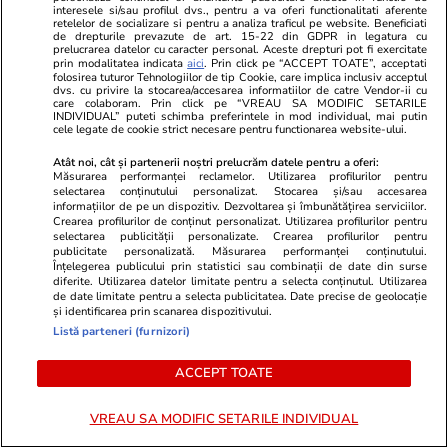
Citește mai multe
interesele si/sau profilul dvs., pentru a va oferi functionalitati aferente
retelelor de socializare si pentru a analiza traficul pe website. Beneficiati
de drepturile prevazute de art. 15-22 din GDPR in legatura cu
prelucrarea datelor cu caracter personal. Aceste drepturi pot fi exercitate
prin modalitatea indicata
aici
. Prin click pe “ACCEPT TOATE”, acceptati
TRENDING
folosirea tuturor Tehnologiilor de tip Cookie, care implica inclusiv acceptul
dvs. cu privire la stocarea/accesarea informatiilor de catre Vendor-ii cu
care colaboram. Prin click pe “VREAU SA MODIFIC SETARILE
INDIVIDUAL” puteti schimba preferintele in mod individual, mai putin
Ştiri
29 iul.
cele legate de cookie strict necesare pentru functionarea website-ului.
Diana Buzoianu acuză că încearcă în zadar să
Atât noi, cât și partenerii noștri prelucrăm datele pentru a oferi:
intre în audiență la procuroarea generală a
Măsurarea performanței reclamelor. Utilizarea profilurilor pentru
selectarea conținutului personalizat. Stocarea și/sau accesarea
României: „Am rămas șocată!”
informațiilor de pe un dispozitiv. Dezvoltarea și îmbunătățirea serviciilor.
Crearea profilurilor de conținut personalizat. Utilizarea profilurilor pentru
selectarea publicității personalizate. Crearea profilurilor pentru
publicitate personalizată. Măsurarea performanței conținutului.
Știri Externe
29 iul.
Înțelegerea publicului prin statistici sau combinații de date din surse
diferite. Utilizarea datelor limitate pentru a selecta conținutul. Utilizarea
Ultima noapte a prințului saudit găsit mort
de date limitate pentru a selecta publicitatea. Date precise de geolocație
și identificarea prin scanarea dispozitivului.
într-un hotel de lux din Londra: autopsia a
Listă parteneri (furnizori)
dezvăluit cauza morții
ACCEPT TOATE
Horoscop
27 iul.
VREAU SA MODIFIC SETARILE INDIVIDUAL
Luna plină din 29 iulie deschide un nou capitol.