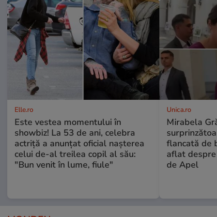
Elle.ro
Unica.ro
Este vestea momentului în
Mirabela Gră
showbiz! La 53 de ani, celebra
surprinzătoar
actriță a anunțat oficial nașterea
flancată de 
celui de-al treilea copil al său:
aflat despre
"Bun venit în lume, fiule"
de Apel