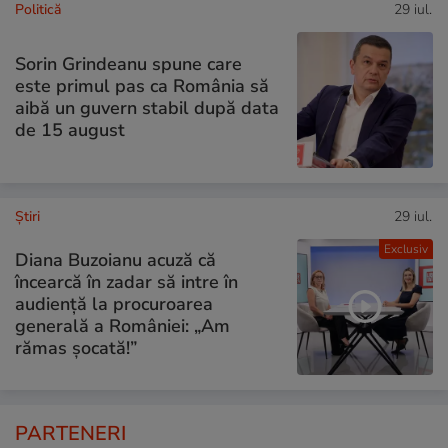
Politică
29 iul.
Sorin Grindeanu spune care
este primul pas ca România să
aibă un guvern stabil după data
de 15 august
Ştiri
29 iul.
Exclusiv
Diana Buzoianu acuză că
încearcă în zadar să intre în
audiență la procuroarea
generală a României: „Am
rămas șocată!”
PARTENERI