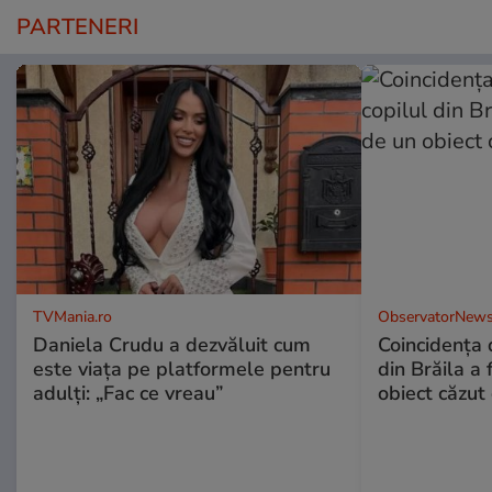
PARTENERI
TVMania.ro
ObservatorNews
Daniela Crudu a dezvăluit cum
Coincidența d
este viața pe platformele pentru
din Brăila a 
adulți: „Fac ce vreau”
obiect căzut 