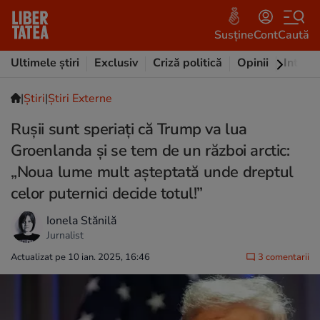
Susține
Cont
Caută
Ultimele știri
Exclusiv
Criză politică
Opinii
Intervi
|
Ştiri
|
Știri Externe
Rușii sunt speriați că Trump va lua
Groenlanda și se tem de un război arctic:
„Noua lume mult așteptată unde dreptul
celor puternici decide totul!”
Ionela Stănilă
Jurnalist
Actualizat pe 10 ian. 2025, 16:46
3 comentarii