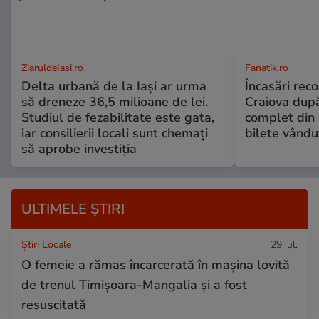
ZiaruldeIasi.ro
Fanatik.ro
Delta urbană de la Iași ar urma
Încasări reco
să dreneze 36,5 milioane de lei.
Craiova dup
Studiul de fezabilitate este gata,
complet din 
iar consilierii locali sunt chemați
bilete vându
să aprobe investiția
ULTIMELE ȘTIRI
Știri Locale
29 iul.
O femeie a rămas încarcerată în mașina lovită
de trenul Timișoara-Mangalia şi a fost
resuscitată