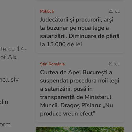
Politică
21 iul.
Judecătorii și procurorii, arși
la buzunar pe noua lege a
salarizării. Diminuare de până
la 15.000 de lei
ște cu 14-
of AI»,
Știri România
21 iul.
Curtea de Apel București a
nclusiv
suspendat procedura noii legi
a salarizării, pusă în
transparență de Ministerul
din
Muncii. Dragoș Pîslaru: „Nu
produce vreun efect”
form