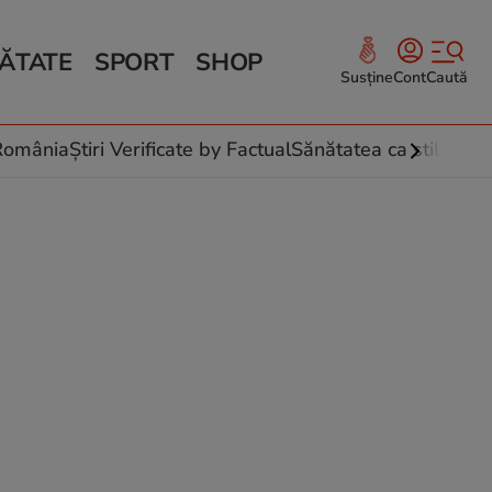
ĂTATE
SPORT
SHOP
Susține
Cont
Caută
Sănătate și Fitness
ce
 culinare
-România
Știri Verificate by Factual
Sănătatea ca stil de vi
 și legume
rea plantelor