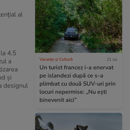
ențial al
 la 4,5
Vacanțe și Cultură
21 iul.
zul a
Un turist francez i-a enervat
tizarea
pe islandezi după ce s-a
od și
plimbat cu două SUV-uri prin
a designul
locuri nepermise: „Nu ești
binevenit aici”