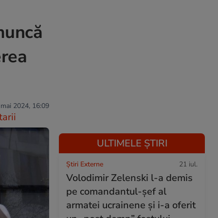
 muncă
erea
 mai 2024, 16:09
arii
ULTIMELE ȘTIRI
Știri Externe
21 iul.
Volodimir Zelenski l-a demis
pe comandantul-șef al
armatei ucrainene și i-a oferit