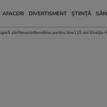
AFACERI
DIVERTISMENT
ȘTIINȚĂ
SĂN
Bani și Afaceri
Monden
Știri Știință
Știri 
Auto
Horoscop
Schimbări climati
Relații
Locuri de muncă
Muzică și Filme
Rețete
ogie
5 știri
Newslettere
Bine pentru tine
115 ani Elveția
Imobiliare.ro
Vacanțe și Cultură
Fructe
eJobs.ro
Îngriji