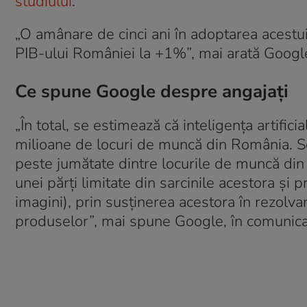
studiului
.
„O amânare de cinci ani în adoptarea acestui
PIB-ului României la +1%”, mai arată Google
Ce spune Google despre angajați
„În total, se estimează că inteligența artifi
milioane de locuri de muncă din România. Se
peste jumătate dintre locurile de muncă di
unei părți limitate din sarcinile acestora și pr
imagini), prin susținerea acestora în rezol
produselor”, mai spune Google, în comunica