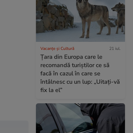
Vacanțe și Cultură
21 iul.
Țara din Europa care le
recomandă turiștilor ce să
facă în cazul în care se
întâlnesc cu un lup: „Uitați-vă
fix la el”