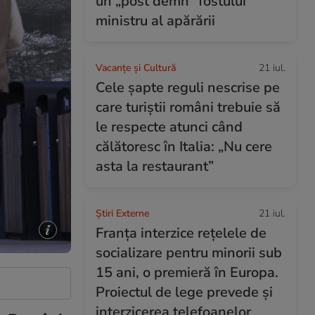
un „post demn” fostului
ministru al apărării
Vacanțe și Cultură
21 iul.
Cele șapte reguli nescrise pe
care turiștii români trebuie să
le respecte atunci când
călătoresc în Italia: „Nu cere
asta la restaurant”
Știri Externe
21 iul.
Franța interzice rețelele de
socializare pentru minorii sub
15 ani, o premieră în Europa.
Proiectul de lege prevede şi
interzicerea telefoanelor