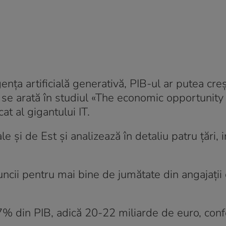
nța artificială generativă, PIB-ul ar putea cre
 se arată în studiul «The economic opportunity 
 al gigantului IT.
și de Est și analizează în detaliu patru țări, i
uncii pentru mai bine de jumătate din angajații 
de 7% din PIB, adică 20-22 miliarde de euro, con