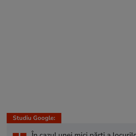
Studiu Google:
În cazul unei mici părți a locu