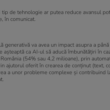
 tip de tehnologie ar putea reduce avansul pot
, în comunicat.
cială generativă va avea un impact asupra a până
 așteaptă ca AI-ul să aducă îmbunătățiri în ca
n România (54% sau 4,2 milioane), prin automa
in ajutorul oferit în crearea de conținut (text, c
varea a unor probleme complexe și contribuind l
t.