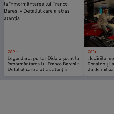
GSP.ro
GSP.ro
Legendarul portar Dida a șocat la
„Jucăriile me
înmormântarea lui Franco Baresi »
Ronaldo și-a
Detaliul care a atras atenția
25 de milioa