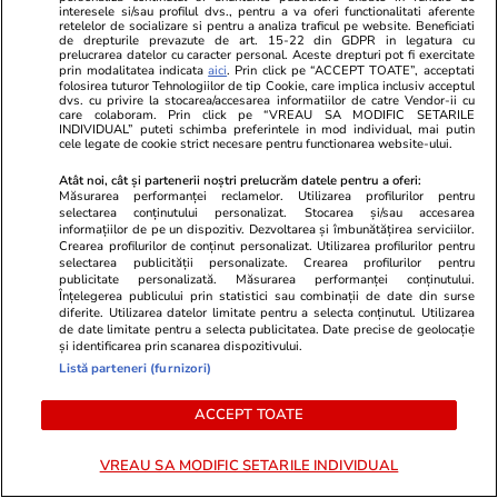
operațiunea
interesele si/sau profilul dvs., pentru a va oferi functionalitati aferente
retelelor de socializare si pentru a analiza traficul pe website. Beneficiati
de drepturile prevazute de art. 15-22 din GDPR in legatura cu
prelucrarea datelor cu caracter personal. Aceste drepturi pot fi exercitate
prin modalitatea indicata
aici
. Prin click pe “ACCEPT TOATE”, acceptati
Opinii
13:21
folosirea tuturor Tehnologiilor de tip Cookie, care implica inclusiv acceptul
dvs. cu privire la stocarea/accesarea informatiilor de catre Vendor-ii cu
care colaboram. Prin click pe “VREAU SA MODIFIC SETARILE
INDIVIDUAL” puteti schimba preferintele in mod individual, mai putin
Adormirea Maicii Domnului – o
cele legate de cookie strict necesare pentru functionarea website-ului.
reflecție asupra unei mari
Atât noi, cât și partenerii noștri prelucrăm datele pentru a oferi:
sărbători
Măsurarea performanței reclamelor. Utilizarea profilurilor pentru
selectarea conținutului personalizat. Stocarea și/sau accesarea
informațiilor de pe un dispozitiv. Dezvoltarea și îmbunătățirea serviciilor.
Crearea profilurilor de conținut personalizat. Utilizarea profilurilor pentru
selectarea publicității personalizate. Crearea profilurilor pentru
publicitate personalizată. Măsurarea performanței conținutului.
Înțelegerea publicului prin statistici sau combinații de date din surse
Opinii
05 aug.
diferite. Utilizarea datelor limitate pentru a selecta conținutul. Utilizarea
de date limitate pentru a selecta publicitatea. Date precise de geolocație
și identificarea prin scanarea dispozitivului.
Auziți balastierele găinarilor
Listă parteneri (furnizori)
cum încarcă la cutiile de
ACCEPT TOATE
pantofi?
VREAU SA MODIFIC SETARILE INDIVIDUAL