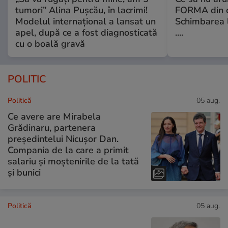
tumori” Alina Pușcău, în lacrimi!
FORMA din c
Modelul internațional a lansat un
Schimbarea l
apel, după ce a fost diagnosticată
....
cu o boală gravă
POLITIC
Politică
05 aug.
Ce avere are Mirabela
Grădinaru, partenera
președintelui Nicușor Dan.
Compania de la care a primit
salariu și moștenirile de la tată
și bunici
Politică
05 aug.