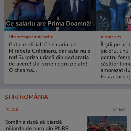
Libertateapentrufemei.ro
Avantaje.ro
Gata, e oficial! Ce salariu are
Îl știi pe ur
Mirabela Grădinaru, dar asta nu e
piciorul unui
tot! Surpriza uriașă din declarația
pentru femei
de avere! Da, scrie negru pe alb!
căsătorit ime
O cheamă…
amorezat-lul
Fosta lui soț
ȘTIRI ROMÂNIA
Politică
04 aug.
România riscă să piardă
miliarde de euro din PNRR