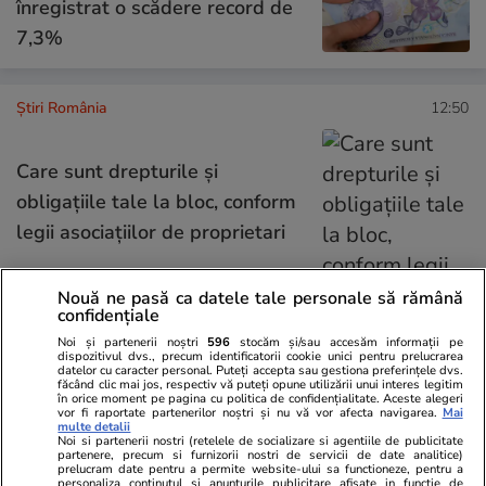
înregistrat o scădere record de
7,3%
Știri România
12:50
Care sunt drepturile şi
obligaţiile tale la bloc, conform
legii asociaţiilor de proprietari
Nouă ne pasă ca datele tale personale să rămână
confidențiale
Știri România
12:03
Noi și partenerii noștri
596
stocăm și/sau accesăm informații pe
dispozitivul dvs., precum identificatorii cookie unici pentru prelucrarea
Cele patru barje vor fi
datelor cu caracter personal. Puteți accepta sau gestiona preferințele dvs.
făcând clic mai jos, respectiv vă puteți opune utilizării unui interes legitim
scufundate azi în Dunăre, ca să
în orice moment pe pagina cu politica de confidențialitate. Aceste alegeri
vor fi raportate partenerilor noștri și nu vă vor afecta navigarea.
Mai
salveze centrala de la
multe detalii
Noi si partenerii nostri (retelele de socializare si agentiile de publicitate
Cernavodă. Când are loc
partenere, precum si furnizorii nostri de servicii de date analitice)
prelucram date pentru a permite website-ului sa functioneze, pentru a
personaliza continutul si anunturile publicitare afisate in functie de