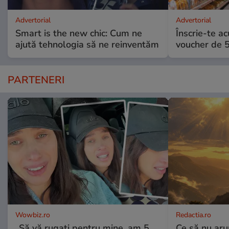
Advertorial
Advertorial
Smart is the new chic: Cum ne
Înscrie-te ac
ajută tehnologia să ne reinventăm
voucher de 5
PARTENERI
Wowbiz.ro
Redactia.ro
„Să vă rugați pentru mine, am 5
Ce să nu aru