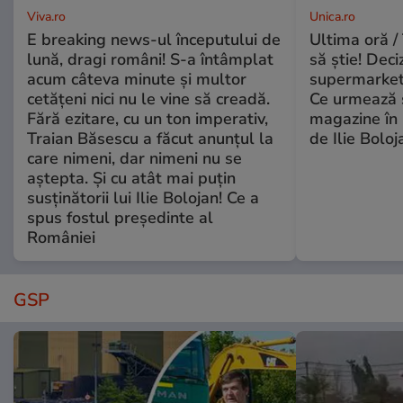
Viva.ro
Unica.ro
E breaking news-ul începutului de
Ultima oră / 
lună, dragi români! S-a întâmplat
să știe! Deci
acum câteva minute și multor
supermarketu
cetățeni nici nu le vine să creadă.
Ce urmează s
Fără ezitare, cu un ton imperativ,
magazine în 
Traian Băsescu a făcut anunțul la
de Ilie Boloj
care nimeni, dar nimeni nu se
aștepta. Și cu atât mai puțin
susținătorii lui Ilie Bolojan! Ce a
spus fostul președinte al
României
GSP