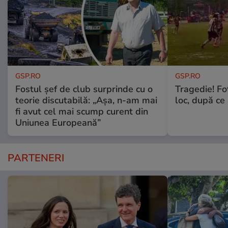
GSP.RO
GSP.RO
Fostul șef de club surprinde cu o
Tragedie! Fo
teorie discutabilă: „Așa, n-am mai
loc, după ce 
fi avut cel mai scump curent din
Uniunea Europeană”
PARTENERI