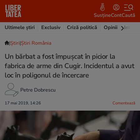
Susține
Cont
Caută
Ultimele știri
Exclusiv
Criză politică
Opinii
Intervi
|
Ştiri
|
Știri România
Un bărbat a fost împușcat în picior la
fabrica de arme din Cugir. Incidentul a avut
loc în poligonul de încercare
Petre Dobrescu
17 mai 2019, 14:26
Comentează