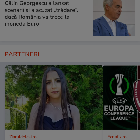
Călin Georgescu a lansat
scenarii și a acuzat „trădare”,
dacă România va trece la
moneda Euro
PARTENERI
ZiaruldeIasi.ro
Fanatik.ro