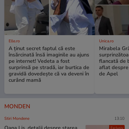
Elle.ro
Unica.ro
A ținut secret faptul că este
Mirabela Gră
însărcinată însă imaginile au ajuns
surprinzătoar
pe internet! Vedeta a fost
flancată de 
surprinsă pe stradă, iar burtica de
aflat despre
gravidă dovedește că va deveni în
de Apel
curând mamă
MONDEN
Stiri Mondene
13:10
Oana Lis, detalii despre starea
Exclusiv