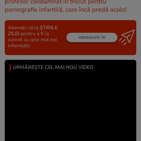
profesor condamnat în trecut pentru
pornografie infantilă, care încă predă acolo!
Abonați-vă la
ȘTIRILE
ZILEI
pentru a fi la
ABONEAZĂ-TE
curent cu cele mai noi
informații.
URMĂREȘTE CEL MAI NOU VIDEO