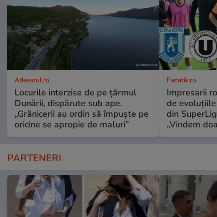
Adevarul.ro
Fanatik.ro
Locurile interzise de pe țărmul
Impresarii r
Dunării, dispărute sub ape.
de evoluțiile
„Grănicerii au ordin să împuște pe
din SuperLig
oricine se apropie de maluri”
„Vindem doa
PARTENERI