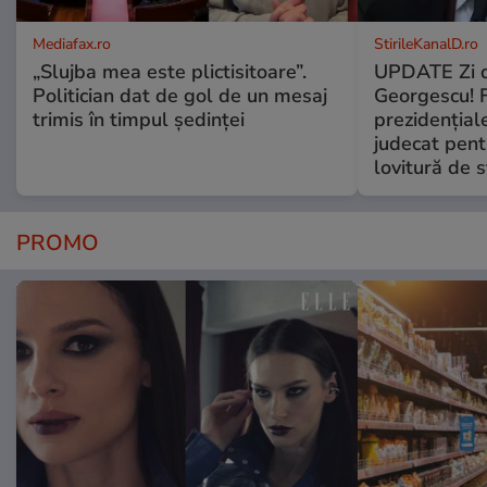
Mediafax.ro
StirileKanalD.ro
„Slujba mea este plictisitoare”.
UPDATE Zi d
Politician dat de gol de un mesaj
Georgescu! F
trimis în timpul ședinței
prezidențiale
judecat pent
lovitură de s
PROMO