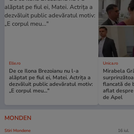
Elle.ro
Unica.ro
De ce Ilona Brezoianu nu l-a
Mirabela Gră
alăptat pe fiul ei, Matei. Actrița a
surprinzătoar
dezvăluit public adevăratul motiv:
flancată de 
„E corpul meu..."
aflat despre
de Apel
MONDEN
Stiri Mondene
16 iul.