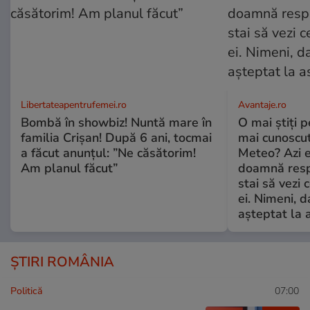
Libertateapentrufemei.ro
Avantaje.ro
Bombă în showbiz! Nuntă mare în
O mai știți 
familia Crișan! După 6 ani, tocmai
mai cunoscu
a făcut anunțul: ”Ne căsătorim!
Meteo? Azi e
Am planul făcut”
doamnă respe
stai să vezi 
ei. Nimeni, d
așteptat la 
ȘTIRI ROMÂNIA
Politică
07:00