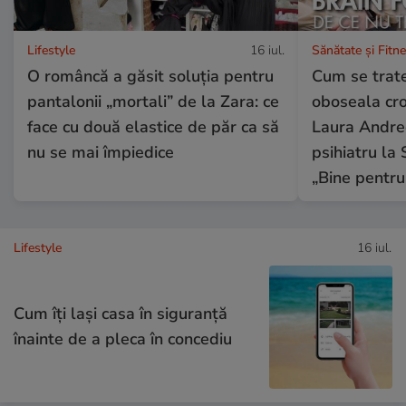
Lifestyle
16 iul.
Sănătate și Fitn
O româncă a găsit soluția pentru
Cum se trate
pantalonii „mortali” de la Zara: ce
oboseala cron
face cu două elastice de păr ca să
Laura Andree
nu se mai împiedice
psihiatru la 
„Bine pentru
Lifestyle
16 iul.
Cum îţi laşi casa în siguranţă
înainte de a pleca în concediu