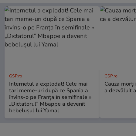
GSP.ro
GSP.ro
Internetul a explodat! Cele mai
Cauza morții
tari meme-uri după ce Spania a
a dezvăluit 
învins-o pe Franța în semifinale »
„Dictatorul” Mbappe a devenit
bebelușul lui Yamal