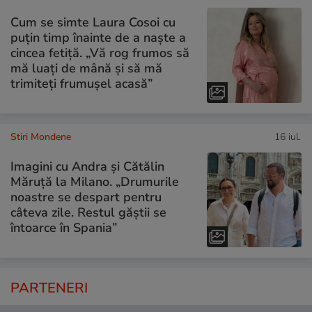
Cum se simte Laura Cosoi cu
puțin timp înainte de a naște a
cincea fetiță. „Vă rog frumos să
mă luați de mână și să mă
trimiteți frumușel acasă”
Stiri Mondene
16 iul.
Imagini cu Andra și Cătălin
Măruță la Milano. „Drumurile
noastre se despart pentru
câteva zile. Restul găștii se
întoarce în Spania”
PARTENERI