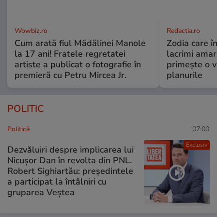
Wowbiz.ro
Redactia.ro
Cum arată fiul Mădălinei Manole
Zodia care în
la 17 ani! Fratele regretatei
lacrimi amar
artiste a publicat o fotografie în
primește o v
premieră cu Petru Mircea Jr.
planurile
POLITIC
Politică
07:00
Exclusiv
Dezvăluiri despre implicarea lui
Nicușor Dan în revolta din PNL.
Robert Sighiartău: președintele
a participat la întâlniri cu
gruparea Veștea