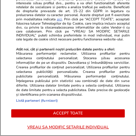
Doi tineri din București plecați
interesele si/sau profilul dvs., pentru a va oferi functionalitati aferente
retelelor de socializare si pentru a analiza traficul pe website. Beneficiati
de drepturile prevazute de art. 15-22 din GDPR in legatura cu
în excursie pe Transalpina au
prelucrarea datelor cu caracter personal. Aceste drepturi pot fi exercitate
prin modalitatea indicata
aici
. Prin click pe “ACCEPT TOATE”, acceptati
dispărut: nu au mai ajuns la
folosirea tuturor Tehnologiilor de tip Cookie, care implica inclusiv acceptul
dvs. cu privire la stocarea/accesarea informatiilor de catre Vendor-ii cu
pensiunea la care trebuiau să
care colaboram. Prin click pe “VREAU SA MODIFIC SETARILE
INDIVIDUAL” puteti schimba preferintele in mod individual, mai putin
fie cazați
cele legate de cookie strict necesare pentru functionarea website-ului.
Atât noi, cât și partenerii noștri prelucrăm datele pentru a oferi:
Măsurarea performanței reclamelor. Utilizarea profilurilor pentru
Opinii
06:48
selectarea conținutului personalizat. Stocarea și/sau accesarea
informațiilor de pe un dispozitiv. Dezvoltarea și îmbunătățirea serviciilor.
Crearea profilurilor de conținut personalizat. Utilizarea profilurilor pentru
selectarea publicității personalizate. Crearea profilurilor pentru
publicitate personalizată. Măsurarea performanței conținutului.
Bilanțul unui an de stabilitate
Înțelegerea publicului prin statistici sau combinații de date din surse
diferite. Utilizarea datelor limitate pentru a selecta conținutul. Utilizarea
guvernamentală (în sărăcie)
de date limitate pentru a selecta publicitatea. Date precise de geolocație
și identificarea prin scanarea dispozitivului.
Listă parteneri (furnizori)
ACCEPT TOATE
Opinii
16 iul.
VREAU SA MODIFIC SETARILE INDIVIDUAL
Fundament pentru un nou