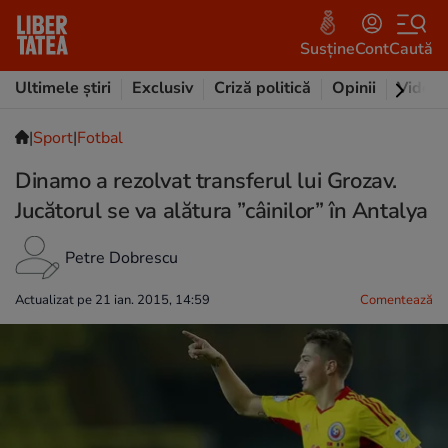
Susține
Cont
Caută
Ultimele știri
Exclusiv
Criză politică
Opinii
Video
|
Sport
|
Fotbal
Dinamo a rezolvat transferul lui Grozav.
Jucătorul se va alătura ”câinilor” în Antalya
Petre Dobrescu
Actualizat pe 21 ian. 2015, 14:59
Comentează