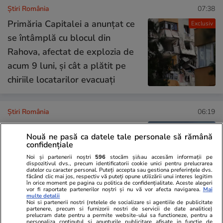
Știri România
07:38
Primăria Capitalei a anunțat ce
Exclusiv
se întâmplă cu blocul din
Rahova, afectat de explozia de
acum 9 luni, și cât a plătit pe
chiriile locatarilor evacuați
Știri România
06:19
Trei bărbați, de origine română
Nouă ne pasă ca datele tale personale să rămână
și albaneză, prinși cu peste 111
confidențiale
kilograme de cocaină și 19.000
Noi și partenerii noștri
596
stocăm și/sau accesăm informații pe
dispozitivul dvs., precum identificatorii cookie unici pentru prelucrarea
euro ascunși în cabina unui TIR,
datelor cu caracter personal. Puteți accepta sau gestiona preferințele dvs.
făcând clic mai jos, respectiv vă puteți opune utilizării unui interes legitim
în Italia
în orice moment pe pagina cu politica de confidențialitate. Aceste alegeri
vor fi raportate partenerilor noștri și nu vă vor afecta navigarea.
Mai
multe detalii
Noi si partenerii nostri (retelele de socializare si agentiile de publicitate
partenere, precum si furnizorii nostri de servicii de date analitice)
Știri România
16 iul.
prelucram date pentru a permite website-ului sa functioneze, pentru a
personaliza continutul si anunturile publicitare afisate in functie de