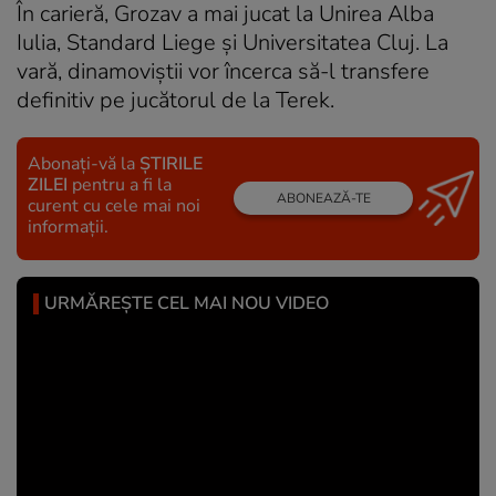
În carieră, Grozav a mai jucat la Unirea Alba
Iulia, Standard Liege și Universitatea Cluj. La
vară, dinamoviștii vor încerca să-l transfere
definitiv pe jucătorul de la Terek.
Abonați-vă la
ȘTIRILE
ZILEI
pentru a fi la
ABONEAZĂ-TE
curent cu cele mai noi
informații.
URMĂREȘTE CEL MAI NOU VIDEO