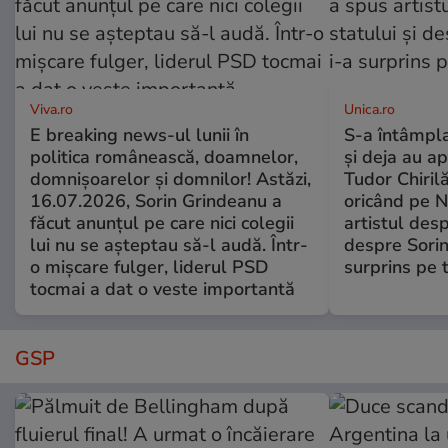
Viva.ro
Unica.ro
E breaking news-ul lunii în
S-a întâmpl
politica românească, doamnelor,
și deja au ap
domnișoarelor și domnilor! Astăzi,
Tudor Chiril
16.07.2026, Sorin Grindeanu a
oricând pe N
făcut anunțul pe care nici colegii
artistul desp
lui nu se așteptau să-l audă. Într-
despre Sorin
o mișcare fulger, liderul PSD
surprins pe 
tocmai a dat o veste importantă
GSP