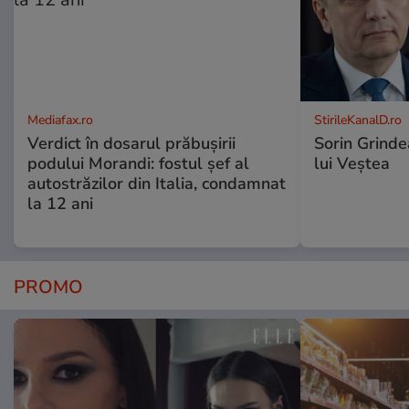
Mediafax.ro
StirileKanalD.ro
Verdict în dosarul prăbușirii
Sorin Grinde
podului Morandi: fostul șef al
lui Veștea
autostrăzilor din Italia, condamnat
la 12 ani
PROMO