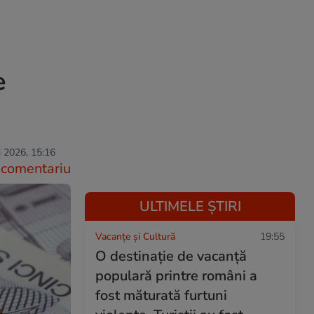
e
 2026, 15:16
comentariu
ULTIMELE ȘTIRI
Vacanțe și Cultură
19:55
O destinație de vacanță
populară printre români a
fost măturată furtuni