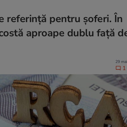
 referință pentru șoferi. În
e costă aproape dublu față d
29 mai
1 