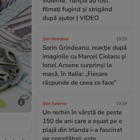
violente. Turiștii au fost
filmați fugind și strigând
după ajutor | VIDEO
Știri România
19:39
Sorin Grindeanu, reacție după
imaginile cu Marcel Ciolacu și
Ionel Arsene surprinși la
masă, în Italia: „Fiecare
răspunde de ceea ce face”
Știri Externe
19:39
Un rechin în vârstă de peste
150 de ani care a eșuat pe o
plajă din Irlanda i-a fascinat
pe cercetători: este