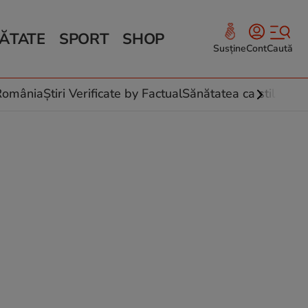
ĂTATE
SPORT
SHOP
Susține
Cont
Caută
Sănătate și Fitness
ce
 culinare
-România
Știri Verificate by Factual
Sănătatea ca stil de vi
 și legume
rea plantelor