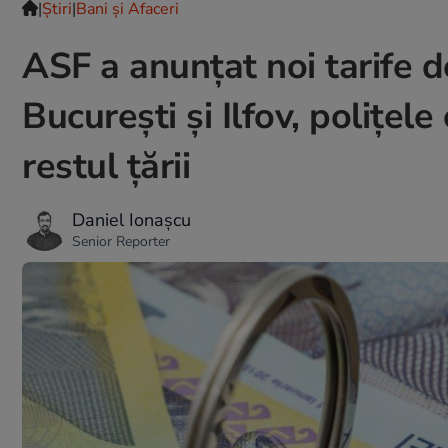
|
Ştiri
|
Bani și Afaceri
ASF a anunțat noi tarife de
București și Ilfov, polițel
restul țării
Daniel Ionașcu
Senior Reporter