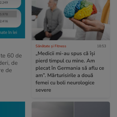
Sănătate și Fitness
18:53
„Medicii mi-au spus că își
este 60 de
pierd timpul cu mine. Am
deri, de
plecat în Germania să aflu ce
re de
am”. Mărturisirile a două
femei cu boli neurologice
severe