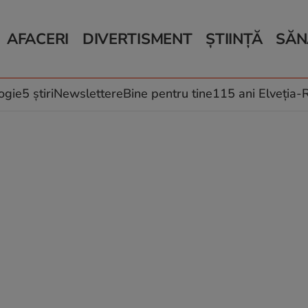
AFACERI
DIVERTISMENT
ȘTIINȚĂ
SĂN
Bani și Afaceri
Monden
Știri Știință
Știri 
Auto
Horoscop
Schimbări climati
Relații
Locuri de muncă
Muzică și Filme
Rețete
ogie
5 știri
Newslettere
Bine pentru tine
115 ani Elveția
Imobiliare.ro
Vacanțe și Cultură
Fructe
eJobs.ro
Îngriji