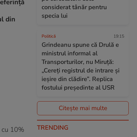
eferință
considerat tânăr pentru
specia lui
l din
Politică
19:15
Grindeanu spune că Drulă e
ministrul informal al
Transporturilor, nu Miruță:
„Cereți registrul de intrare și
ieșire din clădire”. Replica
fostului președinte al USR
Citește mai multe
TRENDING
și cu 10%