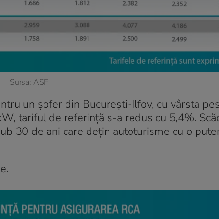
Sursa: ASF
 pentru un șofer din București-Ilfov, cu vârsta p
W, tariful de referință s-a redus cu 5,4%. Scă
sub 30 de ani care dețin autoturisme cu o pute
e.