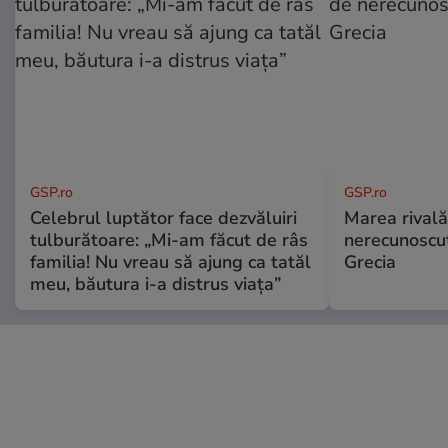
GSP.ro
GSP.ro
Celebrul luptător face dezvăluiri
Marea rivală
tulburătoare: „Mi-am făcut de râs
nerecunoscut
familia! Nu vreau să ajung ca tatăl
Grecia
meu, băutura i-a distrus viața”