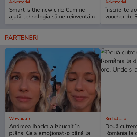
Advertorial
Advertorial
Smart is the new chic: Cum ne
Înscrie-te ac
ajută tehnologia să ne reinventăm
voucher de 5
PARTENERI
Wowbiz.ro
Redactia.ro
Andreea Ibacka a izbucnit în
Două cutrem
plâns! Ce a emoționat-o până la
România la d