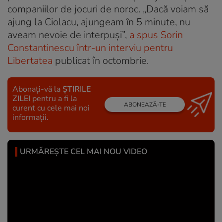
companiilor de jocuri de noroc. „Dacă voiam să
ajung la Ciolacu, ajungeam în 5 minute, nu
aveam nevoie de interpuși”,
a spus Sorin
Constantinescu într-un interviu pentru
Libertatea
publicat în octombrie.
Abonați-vă la
ȘTIRILE
ZILEI
pentru a fi la
ABONEAZĂ-TE
curent cu cele mai noi
informații.
URMĂREȘTE CEL MAI NOU VIDEO