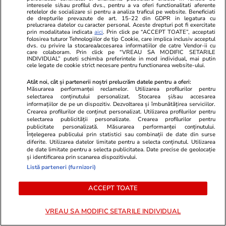
interesele si/sau profilul dvs., pentru a va oferi functionalitati aferente
bagajul de mână. Ghid pentru
retelelor de socializare si pentru a analiza traficul pe website. Beneficiati
de drepturile prevazute de art. 15-22 din GDPR in legatura cu
eficientizarea spaţiului
prelucrarea datelor cu caracter personal. Aceste drepturi pot fi exercitate
prin modalitatea indicata
aici
. Prin click pe “ACCEPT TOATE”, acceptati
folosirea tuturor Tehnologiilor de tip Cookie, care implica inclusiv acceptul
dvs. cu privire la stocarea/accesarea informatiilor de catre Vendor-ii cu
care colaboram. Prin click pe “VREAU SA MODIFIC SETARILE
INDIVIDUAL” puteti schimba preferintele in mod individual, mai putin
cele legate de cookie strict necesare pentru functionarea website-ului.
Lifestyle
22 iul.
Atât noi, cât și partenerii noștri prelucrăm datele pentru a oferi:
Măsurarea performanței reclamelor. Utilizarea profilurilor pentru
selectarea conținutului personalizat. Stocarea și/sau accesarea
informațiilor de pe un dispozitiv. Dezvoltarea și îmbunătățirea serviciilor.
Cum păstrăm brânza fără să
Crearea profilurilor de conținut personalizat. Utilizarea profilurilor pentru
selectarea publicității personalizate. Crearea profilurilor pentru
mucegăiască
publicitate personalizată. Măsurarea performanței conținutului.
Înțelegerea publicului prin statistici sau combinații de date din surse
diferite. Utilizarea datelor limitate pentru a selecta conținutul. Utilizarea
de date limitate pentru a selecta publicitatea. Date precise de geolocație
și identificarea prin scanarea dispozitivului.
Listă parteneri (furnizori)
Lifestyle
17 iul.
ACCEPT TOATE
VREAU SA MODIFIC SETARILE INDIVIDUAL
De ce să nu păstrezi cartofii