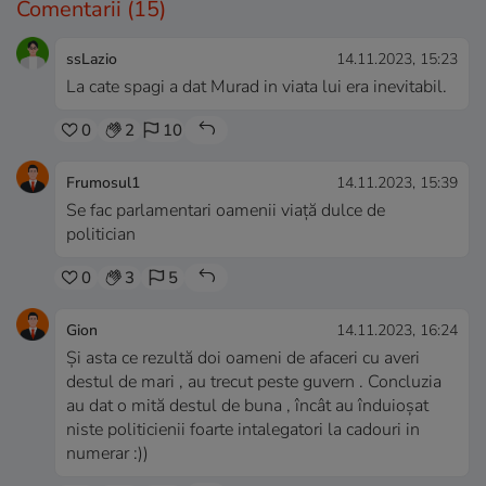
Comentarii
(15)
ssLazio
14.11.2023, 15:23
La cate spagi a dat Murad in viata lui era inevitabil.
0
2
10
Frumosul1
14.11.2023, 15:39
Se fac parlamentari oamenii viață dulce de
politician
0
3
5
Gion
14.11.2023, 16:24
Și asta ce rezultă doi oameni de afaceri cu averi
destul de mari , au trecut peste guvern . Concluzia
au dat o mită destul de buna , încât au înduioșat
niste politicienii foarte intalegatori la cadouri in
numerar :))