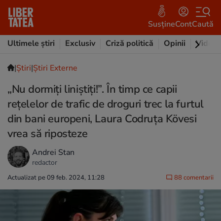
Susține
Cont
Caută
Ultimele știri
Exclusiv
Criză politică
Opinii
Video
|
Ştiri
|
Știri Externe
„Nu dormiți liniștiți!”. În timp ce capii
rețelelor de trafic de droguri trec la furtul
din bani europeni, Laura Codruța Kövesi
vrea să riposteze
Andrei Stan
redactor
Actualizat pe 09 feb. 2024, 11:28
88 comentarii