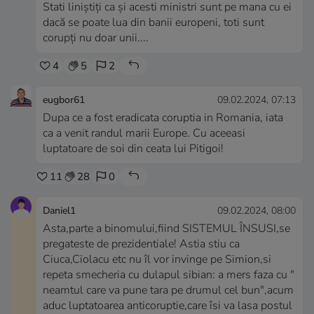
Stati liniștiți ca și acesti ministri sunt pe mana cu ei
dacă se poate lua din banii europeni, toti sunt
corupți nu doar unii....
4
5
2
eugbor61
09.02.2024, 07:13
Dupa ce a fost eradicata coruptia in Romania, iata
ca a venit randul marii Europe. Cu aceeasi
luptatoare de soi din ceata lui Pitigoi!
11
28
0
Daniel1
09.02.2024, 08:00
Asta,parte a binomului,fiind SISTEMUL ÎNSUSI,se
pregateste de prezidentiale! Astia stiu ca
Ciuca,Ciolacu etc nu îl vor invinge pe Simion,si
repeta smecheria cu dulapul sibian: a mers faza cu "
neamtul care va pune tara pe drumul cel bun",acum
aduc luptatoarea anticoruptie,care îsi va lasa postul