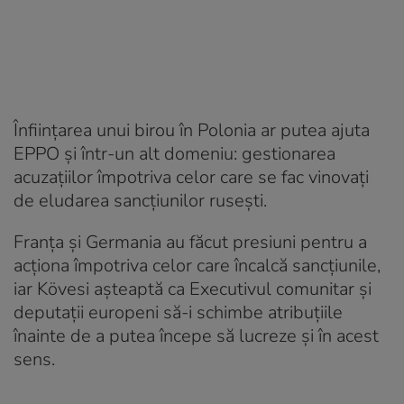
Înfiinţarea unui birou în Polonia ar putea ajuta
EPPO şi într-un alt domeniu: gestionarea
acuzaţiilor împotriva celor care se fac vinovaţi
de eludarea sancţiunilor ruseşti.
Franţa şi Germania au făcut presiuni pentru a
acţiona împotriva celor care încalcă sancţiunile,
iar Kövesi aşteaptă ca Executivul comunitar şi
deputaţii europeni să-i schimbe atribuţiile
înainte de a putea începe să lucreze şi în acest
sens.