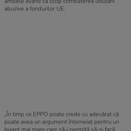
ambele având ca scop combaterea utilizării
abuzive a fondurilor UE.
„În timp ce EPPO poate crede cu adevărat că
poate avea un argument întemeiat pentru un
buget mai mare care să-i permită să-şi facă