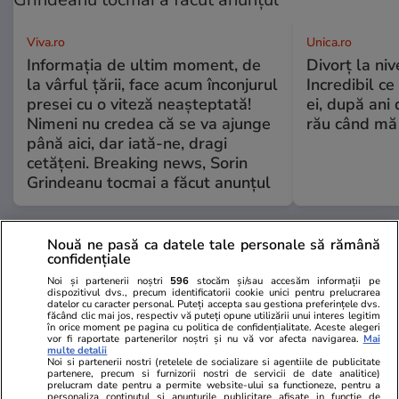
Viva.ro
Unica.ro
Informația de ultim moment, de
Divorț la nive
la vârful țării, face acum înconjurul
Incredibil ce
presei cu o viteză neașteptată!
ei, după ani 
Nimeni nu credea că se va ajunge
rău când mă
până aici, dar iată-ne, dragi
cetățeni. Breaking news, Sorin
Grindeanu tocmai a făcut anunțul
GSP
Nouă ne pasă ca datele tale personale să rămână
confidențiale
Noi și partenerii noștri
596
stocăm și/sau accesăm informații pe
dispozitivul dvs., precum identificatorii cookie unici pentru prelucrarea
datelor cu caracter personal. Puteți accepta sau gestiona preferințele dvs.
făcând clic mai jos, respectiv vă puteți opune utilizării unui interes legitim
în orice moment pe pagina cu politica de confidențialitate. Aceste alegeri
vor fi raportate partenerilor noștri și nu vă vor afecta navigarea.
Mai
multe detalii
Noi si partenerii nostri (retelele de socializare si agentiile de publicitate
partenere, precum si furnizorii nostri de servicii de date analitice)
prelucram date pentru a permite website-ului sa functioneze, pentru a
personaliza continutul si anunturile publicitare afisate in functie de