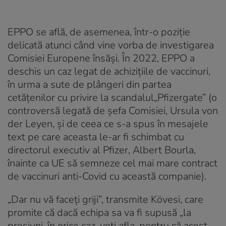
EPPO se află, de asemenea, într-o poziţie
delicată atunci când vine vorba de investigarea
Comisiei Europene însăşi. În 2022, EPPO a
deschis un caz legat de achiziţiile de vaccinuri,
în urma a sute de plângeri din partea
cetăţenilor cu privire la scandalul„Pfizergate” (o
controversă legată de șefa Comisiei, Ursula von
der Leyen, şi de ceea ce s-a spus în mesajele
text pe care aceasta le-ar fi schimbat cu
directorul executiv al Pfizer, Albert Bourla,
înainte ca UE să semneze cel mai mare contract
de vaccinuri anti-Covid cu această companie).
„Dar nu vă faceţi griji”, transmite Kövesi, care
promite că dacă echipa sa va fi supusă „la
presiuni, în orice caz, veţi afla, pentru că acest