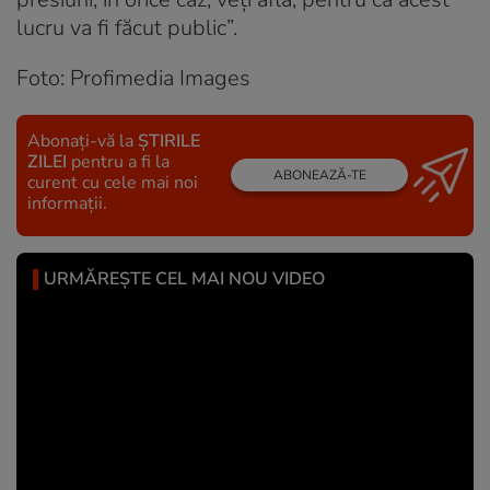
lucru va fi făcut public”.
Foto: Profimedia Images
Abonați-vă la
ȘTIRILE
ZILEI
pentru a fi la
ABONEAZĂ-TE
curent cu cele mai noi
informații.
URMĂREȘTE CEL MAI NOU VIDEO