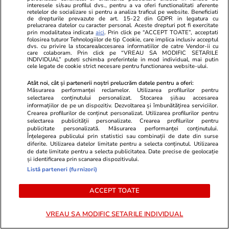
interesele si/sau profilul dvs., pentru a va oferi functionalitati aferente
retelelor de socializare si pentru a analiza traficul pe website. Beneficiati
de drepturile prevazute de art. 15-22 din GDPR in legatura cu
prelucrarea datelor cu caracter personal. Aceste drepturi pot fi exercitate
prin modalitatea indicata
aici
. Prin click pe “ACCEPT TOATE”, acceptati
folosirea tuturor Tehnologiilor de tip Cookie, care implica inclusiv acceptul
GSP.RO
GSP.RO
dvs. cu privire la stocarea/accesarea informatiilor de catre Vendor-ii cu
care colaboram. Prin click pe “VREAU SA MODIFIC SETARILE
Fosta gimnastă a încins
Ce se ascund
INDIVIDUAL” puteti schimba preferintele in mod individual, mai putin
cele legate de cookie strict necesare pentru functionarea website-ului.
Instagramul din Vietnam. Apariția
Locul unde s-
provocatoare care a atras toate
șters din ist
Atât noi, cât și partenerii noștri prelucrăm datele pentru a oferi:
Măsurarea performanței reclamelor. Utilizarea profilurilor pentru
privirile
de ani, cu 7
selectarea conținutului personalizat. Stocarea și/sau accesarea
informațiilor de pe un dispozitiv. Dezvoltarea și îmbunătățirea serviciilor.
Crearea profilurilor de conținut personalizat. Utilizarea profilurilor pentru
selectarea publicității personalizate. Crearea profilurilor pentru
PARTENERI
publicitate personalizată. Măsurarea performanței conținutului.
Înțelegerea publicului prin statistici sau combinații de date din surse
diferite. Utilizarea datelor limitate pentru a selecta conținutul. Utilizarea
de date limitate pentru a selecta publicitatea. Date precise de geolocație
și identificarea prin scanarea dispozitivului.
Listă parteneri (furnizori)
ACCEPT TOATE
VREAU SA MODIFIC SETARILE INDIVIDUAL