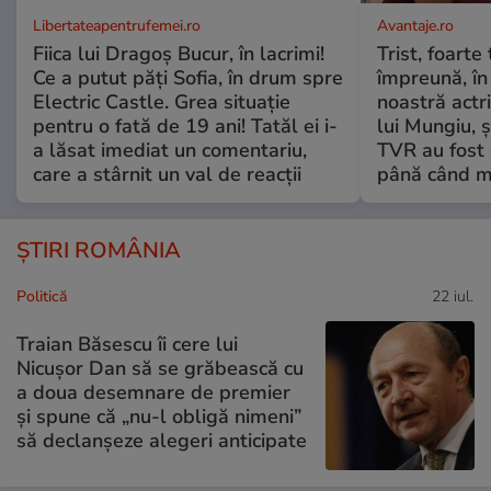
Libertateapentrufemei.ro
Avantaje.ro
Fiica lui Dragoș Bucur, în lacrimi!
Trist, foarte
Ce a putut păți Sofia, în drum spre
împreună, în
Electric Castle. Grea situație
noastră actri
pentru o fată de 19 ani! Tatăl ei i-
lui Mungiu, ș
a lăsat imediat un comentariu,
TVR au fost 
care a stârnit un val de reacții
până când mo
ȘTIRI ROMÂNIA
Politică
22 iul.
Traian Băsescu îi cere lui
Nicușor Dan să se grăbească cu
a doua desemnare de premier
și spune că „nu-l obligă nimeni”
să declanșeze alegeri anticipate