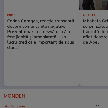
Elle.ro
Unica.ro
Corina Caragea, reacție tranșantă
Mirabela Gră
despre comentariile negative.
surprinzătoar
Prezentatoarea a dezvăluit că a
flancată de 
fost jignită și amenințată: „Un
aflat despre
lucru cred că e important de spus
de Apel
clar...”
MONDEN
Stiri Mondene
22 iul.