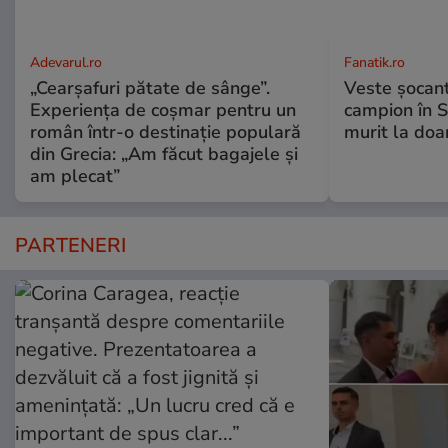
Adevarul.ro
Fanatik.ro
„Cearșafuri pătate de sânge”.
Veste șocantă
Experiența de coșmar pentru un
campion în S
român într-o destinație populară
murit la doa
din Grecia: „Am făcut bagajele și
am plecat”
PARTENERI