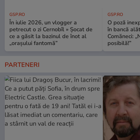
GSP.RO
GSP.RO
În iulie 2026, un vlogger a
O poză inexp
petrecut o zi Cernobîl » Șocat de
în bancă ală
ce a găsit la bazinul de înot al
Comăneci: „N
„orașului fantomă”
posibilă!”
PARTENERI