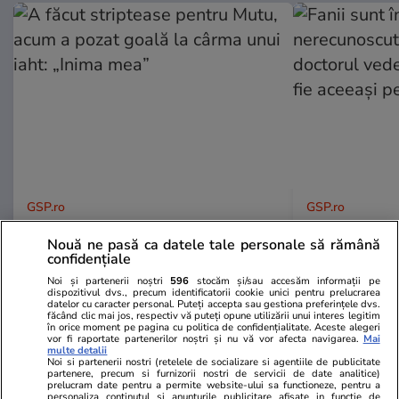
GSP.ro
GSP.ro
A făcut striptease pentru Mutu,
Fanii sunt în 
Nouă ne pasă ca datele tale personale să rămână
acum a pozat goală la cârma unui
nerecunoscut
confidențiale
iaht: „Inima mea”
doctorul ved
Noi și partenerii noștri
596
stocăm și/sau accesăm informații pe
să fie aceea
dispozitivul dvs., precum identificatorii cookie unici pentru prelucrarea
datelor cu caracter personal. Puteți accepta sau gestiona preferințele dvs.
făcând clic mai jos, respectiv vă puteți opune utilizării unui interes legitim
în orice moment pe pagina cu politica de confidențialitate. Aceste alegeri
vor fi raportate partenerilor noștri și nu vă vor afecta navigarea.
Mai
multe detalii
Noi si partenerii nostri (retelele de socializare si agentiile de publicitate
partenere, precum si furnizorii nostri de servicii de date analitice)
prelucram date pentru a permite website-ului sa functioneze, pentru a
personaliza continutul si anunturile publicitare afisate in functie de