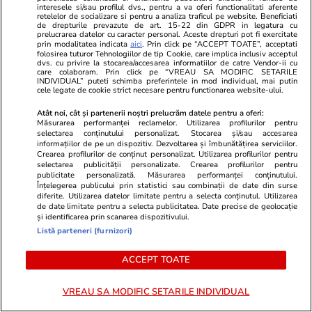
interesele si/sau profilul dvs., pentru a va oferi functionalitati aferente
retelelor de socializare si pentru a analiza traficul pe website. Beneficiati
de drepturile prevazute de art. 15-22 din GDPR in legatura cu
prelucrarea datelor cu caracter personal. Aceste drepturi pot fi exercitate
prin modalitatea indicata
aici
. Prin click pe “ACCEPT TOATE”, acceptati
folosirea tuturor Tehnologiilor de tip Cookie, care implica inclusiv acceptul
dvs. cu privire la stocarea/accesarea informatiilor de catre Vendor-ii cu
care colaboram. Prin click pe “VREAU SA MODIFIC SETARILE
INDIVIDUAL” puteti schimba preferintele in mod individual, mai putin
cele legate de cookie strict necesare pentru functionarea website-ului.
Atât noi, cât și partenerii noștri prelucrăm datele pentru a oferi:
Măsurarea performanței reclamelor. Utilizarea profilurilor pentru
selectarea conținutului personalizat. Stocarea și/sau accesarea
informațiilor de pe un dispozitiv. Dezvoltarea și îmbunătățirea serviciilor.
Crearea profilurilor de conținut personalizat. Utilizarea profilurilor pentru
selectarea publicității personalizate. Crearea profilurilor pentru
publicitate personalizată. Măsurarea performanței conținutului.
Înțelegerea publicului prin statistici sau combinații de date din surse
PARTENERI
diferite. Utilizarea datelor limitate pentru a selecta conținutul. Utilizarea
de date limitate pentru a selecta publicitatea. Date precise de geolocație
și identificarea prin scanarea dispozitivului.
Listă parteneri (furnizori)
ACCEPT TOATE
VREAU SA MODIFIC SETARILE INDIVIDUAL