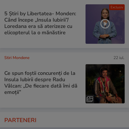
Exclusiv
5 Știri by Libertatea- Monden:
Când începe „Insula Iubirii”/
Loredana era să aterizeze cu
elicopterul la o mănăstire
Stiri Mondene
22 iul.
Ce spun foștii concurenți de la
Insula Iubirii despre Radu
Vâlcan: „De fiecare dată îmi dă
emoții”
PARTENERI