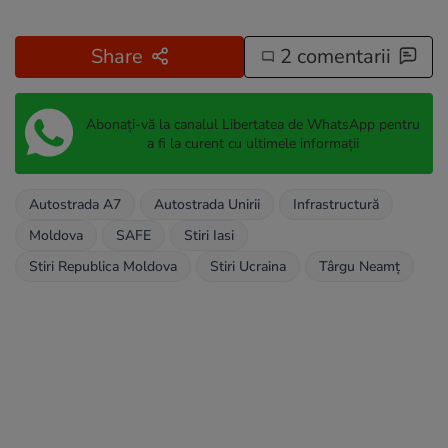
Share
2 comentarii
Abonați-vă la canalul Libertatea de WhatsApp pentru
a fi la curent cu ultimele informații
Autostrada A7
Autostrada Unirii
Infrastructură
Moldova
SAFE
Stiri Iasi
Stiri Republica Moldova
Stiri Ucraina
Târgu Neamț