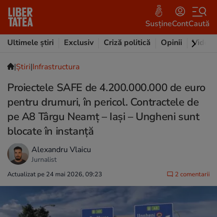
Susține
Cont
Caută
Ultimele știri
Exclusiv
Criză politică
Opinii
Video
|
Ştiri
|
Infrastructura
Proiectele SAFE de 4.200.000.000 de euro
pentru drumuri, în pericol. Contractele de
pe A8 Târgu Neamţ – Iaşi – Ungheni sunt
blocate în instanță
Alexandru Vlaicu
Jurnalist
Actualizat pe 24 mai 2026, 09:23
2 comentarii