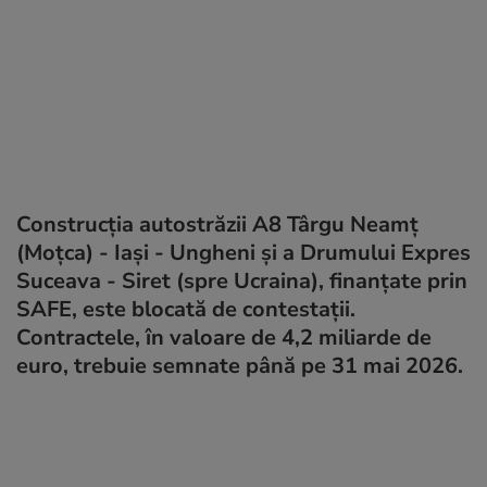
Construcția autostrăzii A8 Târgu Neamţ
(Moțca) - Iaşi - Ungheni și a Drumului Expres
Suceava - Siret (spre Ucraina), finanțate prin
SAFE, este blocată de contestații.
Contractele, în valoare de 4,2 miliarde de
euro, trebuie semnate până pe 31 mai 2026.