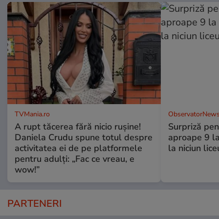
TVMania.ro
ObservatorNews
A rupt tăcerea fără nicio rușine!
Surpriză pen
Daniela Crudu spune totul despre
aproape 9 la
activitatea ei de pe platformele
la niciun lice
pentru adulți: „Fac ce vreau, e
wow!”
PARTENERI