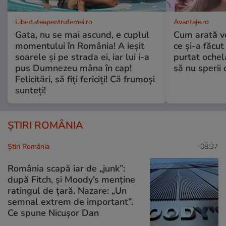
Libertateapentrufemei.ro
Avantaje.ro
Gata, nu se mai ascund, e cuplul
Cum arată v
momentului în România! A ieșit
ce și-a făcut
soarele și pe strada ei, iar lui i-a
purtat ochel
pus Dumnezeu mâna în cap!
să nu sperii c
Felicitări, să fiți fericiți! Că frumoși
sunteți!
ȘTIRI ROMÂNIA
Știri România
08:37
România scapă iar de „junk”:
după Fitch, și Moody’s menține
ratingul de țară. Nazare: „Un
semnal extrem de important”.
Ce spune Nicușor Dan