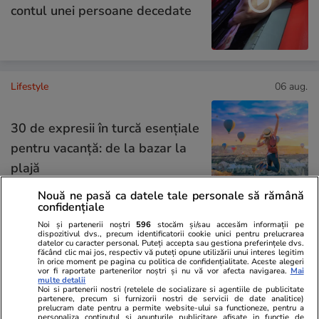
contul unei persoane decedate
Lifestyle
06 aug.
30 de expresii în turcă esențiale
pentru vacanță: de la bazar la
plajă
Nouă ne pasă ca datele tale personale să rămână
confidențiale
Noi și partenerii noștri
596
stocăm și/sau accesăm informații pe
Lifestyle
04 aug.
dispozitivul dvs., precum identificatorii cookie unici pentru prelucrarea
datelor cu caracter personal. Puteți accepta sau gestiona preferințele dvs.
făcând clic mai jos, respectiv vă puteți opune utilizării unui interes legitim
în orice moment pe pagina cu politica de confidențialitate. Aceste alegeri
vor fi raportate partenerilor noștri și nu vă vor afecta navigarea.
Mai
multe detalii
Cum se scrie corect: bineînțeles
Noi si partenerii nostri (retelele de socializare si agentiile de publicitate
partenere, precum si furnizorii nostri de servicii de date analitice)
sau bine înțeles
prelucram date pentru a permite website-ului sa functioneze, pentru a
personaliza continutul si anunturile publicitare afisate in functie de