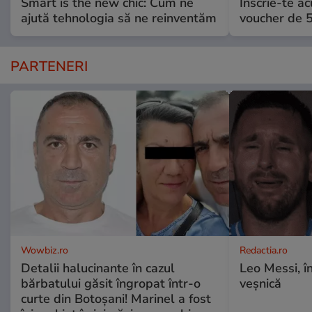
Smart is the new chic: Cum ne
Înscrie-te ac
ajută tehnologia să ne reinventăm
voucher de 5
PARTENERI
Wowbiz.ro
Redactia.ro
Detalii halucinante în cazul
Leo Messi, î
bărbatului găsit îngropat într-o
veșnică
curte din Botoșani! Marinel a fost