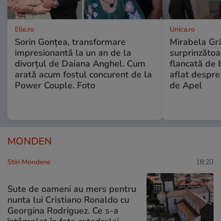
Elle.ro
Unica.ro
Sorin Gonțea, transformare
Mirabela Gră
impresionantă la un an de la
surprinzătoar
divorțul de Daiana Anghel. Cum
flancată de 
arată acum fostul concurent de la
aflat despre
Power Couple. Foto
de Apel
MONDEN
Stiri Mondene
18:20
Sute de oameni au mers pentru
nunta lui Cristiano Ronaldo cu
Georgina Rodriguez. Ce s-a