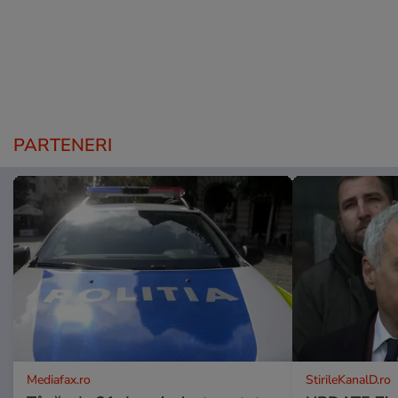
PARTENERI
Mediafax.ro
StirileKanalD.ro