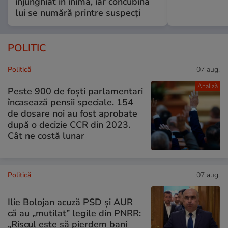
înjunghiat în inimă, iar concubina
lui se numără printre suspecți
POLITIC
Politică
07 aug.
Analiză
Peste 900 de foști parlamentari
încasează pensii speciale. 154
de dosare noi au fost aprobate
după o decizie CCR din 2023.
Cât ne costă lunar
Politică
07 aug.
Ilie Bolojan acuză PSD și AUR
că au „mutilat” legile din PNRR:
„Riscul este să pierdem bani