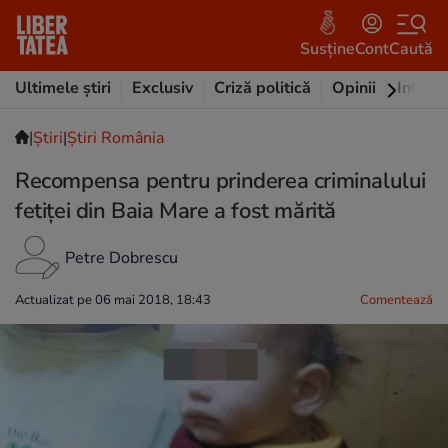
Susține
Cont
Caută
Ultimele știri
Exclusiv
Criză politică
Opinii
Intervi
|
Ştiri
|
Știri România
Recompensa pentru prinderea criminalului
fetiței din Baia Mare a fost mărită
Petre Dobrescu
Actualizat pe 06 mai 2018, 18:43
Comentează