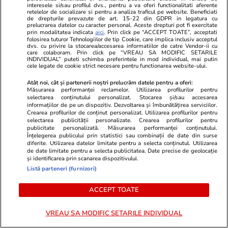
interesele si/sau profilul dvs., pentru a va oferi functionalitati aferente
retelelor de socializare si pentru a analiza traficul pe website. Beneficiati
de drepturile prevazute de art. 15-22 din GDPR in legatura cu
prelucrarea datelor cu caracter personal. Aceste drepturi pot fi exercitate
prin modalitatea indicata
aici
. Prin click pe “ACCEPT TOATE”, acceptati
folosirea tuturor Tehnologiilor de tip Cookie, care implica inclusiv acceptul
Știri România
17:40
dvs. cu privire la stocarea/accesarea informatiilor de catre Vendor-ii cu
care colaboram. Prin click pe “VREAU SA MODIFIC SETARILE
INDIVIDUAL” puteti schimba preferintele in mod individual, mai putin
Două barje au fost scufundate
cele legate de cookie strict necesare pentru functionarea website-ului.
controlat în Dunăre, într-o
Atât noi, cât și partenerii noștri prelucrăm datele pentru a oferi:
Măsurarea performanței reclamelor. Utilizarea profilurilor pentru
operațiune de 11 ore. A început
selectarea conținutului personalizat. Stocarea și/sau accesarea
informațiilor de pe un dispozitiv. Dezvoltarea și îmbunătățirea serviciilor.
și scufundarea ultimelor două
Crearea profilurilor de conținut personalizat. Utilizarea profilurilor pentru
selectarea publicității personalizate. Crearea profilurilor pentru
publicitate personalizată. Măsurarea performanței conținutului.
Înțelegerea publicului prin statistici sau combinații de date din surse
diferite. Utilizarea datelor limitate pentru a selecta conținutul. Utilizarea
Știri România
17:00
de date limitate pentru a selecta publicitatea. Date precise de geolocație
și identificarea prin scanarea dispozitivului.
Radu Miruță explică ce ar face
Listă parteneri (furnizori)
România dacă s-ar confrunta cu
ACCEPT TOATE
un roi de drone: „Dacă vin 150
de drone, nu mai suntem pe
VREAU SA MODIFIC SETARILE INDIVIDUAL
timp de pace”