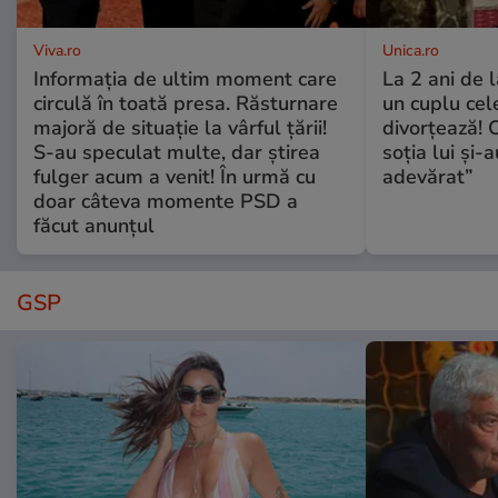
Viva.ro
Unica.ro
Informația de ultim moment care
La 2 ani de 
circulă în toată presa. Răsturnare
un cuplu ce
majoră de situație la vârful țării!
divorțează! C
S-au speculat multe, dar știrea
soția lui și-
fulger acum a venit! În urmă cu
adevărat”
doar câteva momente PSD a
făcut anunțul
GSP