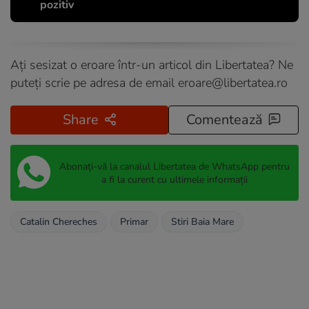
pozitiv
Ați sesizat o eroare într-un articol din Libertatea? Ne
puteți scrie pe adresa de email
eroare@libertatea.ro
Share
Comentează
Abonați-vă la canalul Libertatea de WhatsApp pentru
a fi la curent cu ultimele informații
Catalin Chereches
Primar
Stiri Baia Mare