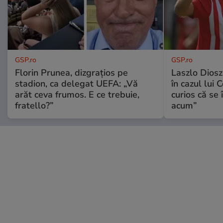
GSP.ro
GSP.ro
Florin Prunea, dizgrațios pe
Laszlo Diosz
stadion, ca delegat UEFA: „Vă
în cazul lui 
arăt ceva frumos. E ce trebuie,
curios că se
fratello?”
acum”