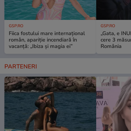
GSP.RO
GSP.RO
Fiica fostului mare internațional
„Gata, e IN
român, apariție incendiară în
cere 3 măsu
vacanță: „Ibiza și magia ei”
România
PARTENERI