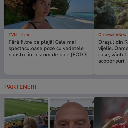
TVMania.ro
ObservatorNews
Fără filtre pe plajă! Cele mai
Oraşul din 
spectaculoase poze cu vedetele
vijelie. Oame
noastre în costum de baie [FOTO]
case, vântul
acoperişuri
PARTENERI