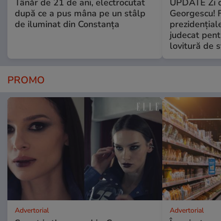
Tânăr de 21 de ani, electrocutat
UPDATE Zi d
după ce a pus mâna pe un stâlp
Georgescu! F
de iluminat din Constanța
prezidențiale
judecat pent
lovitură de s
PROMO
Advertorial
Advertorial