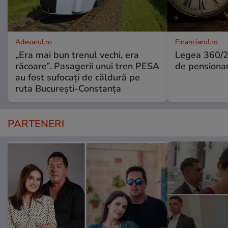
Adevarul.ro
Financiarul.ro
„Era mai bun trenul vechi, era
Legea 360/2
răcoare”. Pasagerii unui tren PESA
de pensiona
au fost sufocați de căldură pe
ruta București-Constanța
PARTENERI