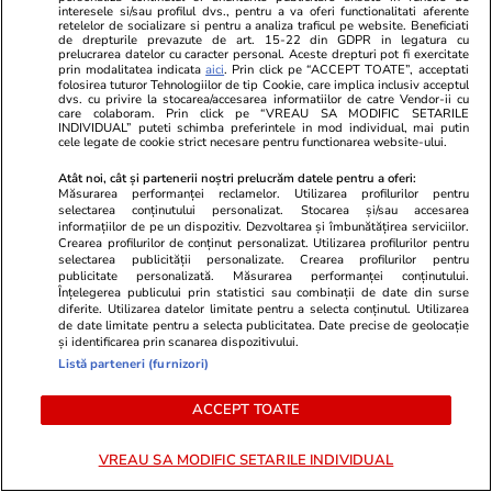
Bani și Afaceri
03 aug.
interesele si/sau profilul dvs., pentru a va oferi functionalitati aferente
retelelor de socializare si pentru a analiza traficul pe website. Beneficiati
de drepturile prevazute de art. 15-22 din GDPR in legatura cu
prelucrarea datelor cu caracter personal. Aceste drepturi pot fi exercitate
prin modalitatea indicata
aici
. Prin click pe “ACCEPT TOATE”, acceptati
Cine poate retrage banii din
folosirea tuturor Tehnologiilor de tip Cookie, care implica inclusiv acceptul
dvs. cu privire la stocarea/accesarea informatiilor de catre Vendor-ii cu
contul unei persoane decedate
care colaboram. Prin click pe “VREAU SA MODIFIC SETARILE
INDIVIDUAL” puteti schimba preferintele in mod individual, mai putin
cele legate de cookie strict necesare pentru functionarea website-ului.
Atât noi, cât și partenerii noștri prelucrăm datele pentru a oferi:
Măsurarea performanței reclamelor. Utilizarea profilurilor pentru
selectarea conținutului personalizat. Stocarea și/sau accesarea
informațiilor de pe un dispozitiv. Dezvoltarea și îmbunătățirea serviciilor.
Lifestyle
03 aug.
Crearea profilurilor de conținut personalizat. Utilizarea profilurilor pentru
selectarea publicității personalizate. Crearea profilurilor pentru
publicitate personalizată. Măsurarea performanței conținutului.
Înțelegerea publicului prin statistici sau combinații de date din surse
diferite. Utilizarea datelor limitate pentru a selecta conținutul. Utilizarea
Ce este pământul de diatomee
de date limitate pentru a selecta publicitatea. Date precise de geolocație
și cum se utilizează
și identificarea prin scanarea dispozitivului.
Listă parteneri (furnizori)
ACCEPT TOATE
VREAU SA MODIFIC SETARILE INDIVIDUAL
Lifestyle
06 aug.