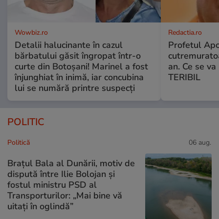
Wowbiz.ro
Redactia.ro
Detalii halucinante în cazul
Profetul Apo
bărbatului găsit îngropat într-o
cutremuratoa
curte din Botoșani! Marinel a fost
an. Ce se v
înjunghiat în inimă, iar concubina
TERIBIL
lui se numără printre suspecți
POLITIC
Politică
06 aug.
Brațul Bala al Dunării, motiv de
dispută între Ilie Bolojan și
fostul ministru PSD al
Transporturilor: „Mai bine vă
uitați în oglindă”