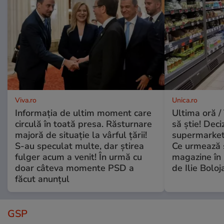
Viva.ro
Unica.ro
Informația de ultim moment care
Ultima oră / 
circulă în toată presa. Răsturnare
să știe! Deci
majoră de situație la vârful țării!
supermarketu
S-au speculat multe, dar știrea
Ce urmează s
fulger acum a venit! În urmă cu
magazine în 
doar câteva momente PSD a
de Ilie Boloj
făcut anunțul
GSP