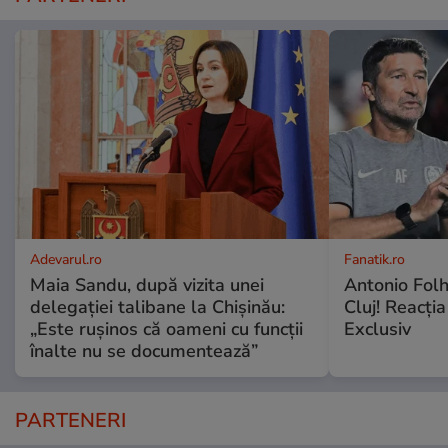
Adevarul.ro
Fanatik.ro
Maia Sandu, după vizita unei
Antonio Folh
delegației talibane la Chișinău:
Cluj! Reacția
„Este rușinos că oameni cu funcții
Exclusiv
înalte nu se documentează”
PARTENERI