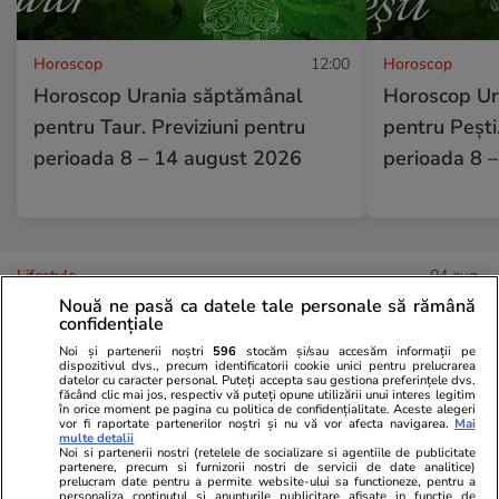
Horoscop
12:00
Horoscop
Horoscop Urania săptămânal
Horoscop Ur
pentru Taur. Previziuni pentru
pentru Pești.
perioada 8 – 14 august 2026
perioada 8 
Lifestyle
04 aug.
Nouă ne pasă ca datele tale personale să rămână
confidențiale
Cum se scrie corect: bineînțeles
Noi și partenerii noștri
596
stocăm și/sau accesăm informații pe
dispozitivul dvs., precum identificatorii cookie unici pentru prelucrarea
datelor cu caracter personal. Puteți accepta sau gestiona preferințele dvs.
sau bine înțeles
făcând clic mai jos, respectiv vă puteți opune utilizării unui interes legitim
în orice moment pe pagina cu politica de confidențialitate. Aceste alegeri
vor fi raportate partenerilor noștri și nu vă vor afecta navigarea.
Mai
multe detalii
Noi si partenerii nostri (retelele de socializare si agentiile de publicitate
partenere, precum si furnizorii nostri de servicii de date analitice)
prelucram date pentru a permite website-ului sa functioneze, pentru a
personaliza continutul si anunturile publicitare afisate in functie de