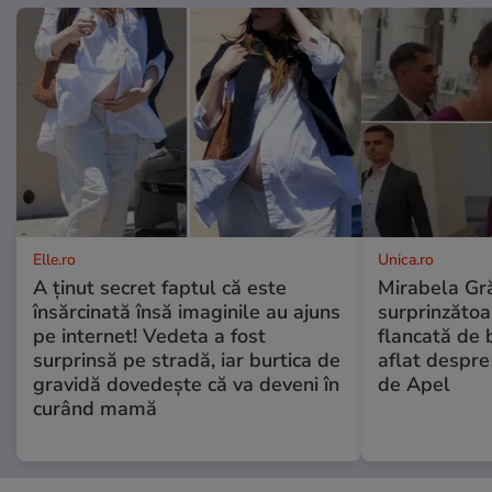
Elle.ro
Unica.ro
A ținut secret faptul că este
Mirabela Gră
însărcinată însă imaginile au ajuns
surprinzătoar
pe internet! Vedeta a fost
flancată de 
surprinsă pe stradă, iar burtica de
aflat despre
gravidă dovedește că va deveni în
de Apel
curând mamă