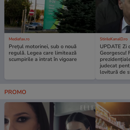
Mediafax.ro
StirileKanalD.ro
Prețul motorinei, sub o nouă
UPDATE Zi d
regulă. Legea care limitează
Georgescu! F
scumpirile a intrat în vigoare
prezidențiale
judecat pent
lovitură de s
PROMO