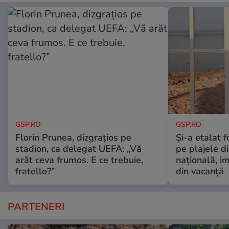
GSP.RO
GSP.RO
Florin Prunea, dizgrațios pe
Și-a etalat 
stadion, ca delegat UEFA: „Vă
pe plajele d
arăt ceva frumos. E ce trebuie,
națională, i
fratello?”
din vacanță
PARTENERI