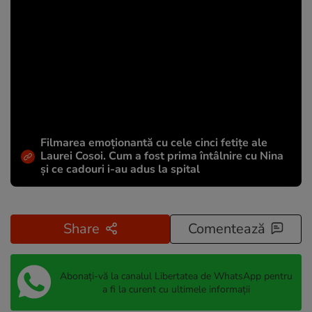
Filmarea emoționantă cu cele cinci fetițe ale
Laurei Cosoi. Cum a fost prima întâlnire cu Nina
și ce cadouri i-au adus la spital
Share
Comentează
Abonați-vă la canalul Libertatea de WhatsApp pentru
a fi la curent cu ultimele informații