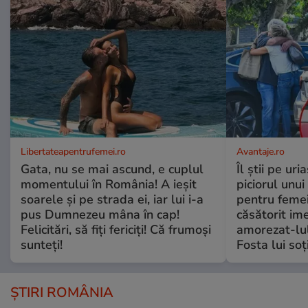
Libertateapentrufemei.ro
Avantaje.ro
Gata, nu se mai ascund, e cuplul
Îl știi pe ur
momentului în România! A ieșit
piciorul unui
soarele și pe strada ei, iar lui i-a
pentru femei
pus Dumnezeu mâna în cap!
căsătorit ime
Felicitări, să fiți fericiți! Că frumoși
amorezat-lul
sunteți!
Fosta lui soț
ȘTIRI ROMÂNIA