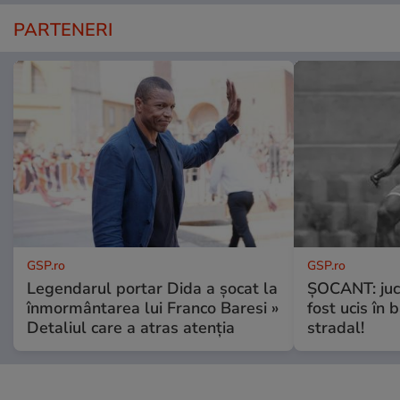
PARTENERI
GSP.ro
GSP.ro
Legendarul portar Dida a șocat la
ȘOCANT: jucă
înmormântarea lui Franco Baresi »
fost ucis în 
Detaliul care a atras atenția
stradal!