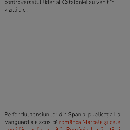
controversatul lider al Cataloniei au venit în
vizită aici.
Pe fondul tensiunilor din Spania, publicația La
Vanguardia a scris că
românca Marcela și cele
două fiice ar fi revenit în România, la părinții ei
.