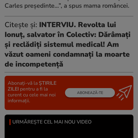
Carles președinte…”, a spus mama româncei.
Citește și:
INTERVIU. Revolta lui
Ionuț, salvator în Colectiv: Dărâmați
și reclădiți sistemul medical! Am
văzut oameni condamnați la moarte
de incompetență
Abonați-vă la
ȘTIRILE
ZILEI
pentru a fi la
ABONEAZĂ-TE
curent cu cele mai noi
informații.
URMĂREȘTE CEL MAI NOU VIDEO