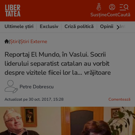
Susține
Cont
Caută
Ultimele știri
Exclusiv
Criză politică
Opinii
Intervi
|
Ştiri
|
Știri Externe
Reportaj El Mundo, în Vaslui. Socrii
liderului separatist catalan au vorbit
despre vizitele fiicei lor la… vrăjitoare
Petre Dobrescu
Actualizat pe 30 oct. 2017, 15:28
Comentează