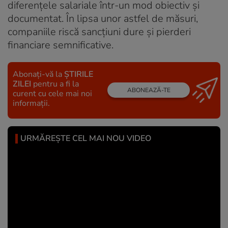
diferențele salariale într-un mod obiectiv și
documentat. În lipsa unor astfel de măsuri,
companiile riscă sancțiuni dure și pierderi
financiare semnificative.
Abonați-vă la
ȘTIRILE
ZILEI
pentru a fi la
ABONEAZĂ-TE
curent cu cele mai noi
informații.
URMĂREȘTE CEL MAI NOU VIDEO