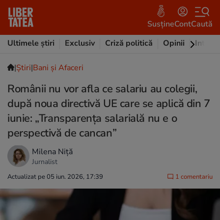
Susține
Cont
Caută
Ultimele știri
Exclusiv
Criză politică
Opinii
Intervi
|
Ştiri
|
Bani și Afaceri
Românii nu vor afla ce salariu au colegii,
după noua directivă UE care se aplică din 7
iunie: „Transparența salarială nu e o
perspectivă de cancan”
Milena Niță
Jurnalist
Actualizat pe 05 iun. 2026, 17:39
1 comentariu