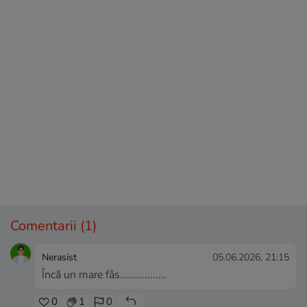
Comentarii
(1)
Nerasist
05.06.2026, 21:15
Încă un mare fâs.................
0
1
0