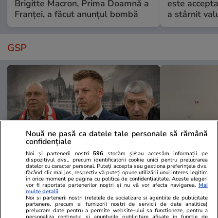
Brigitte Macron, Prima Doamnă a
este accepta
Franței, a făcut anunțul bombă
a stârnit valu
GSP
Nouă ne pasă ca datele tale personale să rămână
confidențiale
Noi și partenerii noștri
596
stocăm și/sau accesăm informații pe
dispozitivul dvs., precum identificatorii cookie unici pentru prelucrarea
datelor cu caracter personal. Puteți accepta sau gestiona preferințele dvs.
făcând clic mai jos, respectiv vă puteți opune utilizării unui interes legitim
GSP.RO
GSP.RO
în orice moment pe pagina cu politica de confidențialitate. Aceste alegeri
vor fi raportate partenerilor noștri și nu vă vor afecta navigarea.
Mai
Guvernul Ungariei a răspuns
Pagube încă 
multe detalii
solicitării GSP » Avem cifrele
polivalenta 
Noi si partenerii nostri (retelele de socializare si agentiile de publicitate
partenere, precum si furnizorii nostri de servicii de date analitice)
oficiale ale finanțării lui Sepsi și
euro din Rom
prelucram date pentru a permite website-ului sa functioneze, pentru a
personaliza continutul si anunturile publicitare afisate in functie de