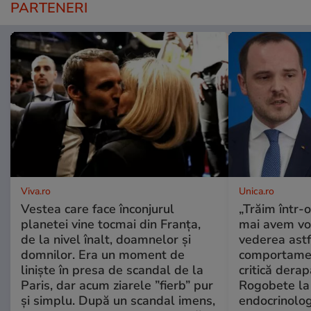
PARTENERI
Viva.ro
Unica.ro
Vestea care face înconjurul
„Trăim într-
planetei vine tocmai din Franța,
mai avem vo
de la nivel înalt, doamnelor și
vederea astf
domnilor. Era un moment de
comportamen
liniște în presa de scandal de la
critică derap
Paris, dar acum ziarele ”fierb” pur
Rogobete la
și simplu. După un scandal imens,
endocrinolog