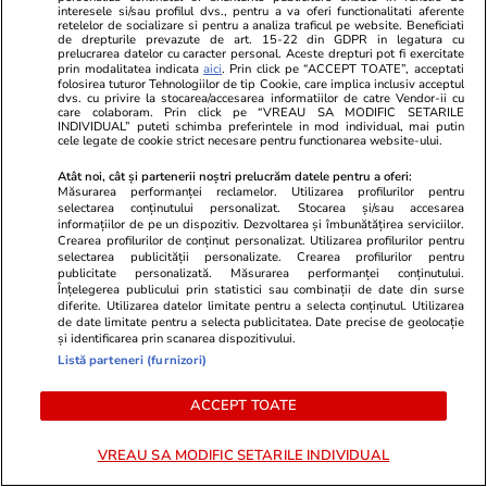
Csikszereda: sunt milioane de
«specialiști»
interesele si/sau profilul dvs., pentru a va oferi functionalitati aferente
euro
tentative de 
retelelor de socializare si pentru a analiza traficul pe website. Beneficiati
de drepturile prevazute de art. 15-22 din GDPR in legatura cu
prelucrarea datelor cu caracter personal. Aceste drepturi pot fi exercitate
prin modalitatea indicata
aici
. Prin click pe “ACCEPT TOATE”, acceptati
folosirea tuturor Tehnologiilor de tip Cookie, care implica inclusiv acceptul
dvs. cu privire la stocarea/accesarea informatiilor de catre Vendor-ii cu
PARTENERI
care colaboram. Prin click pe “VREAU SA MODIFIC SETARILE
INDIVIDUAL” puteti schimba preferintele in mod individual, mai putin
cele legate de cookie strict necesare pentru functionarea website-ului.
Atât noi, cât și partenerii noștri prelucrăm datele pentru a oferi:
Măsurarea performanței reclamelor. Utilizarea profilurilor pentru
selectarea conținutului personalizat. Stocarea și/sau accesarea
informațiilor de pe un dispozitiv. Dezvoltarea și îmbunătățirea serviciilor.
Crearea profilurilor de conținut personalizat. Utilizarea profilurilor pentru
selectarea publicității personalizate. Crearea profilurilor pentru
publicitate personalizată. Măsurarea performanței conținutului.
Înțelegerea publicului prin statistici sau combinații de date din surse
diferite. Utilizarea datelor limitate pentru a selecta conținutul. Utilizarea
de date limitate pentru a selecta publicitatea. Date precise de geolocație
și identificarea prin scanarea dispozitivului.
Listă parteneri (furnizori)
Libertateapentrufemei.ro
Avantaje.ro
ACCEPT TOATE
Atenție! Poți primi bani de la stat
Dieta Melan
dacă-ți îngrijești părinții, bunicii
oricine! Regi
VREAU SA MODIFIC SETARILE INDIVIDUAL
sau pe cineva vârstnic din familie.
urmează zilni