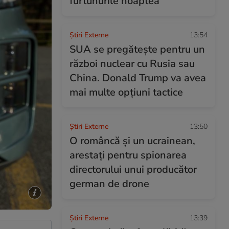
furtunurile noaptea”
Știri Externe
13:54
SUA se pregătește pentru un
război nuclear cu Rusia sau
China. Donald Trump va avea
mai multe opțiuni tactice
Știri Externe
13:50
O româncă și un ucrainean,
arestați pentru spionarea
directorului unui producător
german de drone
Știri Externe
13:39