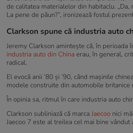
de calitatea materialelor din habitaclu. „Da, m
La pene de păun?”, ironizează fostul prezen
Clarkson spune că industria auto c
Jeremy Clarkson amintește că, în perioada î
industria auto din China
erau, în general, cr
radical.
El evocă anii ’80 și ’90, când mașinile chin
modele construite din automobile britanice r
În opinia sa, ritmul în care industria auto c
Clarkson subliniază că marca
Jaecoo
nici măc
Jaecoo 7 este al treilea cel mai bine vândut