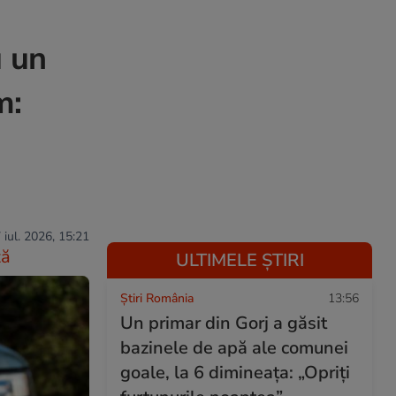
u un
m:
 iul. 2026, 15:21
ză
ULTIMELE ȘTIRI
Știri România
13:56
Un primar din Gorj a găsit
bazinele de apă ale comunei
goale, la 6 dimineața: „Opriți