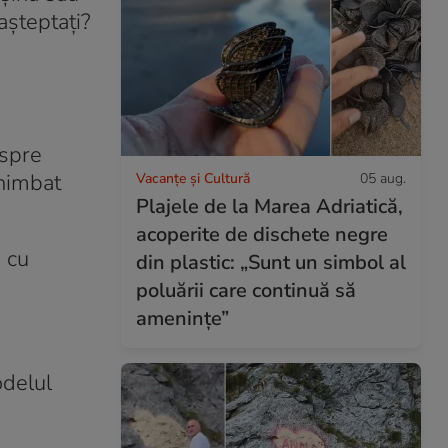
 așteptați?
espre
chimbat
Vacanțe și Cultură
05 aug.
Plajele de la Marea Adriatică,
acoperite de dischete negre
u cu
din plastic: „Sunt un simbol al
poluării care continuă să
amenințe”
odelul