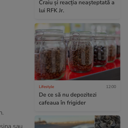
Craiu și reacția neașteptată a
lui RFK Jr.
Lifestyle
12:00
De ce să nu depozitezi
cafeaua în frigider
n.
așina sau