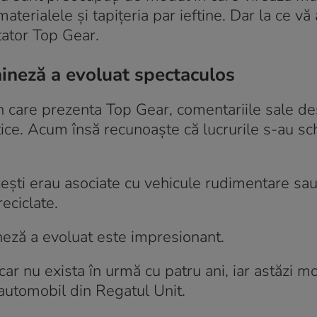
aterialele și tapițeria par ieftine. Dar la ce vă
tator Top Gear.
hineză a evoluat spectaculos
n care prezenta Top Gear, comentariile sale d
itice. Acum însă recunoaște că lucrurile s-au s
ezești erau asociate cu vehicule rudimentare sa
eciclate.
hineză a evoluat este impresionant.
ar nu exista în urmă cu patru ani, iar astăzi m
 automobil din Regatul Unit.