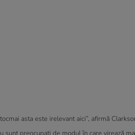
ocmai asta este irelevant aici”, afirmă Clarkso
nu sunt preocupați de modul în care virează m