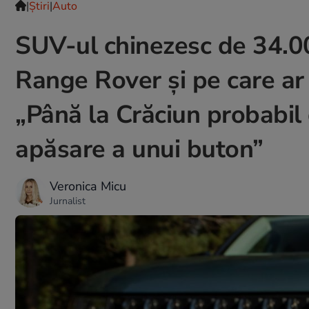
|
Ştiri
|
Auto
SUV-ul chinezesc de 34.0
Range Rover și pe care ar 
„Până la Crăciun probabil 
apăsare a unui buton”
Veronica Micu
Jurnalist