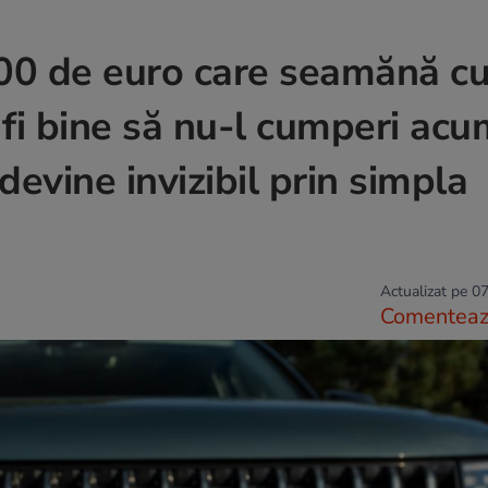
00 de euro care seamănă c
fi bine să nu-l cumperi acu
devine invizibil prin simpla
Actualizat pe 07
Comentea