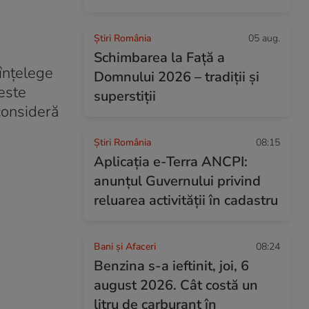
Știri România
05 aug.
Schimbarea la Față a
 înțelege
Domnului 2026 – tradiții și
este
superstiții
consideră
Știri România
08:15
Aplicația e-Terra ANCPI:
anunțul Guvernului privind
reluarea activității în cadastru
Bani și Afaceri
08:24
Benzina s-a ieftinit, joi, 6
august 2026. Cât costă un
litru de carburant în