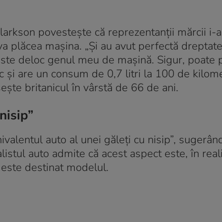
larkson povestește că reprezentanții mărcii i-
i va plăcea mașina. „Și au avut perfectă dreptat
 este deloc genul meu de mașină. Sigur, poate 
 și are un consum de 0,7 litri la 100 de kilome
ește britanicul în vârstă de 66 de ani.
nisip”
alentul auto al unei găleți cu nisip”, sugerân
listul auto admite că acest aspect este, în reali
i este destinat modelul.