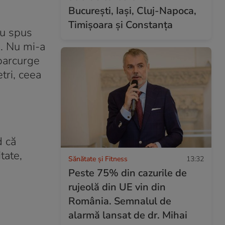
București, Iași, Cluj-Napoca,
Timișoara și Constanța
au spus
e. Nu mi-a
parcurge
tri, ceea
d că
tate,
Sănătate și Fitness
13:32
Peste 75% din cazurile de
rujeolă din UE vin din
România. Semnalul de
alarmă lansat de dr. Mihai