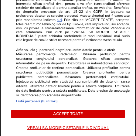
Program TV
Calculator sarcina
Imoradar24
interesele si/sau profilul dvs., pentru a va oferi functionalitati aferente
retelelor de socializare si pentru a analiza traficul pe website. Beneficiati
Avantaje
Ajută Copiii
Colecții Libertatea
de drepturile prevazute de art. 15-22 din GDPR in legatura cu
prelucrarea datelor cu caracter personal. Aceste drepturi pot fi exercitate
prin modalitatea indicata
aici
. Prin click pe “ACCEPT TOATE”, acceptati
Pariază responsabil! Decizia ONJN nr. 821/25.09.2025.
folosirea tuturor Tehnologiilor de tip Cookie, care implica inclusiv acceptul
dvs. cu privire la stocarea/accesarea informatiilor de catre Vendor-ii cu
Jocurile de noroc sunt interzise minorilor.
care colaboram. Prin click pe “VREAU SA MODIFIC SETARILE
INDIVIDUAL” puteti schimba preferintele in mod individual, mai putin
cele legate de cookie strict necesare pentru functionarea website-ului.
© 2026 Ringier Romania. Toate drepturile rezervate
Atât noi, cât și partenerii noștri prelucrăm datele pentru a oferi:
Măsurarea performanței reclamelor. Utilizarea profilurilor pentru
selectarea conținutului personalizat. Stocarea și/sau accesarea
informațiilor de pe un dispozitiv. Dezvoltarea și îmbunătățirea serviciilor.
Crearea profilurilor de conținut personalizat. Utilizarea profilurilor pentru
Actualizare preferințe cookies
selectarea publicității personalizate. Crearea profilurilor pentru
publicitate personalizată. Măsurarea performanței conținutului.
Înțelegerea publicului prin statistici sau combinații de date din surse
diferite. Utilizarea datelor limitate pentru a selecta conținutul. Utilizarea
de date limitate pentru a selecta publicitatea. Date precise de geolocație
și identificarea prin scanarea dispozitivului.
Listă parteneri (furnizori)
ACCEPT TOATE
VREAU SA MODIFIC SETARILE INDIVIDUAL