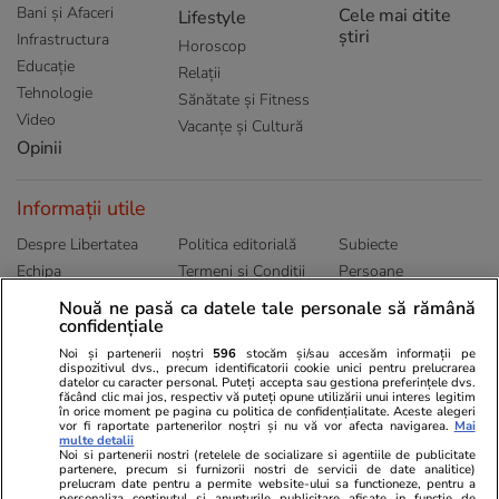
Bani și Afaceri
Cele mai citite
Lifestyle
știri
Infrastructura
Horoscop
Educație
Relații
Tehnologie
Sănătate și Fitness
Video
Vacanțe și Cultură
Opinii
Informații utile
Despre Libertatea
Politica editorială
Subiecte
Echipa
Termeni și Conditii
Persoane
Publicitate
Abonamente
Sitemap
Nouă ne pasă ca datele tale personale să rămână
confidențiale
Politica de
Autori
confidențialitate
Noi și partenerii noștri
596
stocăm și/sau accesăm informații pe
dispozitivul dvs., precum identificatorii cookie unici pentru prelucrarea
datelor cu caracter personal. Puteți accepta sau gestiona preferințele dvs.
Ringier România
făcând clic mai jos, respectiv vă puteți opune utilizării unui interes legitim
în orice moment pe pagina cu politica de confidențialitate. Aceste alegeri
vor fi raportate partenerilor noștri și nu vă vor afecta navigarea.
Mai
Libertatea pentru
ELLE
Locuri de muncă
multe detalii
femei
Noi si partenerii nostri (retelele de socializare si agentiile de publicitate
Gazeta Sporturilor
Imobiliare.ro
partenere, precum si furnizorii nostri de servicii de date analitice)
Unica.ro
prelucram date pentru a permite website-ului sa functioneze, pentru a
Stiri mondene
Jobradar24
personaliza continutul si anunturile publicitare afisate in functie de