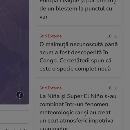
Europa League și par urmăriți
de un blestem la punctul cu
var
Știri Externe
16 iul.
O maimuță necunoscută până
acum a fost descoperită în
Congo. Cercetătorii spun că
este o specie complet nouă
Știri Externe
16 iul.
La Niña și Super El Niño s-au
combinat într-un fenomen
meteorologic rar și au creat
un scut atmosferic împotriva
uraganelor