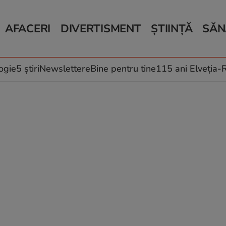
AFACERI
DIVERTISMENT
ȘTIINȚĂ
SĂN
Bani și Afaceri
Monden
Știri Știință
Știri 
Auto
Horoscop
Schimbări climati
Relații
Locuri de muncă
Muzică și Filme
Rețete
ogie
5 știri
Newslettere
Bine pentru tine
115 ani Elveția
Imobiliare.ro
Vacanțe și Cultură
Fructe
eJobs.ro
Îngriji