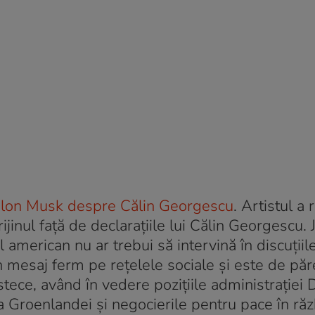
i Elon Musk despre Călin Georgescu
. Artistul a 
jinul față de declarațiile lui Călin Georgescu. 
 american nu ar trebui să intervină în discuții
n mesaj ferm pe rețelele sociale și este de păr
tece, având în vedere pozițiile administrației
 Groenlandei și negocierile pentru pace în răz