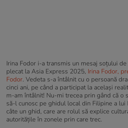
Irina Fodor i-a transmis un mesaj soțului de
plecat la Asia Express 2025,
Irina Fodor, p
Fodor
. Vedeta s-a întâlnit cu o persoană dr
cinci ani, pe când a participat la același rea
m-am întâlnit! Nu-mi trecea prin gând că o să
să-l cunosc pe ghidul local din Filipine a lui
câte un ghid, care are rolul să explice cultur
autoritățile în zonele prin care trec.