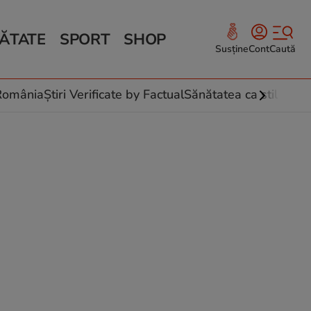
ĂTATE
SPORT
SHOP
Susține
Cont
Caută
Sănătate și Fitness
ce
 culinare
-România
Știri Verificate by Factual
Sănătatea ca stil de vi
 și legume
rea plantelor