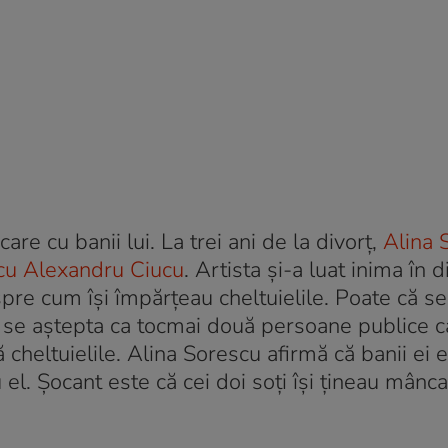
are cu banii lui. La trei ani de la divorț,
Alina 
 cu Alexandru Ciucu
. Artista și-a luat inima în di
spre cum își împărțeau cheltuielile. Poate că s
nu se aștepta ca tocmai două persoane publice c
 cheltuielile. Alina Sorescu afirmă că banii ei e
u el. Șocant este că cei doi soți își țineau mânc