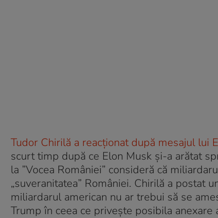
Tudor Chirilă a reacționat după mesajul lu
scurt timp după ce Elon Musk și-a arătat spri
la ”Vocea României” consideră că miliardarul
„suveranitatea” României. Chirilă a postat u
miliardarul american nu ar trebui să se ames
Trump în ceea ce privește posibila anexare a