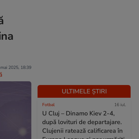
ă
ina
 mai 2025, 18:39
ă
ULTIMELE ȘTIRI
Fotbal
16 iul.
U Cluj – Dinamo Kiev 2-4,
după lovituri de departajare.
Clujenii ratează calificarea în