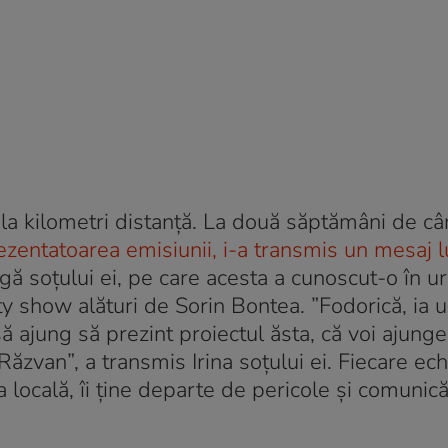
 la kilometri distanță. La două săptămâni de câ
rezentatoarea emisiunii, i-a transmis un mesaj 
agă soțului ei, pe care acesta a cunoscut-o în u
lity show alături de Sorin Bontea. ”Fodorică, ia u
 ajung să prezint proiectul ăsta, că voi ajunge î
 Răzvan”, a transmis Irina soțului ei. Fiecare ec
a locală, îi ține departe de pericole și comunic