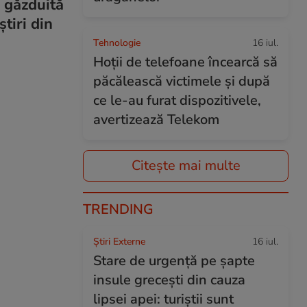
, găzduită
tiri din
Tehnologie
16 iul.
Hoții de telefoane încearcă să
păcălească victimele și după
ce le-au furat dispozitivele,
avertizează Telekom
Citește mai multe
TRENDING
Știri Externe
16 iul.
Stare de urgență pe șapte
insule grecești din cauza
lipsei apei: turiștii sunt