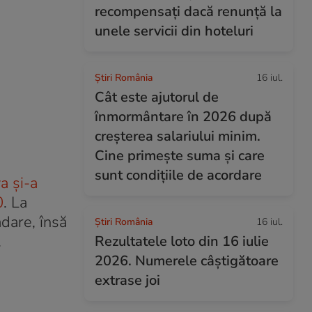
recompensați dacă renunță la
unele servicii din hoteluri
Știri România
16 iul.
Cât este ajutorul de
înmormântare în 2026 după
creșterea salariului minim.
Cine primește suma și care
sunt condițiile de acordare
a și-a
0
. La
adare, însă
Știri România
16 iul.
.
Rezultatele loto din 16 iulie
2026. Numerele câștigătoare
extrase joi