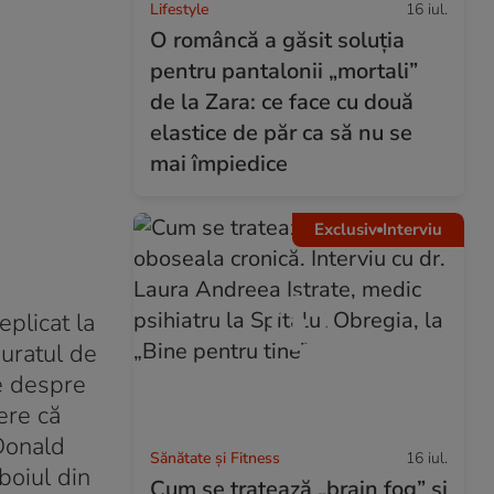
Lifestyle
16 iul.
O româncă a găsit soluția
pentru pantalonii „mortali”
de la Zara: ce face cu două
elastice de păr ca să nu se
mai împiedice
Exclusiv
Interviu
replicat la
Juratul de
le despre
ere că
 Donald
Sănătate și Fitness
16 iul.
boiul din
Cum se tratează „brain fog” și