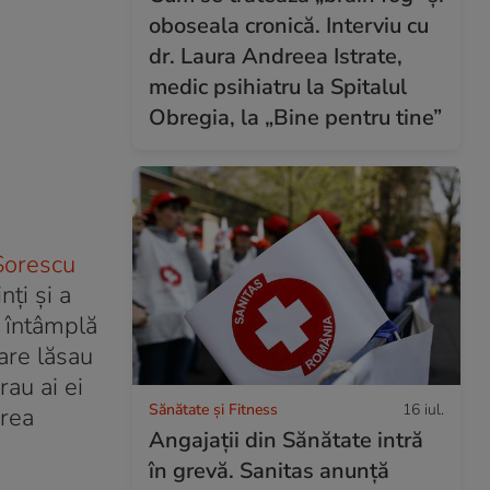
oboseala cronică. Interviu cu
dr. Laura Andreea Istrate,
medic psihiatru la Spitalul
Obregia, la „Bine pentru tine”
Sorescu
nți și a
e întâmplă
are lăsau
rau ai ei
Sănătate și Fitness
16 iul.
area
Angajații din Sănătate intră
în grevă. Sanitas anunță