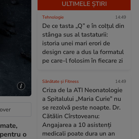
ULTIMELE ȘTIRI
Tehnologie
14:49
De ce tasta „Q” e în colțul din
stânga sus al tastaturii:
istoria unei mari erori de
design care a dus la formatul
pe care-l folosim în fiecare zi
Sănătate și Fitness
14:49
Criza de la ATI Neonatologie
a Spitalului „Maria Curie” nu
se rezolvă peste noapte. Dr.
cover
Cătălin Cîrstoveanu:
Angajarea a 10 asistenți
omate,
medicali poate dura un an
 pentru o