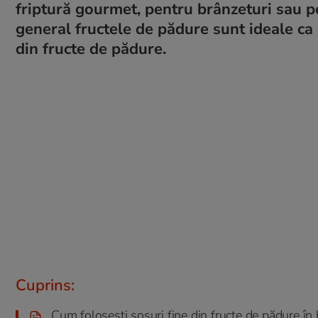
friptură gourmet, pentru brânzeturi sau pen
general fructele de pădure sunt ideale ca 
din fructe de pădure.
Cuprins:
Cum folosești sosuri fine din fructe de pădure în 