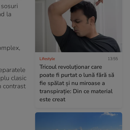
 sosuri
nd la
complex,
Lifestyle
13:55
Tricoul revoluționar care
reparatele
poate fi purtat o lună fără să
plu clasic
fie spălat și nu miroase a
n contrast
transpirație: Din ce material
este creat