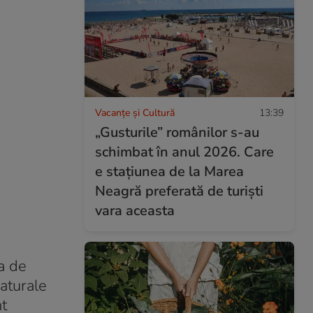
Vacanțe și Cultură
13:39
„Gusturile” românilor s-au
schimbat în anul 2026. Care
e stațiunea de la Marea
Neagră preferată de turiști
vara aceasta
a de
aturale
nt