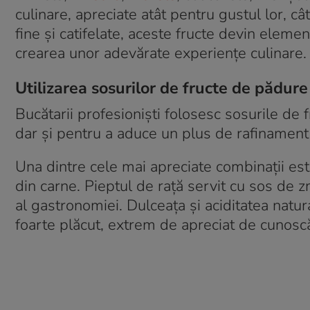
culinare, apreciate atât pentru gustul lor, câ
fine și catifelate, aceste fructe devin eleme
crearea unor adevărate experiențe culinare.
Utilizarea sosurilor de fructe de pădur
Bucătarii profesioniști folosesc sosurile de
dar și pentru a aduce un plus de rafinament 
Una dintre cele mai apreciate combinații est
din carne. Pieptul de rață servit cu sos de 
al gastronomiei. Dulceața și aciditatea natu
foarte plăcut, extrem de apreciat de cunoscă