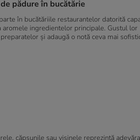
 de pădure în bucătărie
rte în bucătăriile restaurantelor datorită capac
a aromele ingredientelor principale. Gustul lor
ru preparatelor și adaugă o notă ceva mai sofisti
rele, căpșunile sau vișinele reprezintă adevăr