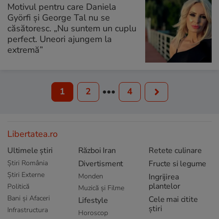
Motivul pentru care Daniela
Györfi și George Tal nu se
căsătoresc. „Nu suntem un cuplu
perfect. Uneori ajungem la
extremă”
1
2
•••
4
Libertatea.ro
Ultimele știri
Război Iran
Retete culinare
Știri România
Divertisment
Fructe si legume
Știri Externe
Monden
Ingrijirea
plantelor
Politică
Muzică și Filme
Bani și Afaceri
Cele mai citite
Lifestyle
știri
Infrastructura
Horoscop