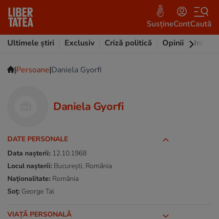
Susține
Cont
Caută
Ultimele știri
Exclusiv
Criză politică
Opinii
Intervi
|
|
Persoane
Daniela Gyorfi
Daniela Gyorfi
DATE PERSONALE
Data nașterii:
12.10.1968
Locul nașterii:
București, România
Naționalitate:
România
Soț:
George Tal
VIAȚĂ PERSONALĂ