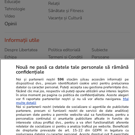
Educație
Relații
Tehnologie
Sănătate și Fitness
Video
Vacanțe și Cultură
Opinii
Informații utile
Despre Libertatea
Politica editorială
Subiecte
Echipa
Termeni și Conditii
Persoane
Publicitate
Abonamente
Sitemap
Nouă ne pasă ca datele tale personale să rămână
Politica de
Autori
confidențiale
confidențialitate
Noi și partenerii noștri
596
stocăm și/sau accesăm informații pe
dispozitivul dvs., precum identificatorii cookie unici pentru prelucrarea
datelor cu caracter personal. Puteți accepta sau gestiona preferințele dvs.
Ringier România
făcând clic mai jos, respectiv vă puteți opune utilizării unui interes legitim
în orice moment pe pagina cu politica de confidențialitate. Aceste alegeri
vor fi raportate partenerilor noștri și nu vă vor afecta navigarea.
Mai
Libertatea pentru
ELLE
Locuri de muncă
multe detalii
femei
Noi si partenerii nostri (retelele de socializare si agentiile de publicitate
Gazeta Sporturilor
Imobiliare.ro
partenere, precum si furnizorii nostri de servicii de date analitice)
Unica.ro
prelucram date pentru a permite website-ului sa functioneze, pentru a
Stiri mondene
Jobradar24
personaliza continutul si anunturile publicitare afisate in functie de
Program TV
Calculator sarcina
Imoradar24
interesele si/sau profilul dvs., pentru a va oferi functionalitati aferente
retelelor de socializare si pentru a analiza traficul pe website. Beneficiati
Avantaje
Ajută Copiii
Colecții Libertatea
de drepturile prevazute de art. 15-22 din GDPR in legatura cu
prelucrarea datelor cu caracter personal. Aceste drepturi pot fi exercitate