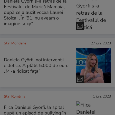
Daniela Gyorfi s-a retras de la
Festivalul de Muzică Mamaia,
după ce a auzit vocea Laurei
Stoica: „În ’91, nu aveam o
imagine sexy”
Stiri Mondene
27 iun. 2023
Daniela Györfi, noi intervenții
estetice. A plătit 5.000 de euro:
„Mi-a ridicat fața”
Știri România
1 iun. 2023
Fiica Danielei Gyorfi, la spital
după un episod de bullying în