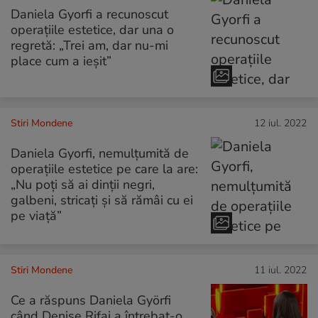
Daniela Gyorfi a recunoscut
operațiile estetice, dar una o
regretă: „Trei am, dar nu-mi
place cum a ieșit”
Stiri Mondene
12 iul. 2022
Daniela Gyorfi, nemulțumită de
operațiile estetice pe care la are:
„Nu poți să ai dinții negri,
galbeni, stricați și să rămâi cu ei
pe viață”
Stiri Mondene
11 iul. 2022
Ce a răspuns Daniela Györfi
când Denise Rifai a întrebat-o