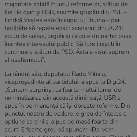
majoritate solidă în jurul reformelor, alături de
Ilie Bolojan și USR, anumite grupări din PNL –
fiindcă Veștea este în aripa lui Thuma – par
hotărâte să repete exact scenariul din 2021:
jocuri de culise, orgolii și calcule de partid puse
înaintea interesului public. Să fure liniștiți în
continuare alături de PSD. Ăsta e visul suprem
al uselismului”.
La rândul său, deputatul Radu Mihaiu,
vicepreședinte al partidului, a spus la Digi24:
„Suntem surprinși, ca foarte multă lume, de
nominalizarea din această dimineață. USR a
spus în permanență că își dorește reforme. Din
punctul nostru de vedere, e greu de înțeles o
opțiune care ni s-a pus pe masă foarte din
scurt. E foarte greu să spunem «Da, vom