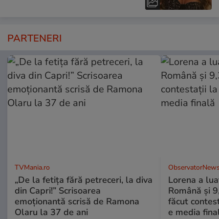
PARTENERI
TVMania.ro
ObservatorNews
„De la fetița fără petreceri, la diva
Lorena a lua
din Capri!” Scrisoarea
Română şi 9,3
emoționantă scrisă de Ramona
făcut contes
Olaru la 37 de ani
e media fina