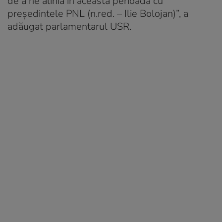
de a ne alinia în această perioadă cu
președintele PNL (n.red. – Ilie Bolojan)”, a
adăugat parlamentarul USR.