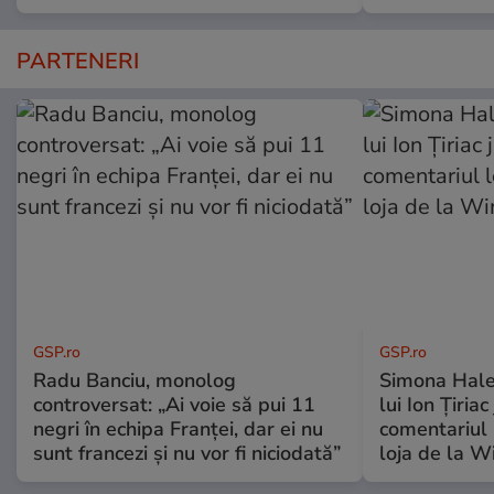
PARTENERI
GSP.ro
GSP.ro
Radu Banciu, monolog
Simona Hale
controversat: „Ai voie să pui 11
lui Ion Țiriac
negri în echipa Franței, dar ei nu
comentariul 
sunt francezi și nu vor fi niciodată”
loja de la 