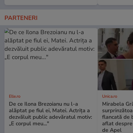
PARTENERI
Elle.ro
Unica.ro
De ce Ilona Brezoianu nu l-a
Mirabela Gră
alăptat pe fiul ei, Matei. Actrița a
surprinzătoar
dezvăluit public adevăratul motiv:
flancată de 
„E corpul meu..."
aflat despre
de Apel