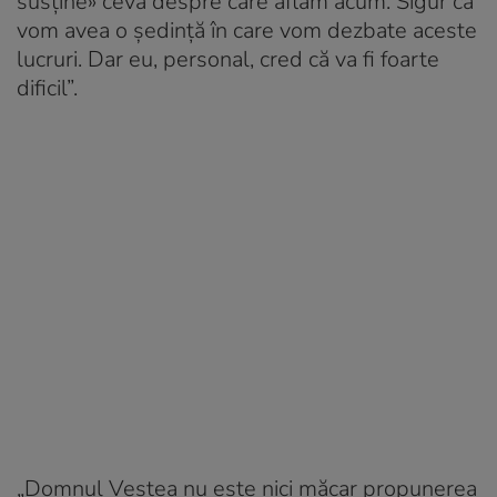
susține» ceva despre care aflăm acum. Sigur că
vom avea o ședință în care vom dezbate aceste
lucruri. Dar eu, personal, cred că va fi foarte
dificil”.
„Domnul Veștea nu este nici măcar propunerea