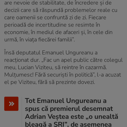
are nevoie de stabilitate, de încredere și de
decizii care să răspundă problemelor reale cu
care oamenii se confruntă zi de zi. Fiecare
perioadă de incertitudine se resimte în
economie, în mediul de afaceri și, în cele din
urmă, în viața fiecărei familii”.
Însă deputatul Emanuel Ungureanu a
reacționat dur. „Fac un apel public către colegul
meu, Lucian Viziteu, să reintre în cazarmă.
Mulțumesc! Fără securiști în politică”, l-a acuzat
el pe Viziteu, fără să prezinte dovezi.
Tot Emanuel Ungureanu a
spus că premierul desemnat
Adrian Veștea este „o unealtă
bleagă a SRI”, de asemenea