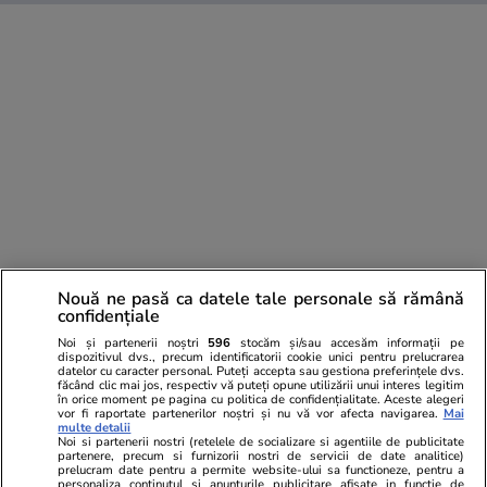
Nouă ne pasă ca datele tale personale să rămână
confidențiale
Noi și partenerii noștri
596
stocăm și/sau accesăm informații pe
dispozitivul dvs., precum identificatorii cookie unici pentru prelucrarea
datelor cu caracter personal. Puteți accepta sau gestiona preferințele dvs.
făcând clic mai jos, respectiv vă puteți opune utilizării unui interes legitim
PARTENERI
în orice moment pe pagina cu politica de confidențialitate. Aceste alegeri
vor fi raportate partenerilor noștri și nu vă vor afecta navigarea.
Mai
multe detalii
Noi si partenerii nostri (retelele de socializare si agentiile de publicitate
partenere, precum si furnizorii nostri de servicii de date analitice)
prelucram date pentru a permite website-ului sa functioneze, pentru a
personaliza continutul si anunturile publicitare afisate in functie de