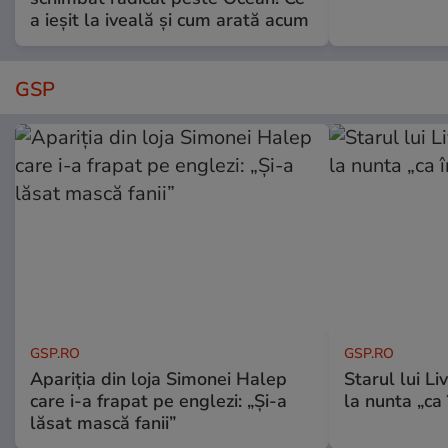
a ieșit la iveală și cum arată acum
GSP
GSP.RO
GSP.RO
Apariția din loja Simonei Halep
Starul lui L
care i-a frapat pe englezi: „Și-a
la nunta „ca
lăsat mască fanii”