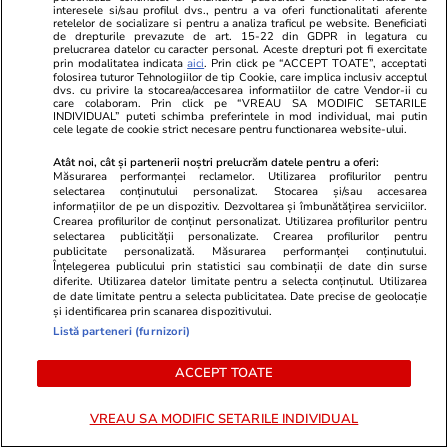
interesele si/sau profilul dvs., pentru a va oferi functionalitati aferente
retelelor de socializare si pentru a analiza traficul pe website. Beneficiati
de drepturile prevazute de art. 15-22 din GDPR in legatura cu
prelucrarea datelor cu caracter personal. Aceste drepturi pot fi exercitate
prin modalitatea indicata
aici
. Prin click pe “ACCEPT TOATE”, acceptati
folosirea tuturor Tehnologiilor de tip Cookie, care implica inclusiv acceptul
dvs. cu privire la stocarea/accesarea informatiilor de catre Vendor-ii cu
care colaboram. Prin click pe “VREAU SA MODIFIC SETARILE
INDIVIDUAL” puteti schimba preferintele in mod individual, mai putin
cele legate de cookie strict necesare pentru functionarea website-ului.
Atât noi, cât și partenerii noștri prelucrăm datele pentru a oferi:
Mediafax.ro
StirileKanalD.ro
Măsurarea performanței reclamelor. Utilizarea profilurilor pentru
selectarea conținutului personalizat. Stocarea și/sau accesarea
Final dramatic la San Fermin. Doi
Sorin Grinde
informațiilor de pe un dispozitiv. Dezvoltarea și îmbunătățirea serviciilor.
spanioli au fost răniți de tauri în
lui Veștea
Crearea profilurilor de conținut personalizat. Utilizarea profilurilor pentru
selectarea publicității personalizate. Crearea profilurilor pentru
ultima zi a festivalului
publicitate personalizată. Măsurarea performanței conținutului.
Înțelegerea publicului prin statistici sau combinații de date din surse
diferite. Utilizarea datelor limitate pentru a selecta conținutul. Utilizarea
de date limitate pentru a selecta publicitatea. Date precise de geolocație
și identificarea prin scanarea dispozitivului.
Listă parteneri (furnizori)
PROMO
ACCEPT TOATE
VREAU SA MODIFIC SETARILE INDIVIDUAL