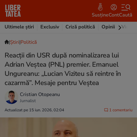
Susține
Cont
Caută
Ultimele știri
Exclusiv
Criză politică
Opinii
Video
|
Ştiri
|
Politică
Reacții din USR după nominalizarea lui
Adrian Veștea (PNL) premier. Emanuel
Ungureanu: „Lucian Viziteu să reintre în
cazarmă”. Mesaje pentru Veștea
Cristian Otopeanu
Jurnalist
Actualizat pe 15 iun. 2026, 02:04
1 comentariu