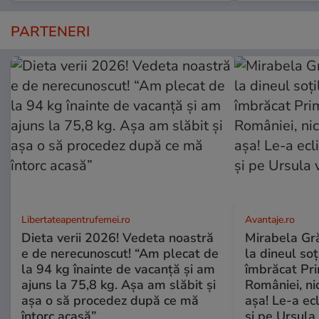
PARTENERI
Libertateapentrufemei.ro
Avantaje.ro
Dieta verii 2026! Vedeta noastră
Mirabela Grăd
e de nerecunoscut! “Am plecat de
la dineul so
la 94 kg înainte de vacanță și am
îmbrăcat Pr
ajuns la 75,8 kg. Așa am slăbit și
României, ni
așa o să procedez după ce mă
așa! Le-a ec
întorc acasă”
și pe Ursula