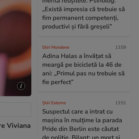
merită reușitele. Psiholog:
„Există impresia că trebuie să
fim permanent competenți,
productivi și fără greșeli”
Stiri Mondene
13:59
Adina Halas a învățat să
meargă pe bicicletă la 46 de
ani: „Primul pas nu trebuie să
fie perfect”
Știri Externe
13:51
Suspectul care a intrat cu
mașina în mulțime la parada
tre Viviana
Pride din Berlin este căutat
de poliție. Bilanț: un mort și