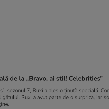
ă de la „Bravo, ai stil! Celebrities”
es”, sezonul 7, Ruxi a ales o ținută specială. C
l gâtului. Ruxi a avut parte de o surpriză, iar so
ține.