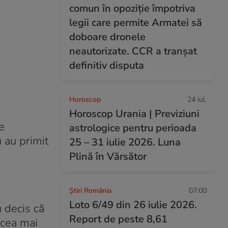
comun în opoziție împotriva
legii care permite Armatei să
doboare dronele
neautorizate. CCR a tranșat
definitiv disputa
Horoscop
24 iul.
Horoscop Urania | Previziuni
e
astrologice pentru perioada
 au primit
25 – 31 iulie 2026. Luna
Plină în Vărsător
Știri România
07:00
Loto 6/49 din 26 iulie 2026.
u decis că
Report de peste 8,61
 cea mai