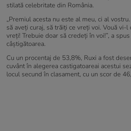
stilată celebritate din România.
„Premiul acesta nu este al meu, ci al vostru
să aveți curaj, să trăiți ce vreți voi. Vouă vi-
vreți! Trebuie doar să credeți în voi!”, a spu
câștigătoarea.
Cu un procentaj de 53,8%, Ruxi a fost desemn
cuvânt în alegerea castigatoareai acestui se
locul secund în clasament, cu un scor de 4