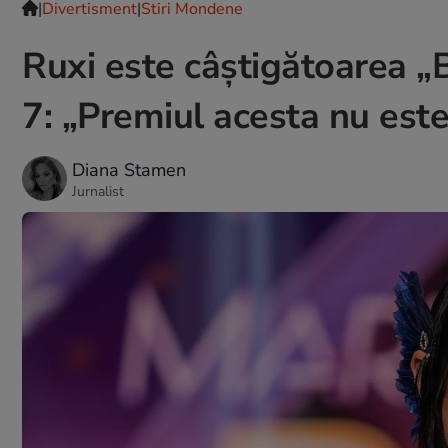
|
Divertisment
|
Stiri Mondene
Ruxi este câștigătoarea „Br
7: „Premiul acesta nu est
Diana Stamen
Jurnalist