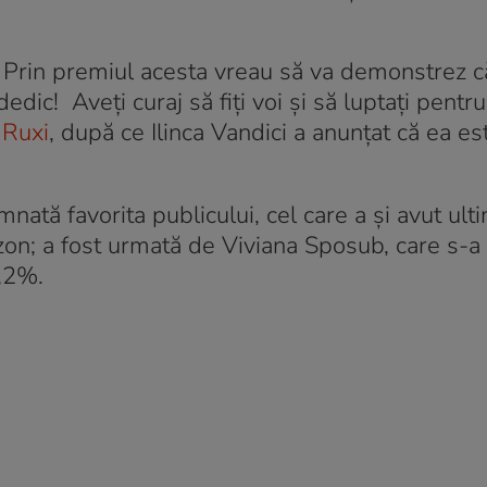
. Prin premiul acesta vreau să va demonstrez c
l dedic! Aveți curaj să fiți voi și să luptați pentr
s
Ruxi
, după ce Ilinca Vandici a anunțat că ea es
ată favorita publicului, cel care a și avut ult
zon; a fost urmată de Viviana Sposub, care s-a 
6,2%.