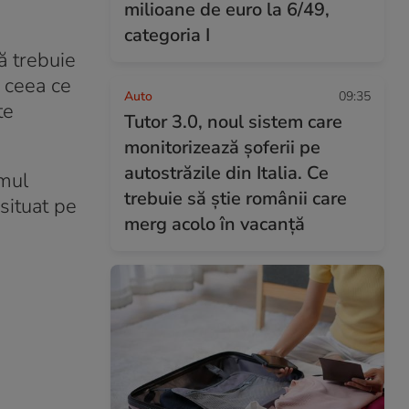
milioane de euro la 6/49,
categoria I
ă trebuie
u ceea ce
Auto
09:35
te
Tutor 3.0, noul sistem care
monitorizează șoferii pe
autostrăzile din Italia. Ce
imul
trebuie să știe românii care
situat pe
merg acolo în vacanță