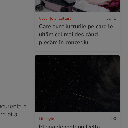
Vacanțe și Cultură
12:41
Care sunt lucrurile pe care le
uităm cel mai des când
plecăm în concediu
oncurenta a
ra ei a
Lifestyle
12:00
Ploaia de meteori Delta