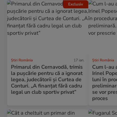
Exclusiv
Știri România
17 ian.
Știri România
Primarul din Cernavodă, trimis
Cum l-au a
la pușcărie pentru că a ignorat
Irinel Pop
legea, judecătorii și Curtea de
luni în pr
Conturi. „A finanțat fără cadru
preliminar
legal un club sportiv privat”
se vor pre
proces