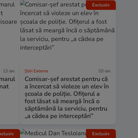
Exclusiv
13 ian.
Știri Externe
03 ian.
imarul
Comisar-șef arestat pentru că
nat
a încercat să violeze un elev în
școala de poliție. Ofițerul a
fost lăsat să meargă încă o
săptămână la serviciu, pentru
„a cădea pe interceptări”
xclusiv
Exclusiv