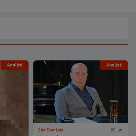
Analiză
Analiză
Știri România
29 iun.