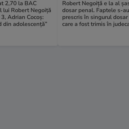
at 2,70 la BAC
Robert Negoiță e la al șa
ul lui Robert Negoiță
dosar penal. Faptele s-a
l 3, Adrian Cocoș:
prescris în singurul dosar
d din adolescență”
care a fost trimis în judec