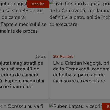
Analiză
15 ian.
Știri România
jutat magistrații pe
Liviu Cristian Negoiță, pr
escu să stea 49 de
de la Cernavodă, condam
ocedura de cameră
definitiv la patru ani de
ă. Faptele medicului
închisoare cu executare
scrie înainte de
E