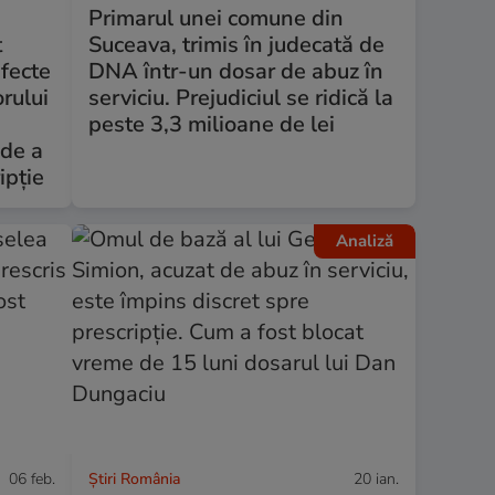
Primarul unei comune din
t
Suceava, trimis în judecată de
efecte
DNA într-un dosar de abuz în
rului
serviciu. Prejudiciul se ridică la
peste 3,3 milioane de lei
 de a
ipție
Analiză
06 feb.
Știri România
20 ian.