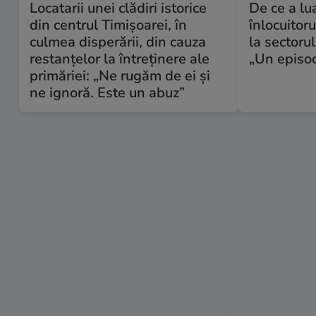
Locatarii unei clădiri istorice
De ce a lu
din centrul Timișoarei, în
înlocuitor
culmea disperării, din cauza
la sectoru
restanțelor la întreținere ale
„Un episo
primăriei: „Ne rugăm de ei și
ne ignoră. Este un abuz”