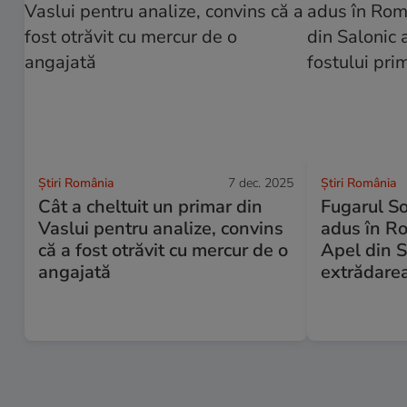
Știri România
7 dec. 2025
Știri România
Cât a cheltuit un primar din
Fugarul So
Vaslui pentru analize, convins
adus în R
că a fost otrăvit cu mercur de o
Apel din S
angajată
extrădarea