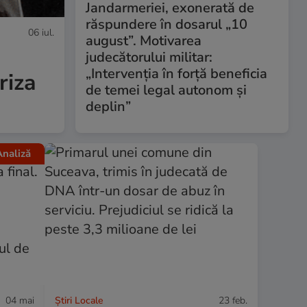
Jandarmeriei, exonerată de
răspundere în dosarul „10
06 iul.
august”. Motivarea
judecătorului militar:
„Intervenția în forță beneficia
riza
de temei legal autonom și
deplin”
naliză
04 mai
Știri Locale
23 feb.