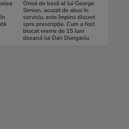
selea
Omul de bază al lui George
u
Simion, acuzat de abuz în
 în
serviciu, este împins discret
ată
spre prescripție. Cum a fost
blocat vreme de 15 luni
dosarul lui Dan Dungaciu