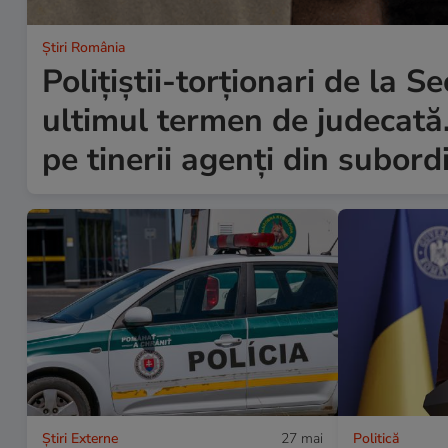
Știri România
Polițiștii-torționari de la S
ultimul termen de judecată. 
pe tinerii agenți din subord
Știri Externe
27 mai
Politică