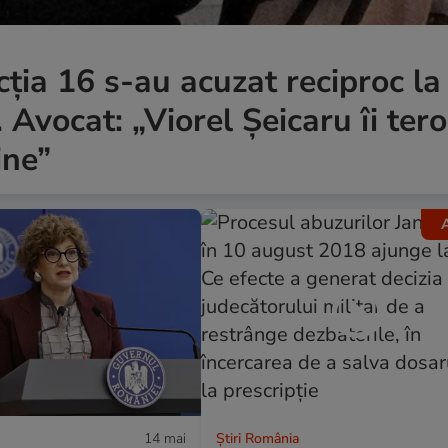
ecția 16 s-au acuzat reciproc la
Avocat: „Viorel Șeicaru îi tero
ine”
A
14 mai
Știri România