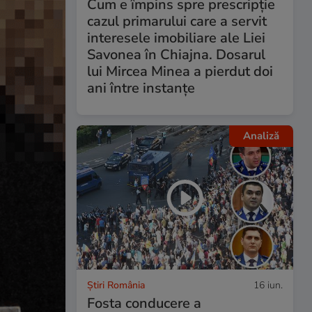
Cum e împins spre prescripție
cazul primarului care a servit
interesele imobiliare ale Liei
Savonea în Chiajna. Dosarul
lui Mircea Minea a pierdut doi
ani între instanțe
Analiză
Știri România
16 iun.
Fosta conducere a