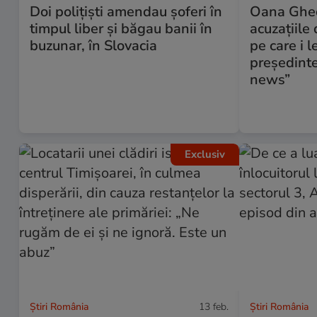
Doi polițiști amendau șoferi în
Oana Ghe
timpul liber și băgau banii în
acuzațiile 
buzunar, în Slovacia
pe care i l
președint
news”
Exclusiv
Știri România
13 feb.
Știri România