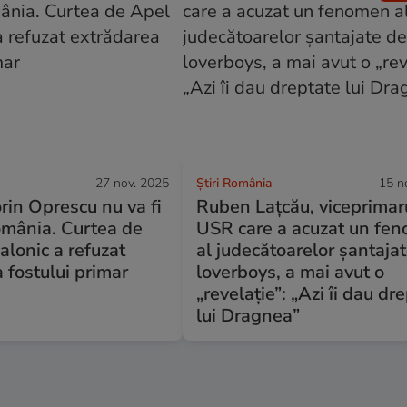
27 nov. 2025
Știri România
15 n
rin Oprescu nu va fi
Ruben Lațcău, viceprimar
omânia. Curtea de
USR care a acuzat un fe
alonic a refuzat
al judecătoarelor șantaja
 fostului primar
loverboys, a mai avut o
„revelație”: „Azi îi dau dr
lui Dragnea”