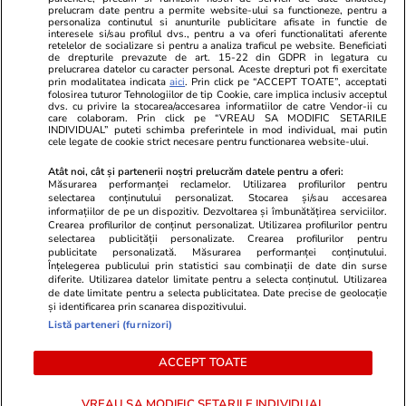
Unica.ro
prelucram date pentru a permite website-ului sa functioneze, pentru a
Stiri mondene
Jobradar24
personaliza continutul si anunturile publicitare afisate in functie de
Program TV
Calculator sarcina
Imoradar24
interesele si/sau profilul dvs., pentru a va oferi functionalitati aferente
retelelor de socializare si pentru a analiza traficul pe website. Beneficiati
Avantaje
Ajută Copiii
Colecții Libertatea
de drepturile prevazute de art. 15-22 din GDPR in legatura cu
prelucrarea datelor cu caracter personal. Aceste drepturi pot fi exercitate
prin modalitatea indicata
aici
. Prin click pe “ACCEPT TOATE”, acceptati
Pariază responsabil! Decizia ONJN nr. 821/25.09.2025.
folosirea tuturor Tehnologiilor de tip Cookie, care implica inclusiv acceptul
dvs. cu privire la stocarea/accesarea informatiilor de catre Vendor-ii cu
Jocurile de noroc sunt interzise minorilor.
care colaboram. Prin click pe “VREAU SA MODIFIC SETARILE
INDIVIDUAL” puteti schimba preferintele in mod individual, mai putin
cele legate de cookie strict necesare pentru functionarea website-ului.
© 2026 Ringier Romania. Toate drepturile rezervate
Atât noi, cât și partenerii noștri prelucrăm datele pentru a oferi:
Măsurarea performanței reclamelor. Utilizarea profilurilor pentru
selectarea conținutului personalizat. Stocarea și/sau accesarea
informațiilor de pe un dispozitiv. Dezvoltarea și îmbunătățirea serviciilor.
Crearea profilurilor de conținut personalizat. Utilizarea profilurilor pentru
Actualizare preferințe cookies
selectarea publicității personalizate. Crearea profilurilor pentru
publicitate personalizată. Măsurarea performanței conținutului.
Înțelegerea publicului prin statistici sau combinații de date din surse
diferite. Utilizarea datelor limitate pentru a selecta conținutul. Utilizarea
de date limitate pentru a selecta publicitatea. Date precise de geolocație
și identificarea prin scanarea dispozitivului.
Listă parteneri (furnizori)
ACCEPT TOATE
VREAU SA MODIFIC SETARILE INDIVIDUAL