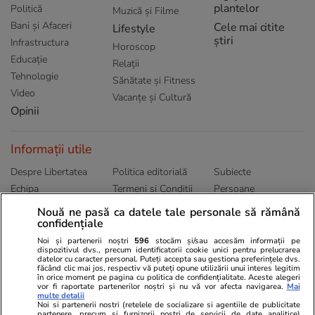
plantelor
Politică
Muzică și Filme
Bani și Afaceri
Cele mai citite
Lifestyle
știri
Infrastructura
Horoscop
Educație
Relații
Tehnologie
Sănătate și Fitness
Video
Vacanțe și Cultură
Opinii
Informații utile
Despre Libertatea
Politica editorială
Subiecte
Echipa
Termeni și Conditii
Persoane
Publicitate
Abonamente
Sitemap
Nouă ne pasă ca datele tale personale să rămână
Politica de
confidențiale
Autori
confidențialitate
Noi și partenerii noștri
596
stocăm și/sau accesăm informații pe
dispozitivul dvs., precum identificatorii cookie unici pentru prelucrarea
datelor cu caracter personal. Puteți accepta sau gestiona preferințele dvs.
Ringier România
făcând clic mai jos, respectiv vă puteți opune utilizării unui interes legitim
în orice moment pe pagina cu politica de confidențialitate. Aceste alegeri
vor fi raportate partenerilor noștri și nu vă vor afecta navigarea.
Mai
Libertatea pentru
ELLE
Locuri de muncă
multe detalii
femei
Noi si partenerii nostri (retelele de socializare si agentiile de publicitate
Gazeta Sporturilor
Imobiliare.ro
partenere, precum si furnizorii nostri de servicii de date analitice)