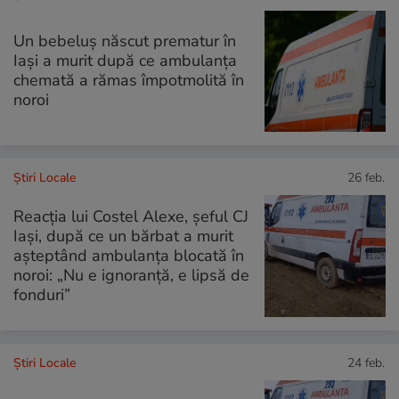
Un bebeluș născut prematur în
Iași a murit după ce ambulanța
chemată a rămas împotmolită în
noroi
Știri Locale
26 feb.
Reacția lui Costel Alexe, șeful CJ
Iași, după ce un bărbat a murit
așteptând ambulanța blocată în
noroi: „Nu e ignoranță, e lipsă de
fonduri”
Știri Locale
24 feb.