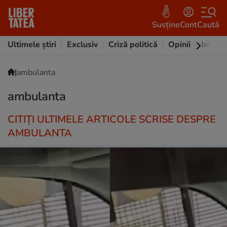
Susține
Cont
Caută
Ultimele știri
Exclusiv
Criză politică
Opinii
Intervi
|
ambulanta
ambulanta
CITIȚI ULTIMELE ARTICOLE SCRISE DESPRE
AMBULANTA