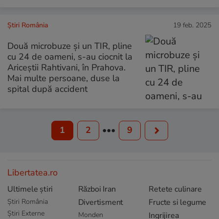
Știri România
19 feb. 2025
Două microbuze şi un TIR, pline
cu 24 de oameni, s-au ciocnit la
Ariceştii Rahtivani, în Prahova.
Mai multe persoane, duse la
spital după accident
1
2
•••
9
Libertatea.ro
Ultimele știri
Război Iran
Retete culinare
Știri România
Divertisment
Fructe si legume
Știri Externe
Monden
Ingrijirea