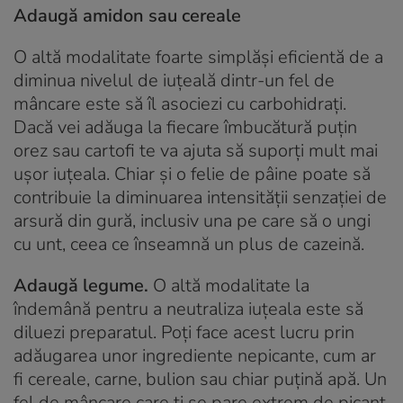
Adaugă amidon sau cereale
O altă modalitate foarte simplăși eficientă de a
diminua nivelul de iuțeală dintr-un fel de
mâncare este să îl asociezi cu carbohidrați.
Dacă vei adăuga la fiecare îmbucătură puțin
orez sau cartofi te va ajuta să suporți mult mai
ușor iuțeala. Chiar și o felie de pâine poate să
contribuie la diminuarea intensității senzației de
arsură din gură, inclusiv una pe care să o ungi
cu unt, ceea ce înseamnă un plus de cazeină.
Adaugă legume.
O altă modalitate la
îndemână pentru a neutraliza iuțeala este să
diluezi preparatul. Poți face acest lucru prin
adăugarea unor ingrediente nepicante, cum ar
fi cereale, carne, bulion sau chiar puțină apă. Un
fel de mâncare care ți se pare extrem de picant