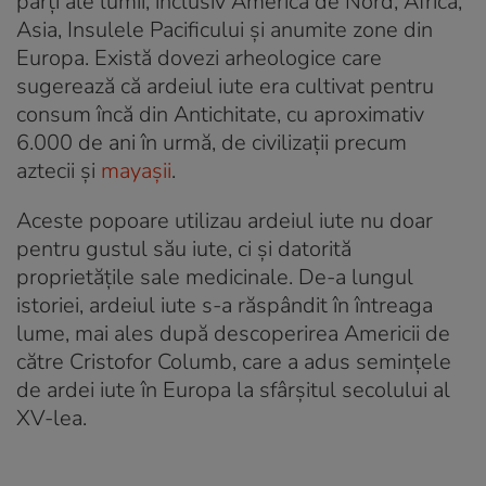
părți ale lumii, inclusiv America de Nord, Africa,
Asia, Insulele Pacificului și anumite zone din
Europa. Există dovezi arheologice care
sugerează că ardeiul iute era cultivat pentru
consum încă din Antichitate, cu aproximativ
6.000 de ani în urmă, de civilizații precum
aztecii și
mayașii
.
Aceste popoare utilizau ardeiul iute nu doar
pentru gustul său iute, ci și datorită
proprietățile sale medicinale. De-a lungul
istoriei, ardeiul iute s-a răspândit în întreaga
lume, mai ales după descoperirea Americii de
către Cristofor Columb, care a adus semințele
de ardei iute în Europa la sfârșitul secolului al
XV-lea.