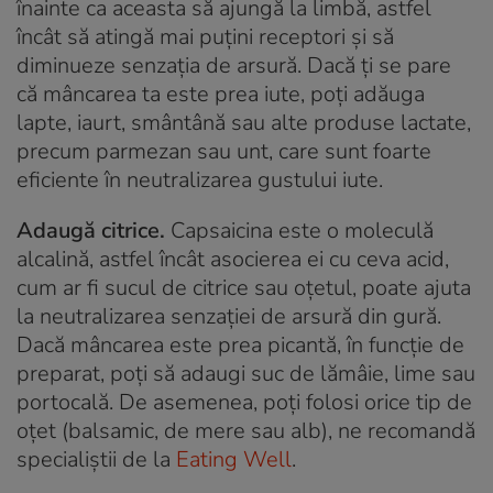
înainte ca aceasta să ajungă la limbă, astfel
încât să atingă mai puțini receptori și să
diminueze senzația de arsură. Dacă ți se pare
că mâncarea ta este prea iute, poți adăuga
lapte, iaurt, smântână sau alte produse lactate,
precum parmezan sau unt, care sunt foarte
eficiente în neutralizarea gustului iute.
Adaugă citrice.
Capsaicina este o moleculă
alcalină, astfel încât asocierea ei cu ceva acid,
cum ar fi sucul de citrice sau oțetul, poate ajuta
la neutralizarea senzației de arsură din gură.
Dacă mâncarea este prea picantă, în funcție de
preparat, poți să adaugi suc de lămâie, lime sau
portocală. De asemenea, poți folosi orice tip de
oțet (balsamic, de mere sau alb), ne recomandă
specialiștii de la
Eating Well
.