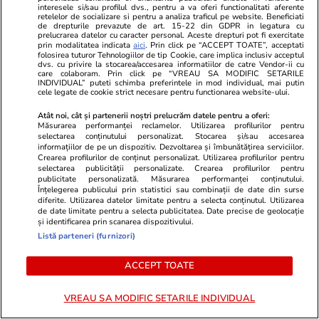
interesele si/sau profilul dvs., pentru a va oferi functionalitati aferente
A făcut striptease pentru Mutu,
Haaland și-a
retelelor de socializare si pentru a analiza traficul pe website. Beneficiati
acum a pozat goală la cârma unui
aniversare pe
de drepturile prevazute de art. 15-22 din GDPR in legatura cu
prelucrarea datelor cu caracter personal. Aceste drepturi pot fi exercitate
iaht: „Inima mea”
Isabel: „Via
prin modalitatea indicata
aici
. Prin click pe “ACCEPT TOATE”, acceptati
folosirea tuturor Tehnologiilor de tip Cookie, care implica inclusiv acceptul
totdeauna!”
dvs. cu privire la stocarea/accesarea informatiilor de catre Vendor-ii cu
care colaboram. Prin click pe “VREAU SA MODIFIC SETARILE
INDIVIDUAL” puteti schimba preferintele in mod individual, mai putin
cele legate de cookie strict necesare pentru functionarea website-ului.
PARTENERI
Atât noi, cât și partenerii noștri prelucrăm datele pentru a oferi:
Măsurarea performanței reclamelor. Utilizarea profilurilor pentru
selectarea conținutului personalizat. Stocarea și/sau accesarea
informațiilor de pe un dispozitiv. Dezvoltarea și îmbunătățirea serviciilor.
Crearea profilurilor de conținut personalizat. Utilizarea profilurilor pentru
selectarea publicității personalizate. Crearea profilurilor pentru
publicitate personalizată. Măsurarea performanței conținutului.
Înțelegerea publicului prin statistici sau combinații de date din surse
diferite. Utilizarea datelor limitate pentru a selecta conținutul. Utilizarea
de date limitate pentru a selecta publicitatea. Date precise de geolocație
și identificarea prin scanarea dispozitivului.
Listă parteneri (furnizori)
ACCEPT TOATE
Libertateapentrufemei.ro
Avantaje.ro
VREAU SA MODIFIC SETARILE INDIVIDUAL
Felicitări, Filip! La ce liceu a intrat
Ea - 52, el 