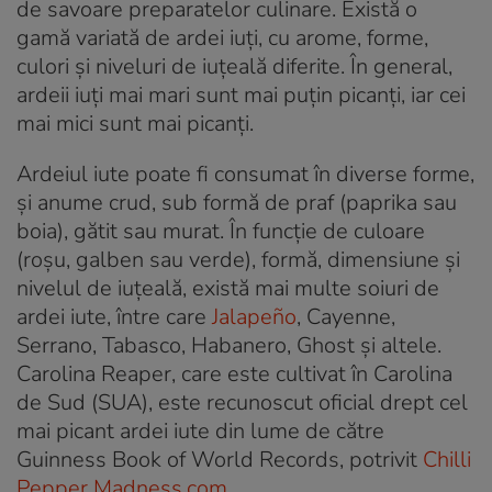
de savoare preparatelor culinare. Există o
gamă variată de ardei iuți, cu arome, forme,
culori și niveluri de iuțeală diferite. În general,
ardeii iuți mai mari sunt mai puțin picanți, iar cei
mai mici sunt mai picanți.
Ardeiul iute poate fi consumat în diverse forme,
și anume crud, sub formă de praf (paprika sau
boia), gătit sau murat. În funcție de culoare
(roșu, galben sau verde), formă, dimensiune și
nivelul de iuțeală, există mai multe soiuri de
ardei iute, între care
Jalapeño
, Cayenne,
Serrano, Tabasco, Habanero, Ghost și altele.
Carolina Reaper, care este cultivat în Carolina
de Sud (SUA), este recunoscut oficial drept cel
mai picant ardei iute din lume de către
Guinness Book of World Records, potrivit
Chilli
Pepper Madness.com
.