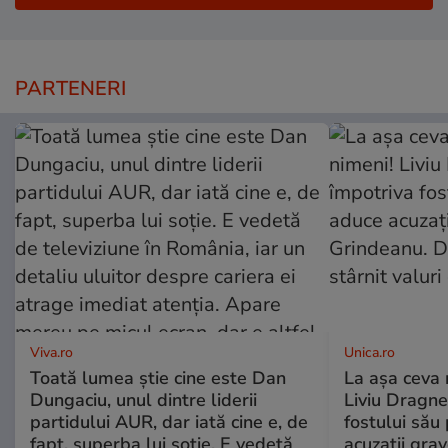
PARTENERI
Viva.ro
Unica.ro
Toată lumea știe cine este Dan
La așa ceva 
Dungaciu, unul dintre liderii
Liviu Dragne
partidului AUR, dar iată cine e, de
fostului său 
fapt, superba lui soție. E vedetă
acuzații grav