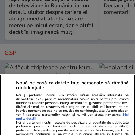
de televiziune în România, iar un
Declarațiile 
detaliu uluitor despre cariera ei
comentarii
atrage imediat atenția. Apare
mereu pe micul ecran, dar e altfel
decât își imaginează mulți
GSP
Nouă ne pasă ca datele tale personale să rămână
confidențiale
Noi și partenerii noștri
596
stocăm și/sau accesăm informații pe
dispozitivul dvs., precum identificatorii cookie unici pentru prelucrarea
datelor cu caracter personal. Puteți accepta sau gestiona preferințele dvs.
făcând clic mai jos, respectiv vă puteți opune utilizării unui interes legitim
în orice moment pe pagina cu politica de confidențialitate. Aceste alegeri
vor fi raportate partenerilor noștri și nu vă vor afecta navigarea.
Mai
multe detalii
Noi si partenerii nostri (retelele de socializare si agentiile de publicitate
partenere, precum si furnizorii nostri de servicii de date analitice)
prelucram date pentru a permite website-ului sa functioneze, pentru a
GSP.RO
GSP.RO
personaliza continutul si anunturile publicitare afisate in functie de