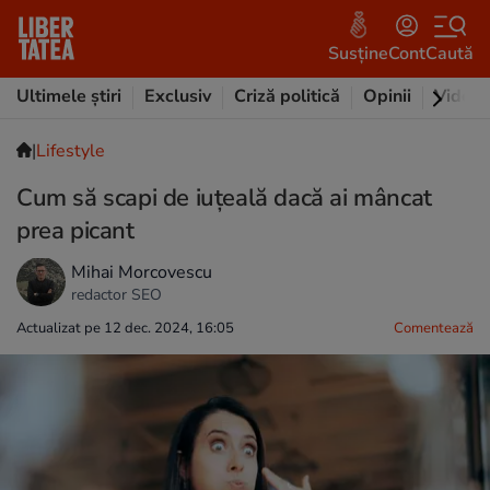
Susține
Cont
Caută
Ultimele știri
Exclusiv
Criză politică
Opinii
Video
|
Lifestyle
Cum să scapi de iuțeală dacă ai mâncat
prea picant
Mihai Morcovescu
redactor SEO
Actualizat pe 12 dec. 2024, 16:05
Comentează