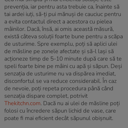
prevenția, iar pentru asta trebuie ca, înainte să
tai ardei iuți, să-ți pui mănuși de cauciuc pentru
a evita contactul direct a acestora cu pielea
mâinilor. Dacă, însă, ai omis această măsură,
există câteva soluții foarte bune pentru a scăpa
de usturime. Spre exemplu, poți să aplici ulei
de măsline pe zonele afectate și să-l lași să
acționeze timp de 5-10 minute după care să te
speli foarte bine pe mâini cu apă și săpun. Deși
senzația de usturime nu va dispărea imediat,
disconfortul se va reduce considerabil. În caz
de nevoie, poți repeta procedura până când
senzația dispare complet, potrivit
Thekitchn.com
. Dacă nu ai ulei de măsline poți
folosi cu încredere săpun lichid de vase, care
poate fi mai eficient decât săpunul obișnuit.