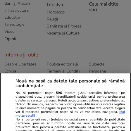
Bani și Afaceri
Cele mai citite
Lifestyle
știri
Infrastructura
Horoscop
Educație
Relații
Tehnologie
Sănătate și Fitness
Video
Vacanțe și Cultură
Opinii
Informații utile
Despre Libertatea
Politica editorială
Subiecte
Echipa
Termeni și Conditii
Persoane
Publicitate
Abonamente
Sitemap
Nouă ne pasă ca datele tale personale să rămână
confidențiale
Politica de
Autori
confidențialitate
Noi și partenerii noștri
596
stocăm și/sau accesăm informații pe
dispozitivul dvs., precum identificatorii cookie unici pentru prelucrarea
datelor cu caracter personal. Puteți accepta sau gestiona preferințele dvs.
Ringier România
făcând clic mai jos, respectiv vă puteți opune utilizării unui interes legitim
în orice moment pe pagina cu politica de confidențialitate. Aceste alegeri
vor fi raportate partenerilor noștri și nu vă vor afecta navigarea.
Mai
Libertatea pentru
ELLE
Locuri de muncă
multe detalii
femei
Noi si partenerii nostri (retelele de socializare si agentiile de publicitate
Gazeta Sporturilor
Imobiliare.ro
partenere, precum si furnizorii nostri de servicii de date analitice)
Unica.ro
prelucram date pentru a permite website-ului sa functioneze, pentru a
Stiri mondene
Jobradar24
personaliza continutul si anunturile publicitare afisate in functie de