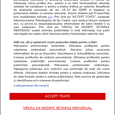
Program TV
Calculator sarcina
Imoradar24
interesele si/sau profilul dvs., pentru a va oferi functionalitati aferente
retelelor de socializare si pentru a analiza traficul pe website. Beneficiati
Avantaje
Ajută Copiii
Colecții Libertatea
de drepturile prevazute de art. 15-22 din GDPR in legatura cu
prelucrarea datelor cu caracter personal. Aceste drepturi pot fi exercitate
prin modalitatea indicata
aici
. Prin click pe “ACCEPT TOATE”, acceptati
Pariază responsabil! Decizia ONJN nr. 821/25.09.2025.
folosirea tuturor Tehnologiilor de tip Cookie, care implica inclusiv acceptul
dvs. cu privire la stocarea/accesarea informatiilor de catre Vendor-ii cu
Jocurile de noroc sunt interzise minorilor.
care colaboram. Prin click pe “VREAU SA MODIFIC SETARILE
INDIVIDUAL” puteti schimba preferintele in mod individual, mai putin
cele legate de cookie strict necesare pentru functionarea website-ului.
© 2026 Ringier Romania. Toate drepturile rezervate
Atât noi, cât și partenerii noștri prelucrăm datele pentru a oferi:
Măsurarea performanței reclamelor. Utilizarea profilurilor pentru
selectarea conținutului personalizat. Stocarea și/sau accesarea
informațiilor de pe un dispozitiv. Dezvoltarea și îmbunătățirea serviciilor.
Crearea profilurilor de conținut personalizat. Utilizarea profilurilor pentru
Actualizare preferințe cookies
selectarea publicității personalizate. Crearea profilurilor pentru
publicitate personalizată. Măsurarea performanței conținutului.
Înțelegerea publicului prin statistici sau combinații de date din surse
diferite. Utilizarea datelor limitate pentru a selecta conținutul. Utilizarea
de date limitate pentru a selecta publicitatea. Date precise de geolocație
și identificarea prin scanarea dispozitivului.
Listă parteneri (furnizori)
ACCEPT TOATE
VREAU SA MODIFIC SETARILE INDIVIDUAL