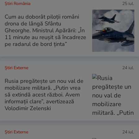
Știri România
25 iul.
Cum au doborât piloții români
drona de lângă Sfântu
Gheorghe. Ministrul Apărării: „În
11 minute au reuşit să încadreze
pe radarul de bord ţinta”
Știri Externe
24 iul.
Rusia pregătește un nou val de
mobilizare militară. „Putin vrea
să extindă acest război. Avem
informații clare”, avertizează
Volodimir Zelenski
Știri Externe
24 iul.