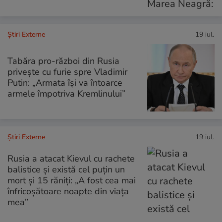
Știri Externe
19 iul.
Tabăra pro-război din Rusia
privește cu furie spre Vladimir
Putin: „Armata își va întoarce
armele împotriva Kremlinului”
Știri Externe
19 iul.
Rusia a atacat Kievul cu rachete
balistice și există cel puțin un
mort și 15 răniți: „A fost cea mai
înfricoşătoare noapte din viaţa
mea”