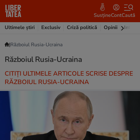
Susține
Cont
Caută
Ultimele știri
Exclusiv
Criză politică
Opinii
Intervi
|
Războiul Rusia-Ucraina
Războiul Rusia-Ucraina
CITIȚI ULTIMELE ARTICOLE SCRISE DESPRE
RĂZBOIUL RUSIA-UCRAINA