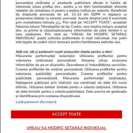
personaliza continutul si anunturile publicitare afisate in functie de
Program TV
Calculator sarcina
Imoradar24
interesele si/sau profilul dvs., pentru a va oferi functionalitati aferente
retelelor de socializare si pentru a analiza traficul pe website. Beneficiati
Avantaje
Ajută Copiii
Colecții Libertatea
de drepturile prevazute de art. 15-22 din GDPR in legatura cu
prelucrarea datelor cu caracter personal. Aceste drepturi pot fi exercitate
prin modalitatea indicata
aici
. Prin click pe “ACCEPT TOATE”, acceptati
Pariază responsabil! Decizia ONJN nr. 821/25.09.2025.
folosirea tuturor Tehnologiilor de tip Cookie, care implica inclusiv acceptul
dvs. cu privire la stocarea/accesarea informatiilor de catre Vendor-ii cu
Jocurile de noroc sunt interzise minorilor.
care colaboram. Prin click pe “VREAU SA MODIFIC SETARILE
INDIVIDUAL” puteti schimba preferintele in mod individual, mai putin
cele legate de cookie strict necesare pentru functionarea website-ului.
© 2026 Ringier Romania. Toate drepturile rezervate
Atât noi, cât și partenerii noștri prelucrăm datele pentru a oferi:
Măsurarea performanței reclamelor. Utilizarea profilurilor pentru
selectarea conținutului personalizat. Stocarea și/sau accesarea
informațiilor de pe un dispozitiv. Dezvoltarea și îmbunătățirea serviciilor.
Crearea profilurilor de conținut personalizat. Utilizarea profilurilor pentru
Actualizare preferințe cookies
selectarea publicității personalizate. Crearea profilurilor pentru
publicitate personalizată. Măsurarea performanței conținutului.
Înțelegerea publicului prin statistici sau combinații de date din surse
diferite. Utilizarea datelor limitate pentru a selecta conținutul. Utilizarea
de date limitate pentru a selecta publicitatea. Date precise de geolocație
și identificarea prin scanarea dispozitivului.
Listă parteneri (furnizori)
ACCEPT TOATE
VREAU SA MODIFIC SETARILE INDIVIDUAL