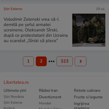
Știri Externe
19 iul.
Volodimir Zelenski vrea să-l
demită pe șeful armatei
ucrainene, Oleksandr Sîrski,
după ce protestatarii din Ucraina
au scandat „Sîrski să plece”
1
2
•••
323
Libertatea.ro
Ultimele știri
Război Iran
Retete culinare
Știri România
Divertisment
Fructe si legume
Știri Externe
Monden
Ingrijirea
plantelor
Politică