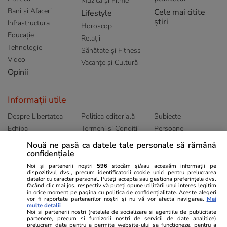
Muzică și Filme
Bani și Afaceri
Cele mai citite
Lifestyle
știri
Infrastructura
Horoscop
Educație
Relații
Tehnologie
Sănătate și Fitness
Video
Vacanțe și Cultură
Opinii
Informații utile
Despre Libertatea
Politica editorială
Subiecte
Echipa
Termeni și Conditii
Persoane
Publicitate
Abonamente
Sitemap
Nouă ne pasă ca datele tale personale să rămână
Politica de
confidențiale
Autori
confidențialitate
Noi și partenerii noștri
596
stocăm și/sau accesăm informații pe
dispozitivul dvs., precum identificatorii cookie unici pentru prelucrarea
datelor cu caracter personal. Puteți accepta sau gestiona preferințele dvs.
Ringier România
făcând clic mai jos, respectiv vă puteți opune utilizării unui interes legitim
în orice moment pe pagina cu politica de confidențialitate. Aceste alegeri
vor fi raportate partenerilor noștri și nu vă vor afecta navigarea.
Mai
Libertatea pentru
ELLE
Locuri de muncă
multe detalii
femei
Noi si partenerii nostri (retelele de socializare si agentiile de publicitate
Gazeta Sporturilor
Imobiliare.ro
partenere, precum si furnizorii nostri de servicii de date analitice)
Unica.ro
prelucram date pentru a permite website-ului sa functioneze, pentru a
Stiri mondene
Jobradar24