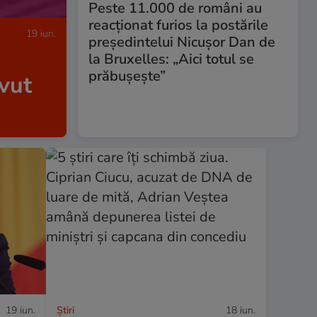
Peste 11.000 de români au
reacționat furios la postările
19 iun.
președintelui Nicușor Dan de
la Bruxelles: „Aici totul se
prăbușește”
vut
19 iun.
Ştiri
18 iun.