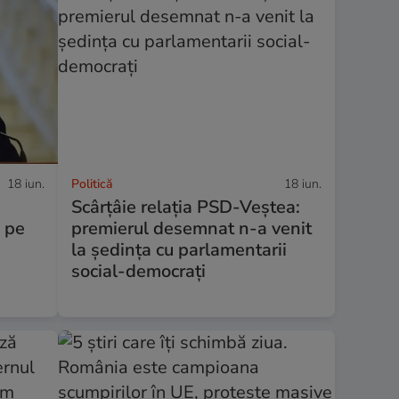
18 iun.
Politică
18 iun.
Scârțâie relația PSD-Veștea:
e pe
premierul desemnat n-a venit
la ședința cu parlamentarii
social-democrați