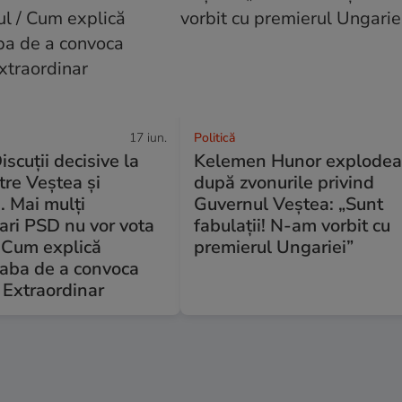
17 iun.
Politică
iscuții decisive la
Kelemen Hunor explodea
ntre Veștea și
după zvonurile privind
. Mai mulți
Guvernul Veștea: „Sunt
ari PSD nu vor vota
fabulații! N-am vorbit cu
 Cum explică
premierul Ungariei”
raba de a convoca
 Extraordinar