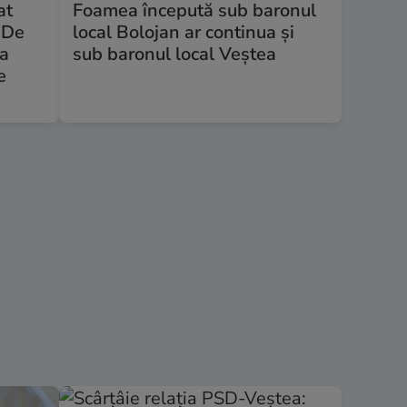
at
Foamea începută sub baronul
 De
local Bolojan ar continua și
ta
sub baronul local Veștea
e