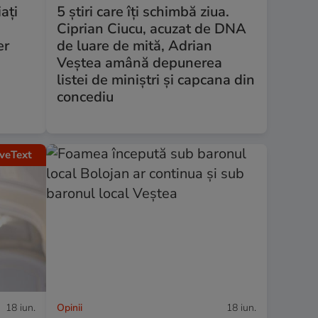
ați
5 știri care îți schimbă ziua.
Ciprian Ciucu, acuzat de DNA
er
de luare de mită, Adrian
Veștea amână depunerea
listei de miniștri și capcana din
concediu
iveText
18 iun.
Opinii
18 iun.