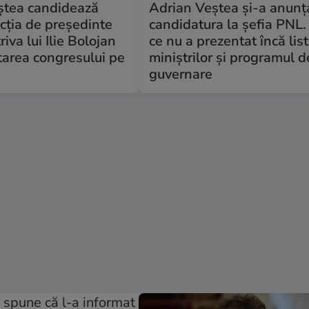
ștea candidează
Adrian Veștea și-a anunț
cția de președinte
candidatura la șefia PNL.
iva lui Ilie Bolojan
ce nu a prezentat încă lis
tarea congresului pe
miniștrilor și programul d
guvernare