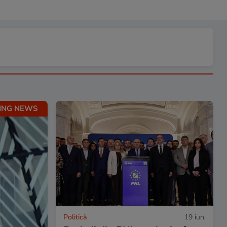
ING NEWS
Politică
19 iun.