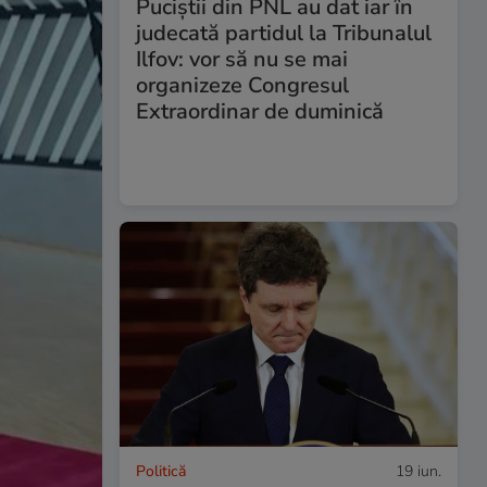
Puciștii din PNL au dat iar în
judecată partidul la Tribunalul
Ilfov: vor să nu se mai
organizeze Congresul
Extraordinar de duminică
Politică
19 iun.