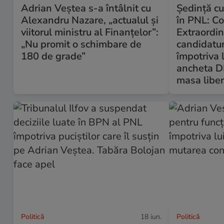
Adrian Veștea s-a întâlnit cu
Ședință cu
Alexandru Nazare, „actualul și
în PNL: C
viitorul ministru al Finanțelor”:
Extraordin
„Nu promit o schimbare de
candidatur
180 de grade”
împotriva 
ancheta DN
masa liber
Politică
18 iun.
Politică