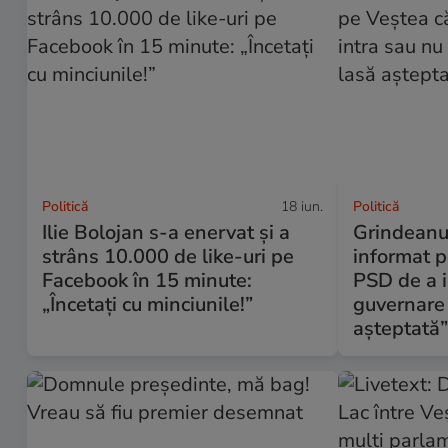
Politică
18 iun.
Politică
Ilie Bolojan s-a enervat și a
Grindeanu
strâns 10.000 de like-uri pe
informat p
Facebook în 15 minute:
PSD de a i
„Încetați cu minciunile!”
guvernare 
așteptată