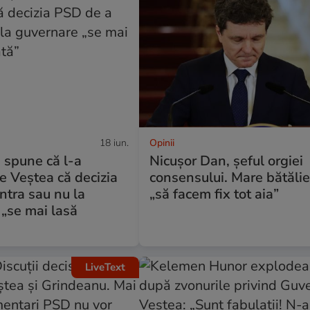
18 iun.
Opinii
 spune că l-a
Nicușor Dan, șeful orgiei
e Veștea că decizia
consensului. Mare bătăli
ntra sau nu la
„să facem fix tot aia”
„se mai lasă
”
LiveText