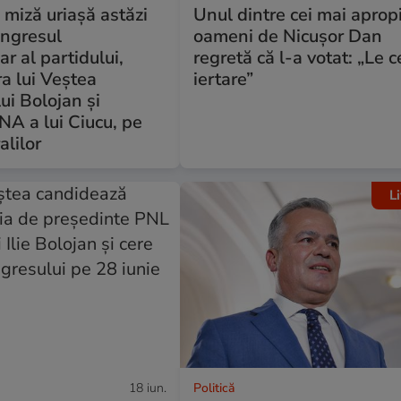
 miză uriașă astăzi
Unul dintre cei mai apropi
ongresul
oameni de Nicușor Dan
ar al partidului,
regretă că l-a votat: „Le c
a lui Veștea
iertare”
lui Bolojan și
A a lui Ciucu, pe
alilor
L
18 iun.
Politică