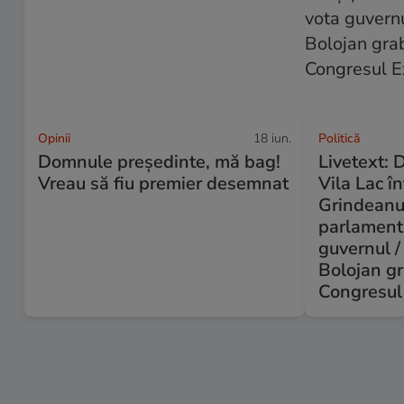
Opinii
18 iun.
Politică
Domnule președinte, mă bag!
Livetext: D
Vreau să fiu premier desemnat
Vila Lac î
Grindeanu
parlament
guvernul /
Bolojan g
Congresul