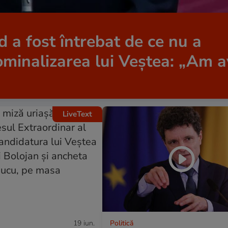
 a fost întrebat de ce nu a
ominalizarea lui Veștea: „Am a
LiveText
19 iun.
Politică