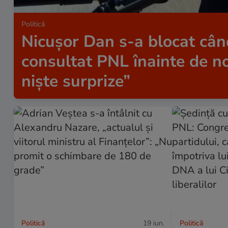
Politică
Nicușor Dan s-a blocat când
consultat PNL înainte de n
niște surprize”
Politică
19 iun.
Politică