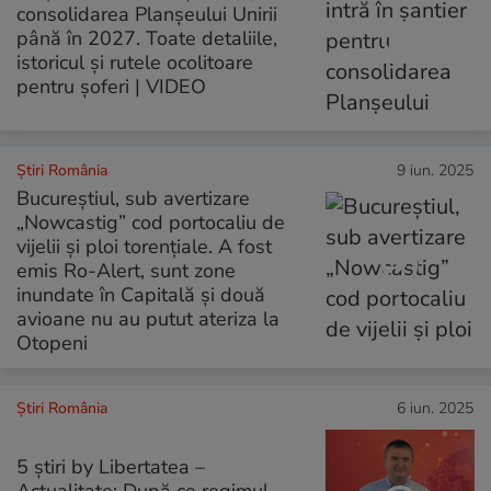
consolidarea Planșeului Unirii
până în 2027. Toate detaliile,
istoricul și rutele ocolitoare
pentru șoferi | VIDEO
Știri România
9 iun. 2025
Bucureștiul, sub avertizare
„Nowcastig” cod portocaliu de
vijelii și ploi torențiale. A fost
emis Ro-Alert, sunt zone
inundate în Capitală și două
avioane nu au putut ateriza la
Otopeni
Știri România
6 iun. 2025
5 știri by Libertatea –
Actualitate: După ce regimul