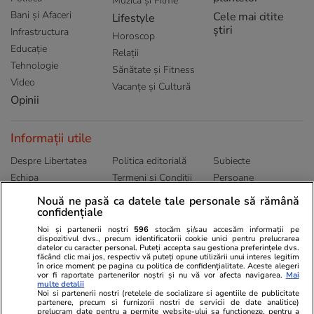
Muzică și Filme
Bani și Afaceri
Cele mai citite
Lifestyle
știri
Infrastructura
Horoscop
Educație
Relații
Tehnologie
Sănătate și Fitness
Video
Vacanțe și Cultură
Opinii
Informații utile
Despre Libertatea
Politica editorială
Subiecte
Echipa
Termeni și Conditii
Persoane
Publicitate
Abonamente
Sitemap
Nouă ne pasă ca datele tale personale să rămână
Politica de
confidențiale
Autori
confidențialitate
Noi și partenerii noștri
596
stocăm și/sau accesăm informații pe
dispozitivul dvs., precum identificatorii cookie unici pentru prelucrarea
datelor cu caracter personal. Puteți accepta sau gestiona preferințele dvs.
Ringier România
făcând clic mai jos, respectiv vă puteți opune utilizării unui interes legitim
în orice moment pe pagina cu politica de confidențialitate. Aceste alegeri
vor fi raportate partenerilor noștri și nu vă vor afecta navigarea.
Mai
Libertatea pentru
ELLE
Locuri de muncă
multe detalii
femei
Noi si partenerii nostri (retelele de socializare si agentiile de publicitate
Gazeta Sporturilor
Imobiliare.ro
partenere, precum si furnizorii nostri de servicii de date analitice)
Unica.ro
prelucram date pentru a permite website-ului sa functioneze, pentru a
Stiri mondene
Jobradar24