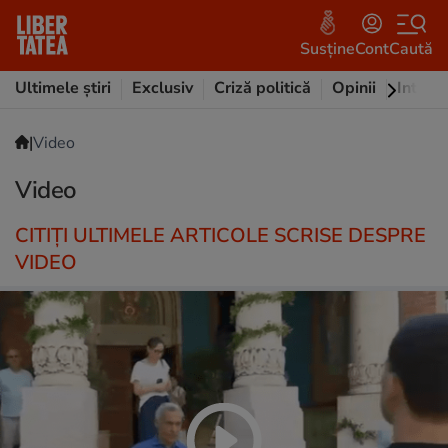
Susține
Cont
Caută
Ultimele știri
Exclusiv
Criză politică
Opinii
Intervi
|
Video
Video
CITIȚI ULTIMELE ARTICOLE SCRISE DESPRE
VIDEO