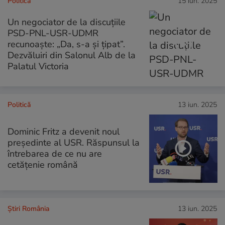
Politică
15 iun. 2025
Un negociator de la discuțiile
PSD-PNL-USR-UDMR
recunoaște: „Da, s-a și țipat”.
Dezvăluiri din Salonul Alb de la
Palatul Victoria
Politică
13 iun. 2025
Dominic Fritz a devenit noul
președinte al USR. Răspunsul la
întrebarea de ce nu are
cetățenie română
Știri România
13 iun. 2025