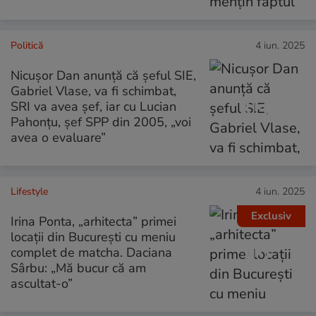
Politică
4 iun. 2025
Nicușor Dan anunță că șeful SIE,
Gabriel Vlase, va fi schimbat,
SRI va avea șef, iar cu Lucian
Pahonțu, șef SPP din 2005, „voi
avea o evaluare”
Lifestyle
4 iun. 2025
Exclusiv
Irina Ponta, „arhitecta” primei
locații din București cu meniu
complet de matcha. Daciana
Sârbu: „Mă bucur că am
ascultat-o”