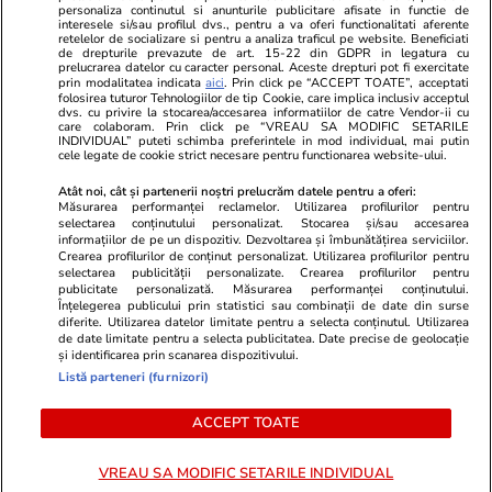
personaliza continutul si anunturile publicitare afisate in functie de
Program TV
Calculator sarcina
Imoradar24
interesele si/sau profilul dvs., pentru a va oferi functionalitati aferente
retelelor de socializare si pentru a analiza traficul pe website. Beneficiati
Avantaje
Ajută Copiii
Colecții Libertatea
de drepturile prevazute de art. 15-22 din GDPR in legatura cu
prelucrarea datelor cu caracter personal. Aceste drepturi pot fi exercitate
prin modalitatea indicata
aici
. Prin click pe “ACCEPT TOATE”, acceptati
Pariază responsabil! Decizia ONJN nr. 821/25.09.2025.
folosirea tuturor Tehnologiilor de tip Cookie, care implica inclusiv acceptul
dvs. cu privire la stocarea/accesarea informatiilor de catre Vendor-ii cu
Jocurile de noroc sunt interzise minorilor.
care colaboram. Prin click pe “VREAU SA MODIFIC SETARILE
INDIVIDUAL” puteti schimba preferintele in mod individual, mai putin
cele legate de cookie strict necesare pentru functionarea website-ului.
© 2026 Ringier Romania. Toate drepturile rezervate
Atât noi, cât și partenerii noștri prelucrăm datele pentru a oferi:
Măsurarea performanței reclamelor. Utilizarea profilurilor pentru
selectarea conținutului personalizat. Stocarea și/sau accesarea
informațiilor de pe un dispozitiv. Dezvoltarea și îmbunătățirea serviciilor.
Crearea profilurilor de conținut personalizat. Utilizarea profilurilor pentru
Actualizare preferințe cookies
selectarea publicității personalizate. Crearea profilurilor pentru
publicitate personalizată. Măsurarea performanței conținutului.
Înțelegerea publicului prin statistici sau combinații de date din surse
diferite. Utilizarea datelor limitate pentru a selecta conținutul. Utilizarea
de date limitate pentru a selecta publicitatea. Date precise de geolocație
și identificarea prin scanarea dispozitivului.
Listă parteneri (furnizori)
ACCEPT TOATE
VREAU SA MODIFIC SETARILE INDIVIDUAL